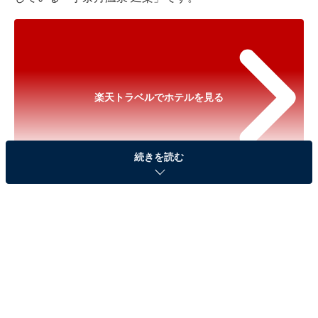
楽天トラベルでホテルを見る
続きを読む
※以下のセール情報は2026年7月3日13時現在のもので
す。料金の変更、満室の場合もあります。
※本記事で紹介している商品の購入やサービスの利用により、売上の一部が
オールアバウトに還元されることがあります。
「宇奈月温泉 延楽」は黒部峡谷の絶景を望む露天
風呂が自慢の料理旅館