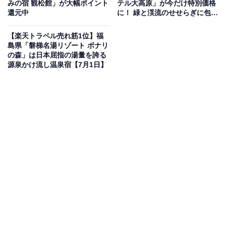
みの宿 観松館」が大幅ポイント
テル大高原」が今だけ特別価格
楽」です。
還元中
に！ 緑と渓流のせせらぎに包ま
れたモダンな和の宿【7月2日】
【楽天トラベル売れ筋1位】福
島県「磐梯名湯リゾート ボナリ
の森」は日本屈指の湯量を誇る
源泉かけ流し温泉宿【7月1日】
楽天トラベルでホテルを見る
この宿泊施設のおすすめポイントは？
宇奈月温泉にある「宇奈月温泉 延楽」は、黒部峡谷の絶
景を望む露天風呂が自慢の料理旅館。樹齢400年の檜風
呂からは絵画のような峡谷美を堪能できます。最高級の
本ズワイ蟹をはじめとする富山の旬を活かした料理が魅