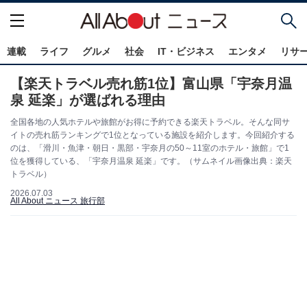
連載
ライフ
グルメ
社会
IT・ビジネス
エンタメ
リサ
【楽天トラベル売れ筋1位】富山県「宇奈月温
泉 延楽」が選ばれる理由
全国各地の人気ホテルや旅館がお得に予約できる楽天トラベル。そんな同サ
イトの売れ筋ランキングで1位となっている施設を紹介します。今回紹介する
のは、「滑川・魚津・朝日・黒部・宇奈月の50～11室のホテル・旅館」で1
位を獲得している、「宇奈月温泉 延楽」です。（サムネイル画像出典：楽天
トラベル）
2026.07.03
All About ニュース 旅行部