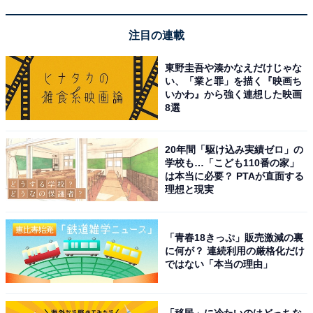
注目の連載
東野圭吾や湊かなえだけじゃな
い、「業と罪」を描く『映画ち
いかわ』から強く連想した映画
8選
20年間「駆け込み実績ゼロ」の
学校も…「こども110番の家」
は本当に必要？ PTAが直面する
理想と現実
「青春18きっぷ」販売激減の裏
に何が？ 連続利用の厳格化だけ
ではない「本当の理由」
「移民」に冷たいのはどっちな