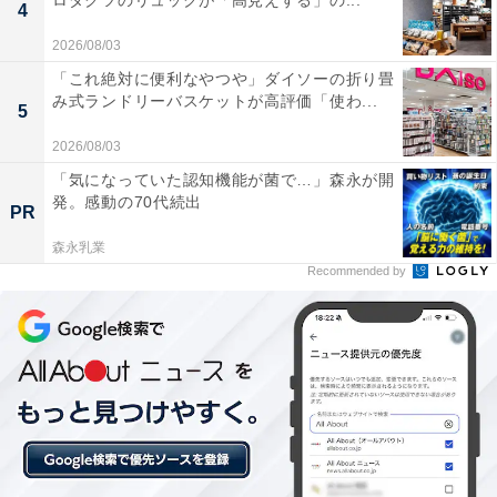
ロダクツのリュックが「高見えする」の...
4
全国の人気ホテルから今泊まりたい宿を厳選してご紹介。日々更新
2026/08/03
される売れ筋ランキングや、見逃せないセール・キャンペーン情報
など、お得に旅を楽しむための秘けつが満載です。さらに、ここで
...続きを読む
「これ絶対に便利なやつや」ダイソーの折り畳
しか読めない独自コンテンツも充実。編集部員による宿泊レビュー
み式ランドリーバスケットが高評価「使わ...
5
では、公式Webサイトだけでは分からないリアルな様子を紹介しま
す。
2026/08/03
こちらもおすすめ
「気になっていた認知機能が菌で…」森永が開
【楽天トラベル売れ筋1位】栃木県「美肌と薬草
発。感動の70代続出
PR
の極楽湯 芦野温泉」は化粧水のような美肌の湯
が自慢【7月3日】
森永乳業
Recommended by