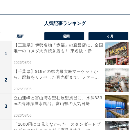
力。夕食・朝食ともにお部屋か個室食事処でゆっくり味
わえるのも特徴です。
宿泊者からは「特に露天風呂と朝夕のお食事が最高で、
違う季節に又行きたいと思います」「部屋だけでなく全
最新
一週間
一ヶ月
ての清潔感、食事の内容と美味しさ、お風呂全てが満足
【三重県】伊勢名物「赤福」の直営店に、全国
度高くて本当か素晴らしかったです」という声があがっ
唯一のコメダ大判焼き店も！ 東名阪・伊...
1
ています。美しい絶景に癒やされたい人や、厳選された
2026/08/06
富山の味覚をプライベートに満喫したい人におすすめの
【千葉県】918㎡の県内最大級マーケットか
宿です。※掲載されている情報は記事公開時のもので
ら、廃校をリノベした直売所まで。ファー...
2
す。あらかじめご了承ください。また、記事中の宿泊プ
2026/08/06
ランを予約すると、売上の一部がオールアバウトに還元
立山連峰と富山湾を望む展望風呂に、水深333
されることがあります。
mの海洋深層水風呂。富山県の人気日帰...
3
2026/08/06
この記事の執筆者：
All About ニュース 旅行
「1000円には見えなかった」スタンダードプ
部