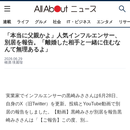
連載
ライフ
グルメ
社会
IT・ビジネス
エンタメ
リサ
「本当に父親かよ」人気インフルエンサー、
別居を報告。「離婚した相手と一緒に住むな
んて無理あるよ」
2026.06.29
橋酒 瑛麗瑠
実業家でインフルエンサーの黒崎みささんは6月28日、
自身のX（旧Twitter）を更新。投稿とYouTube動画で別
居の報告をしました。【動画】黒崎みさが別居を報告黒
崎みささんは「【ご報告】この度、別...