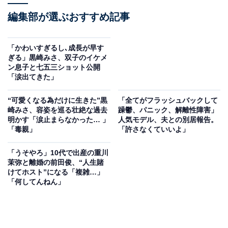
編集部が選ぶおすすめ記事
「かわいすぎるし､成長が早す
ぎる」黒崎みさ、双子のイケメ
ン息子と七五三ショット公開
「涙出てきた」
“可愛くなる為だけに生きた”黒
「全てがフラッシュバックして
崎みさ、容姿を巡る壮絶な過去
躁鬱、パニック、解離性障害」
明かす「涙止まらなかった… 」
人気モデル、夫との別居報告。
「毒親」
「許さなくていいよ」
「うそやろ」10代で出産の重川
茉弥と離婚の前田俊、“人生賭
けてホスト”になる「複雑…」
「何してんねん」