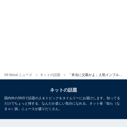
All About ニュース
ネットの話題
「本当に父親かよ」人気インフルエンサー、別居を報告。「離婚した相手と一緒に住むなんて無理あるよ」
ネットの話題
国内外のSNSで話題の人＆トピックをタイムリーにお届けします。知ってる
だけでちょっと得する、なんだか楽しい気分になれる、ネット発「知ら（な
きゃ）損」ニュースが盛りだくさん。