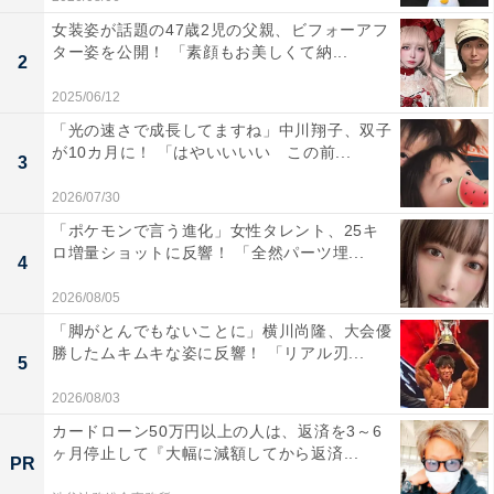
女装姿が話題の47歳2児の父親、ビフォーアフ
ター姿を公開！ 「素顔もお美しくて納...
2
2025/06/12
「光の速さで成長してますね」中川翔子、双子
が10カ月に！ 「はやいいいい この前...
3
2026/07/30
「ポケモンで言う進化」女性タレント、25キ
ロ増量ショットに反響！ 「全然パーツ埋...
4
2026/08/05
「脚がとんでもないことに」横川尚隆、大会優
勝したムキムキな姿に反響！ 「リアル刃...
5
2026/08/03
カードローン50万円以上の人は、返済を3～6
ヶ月停止して『大幅に減額してから返済...
PR