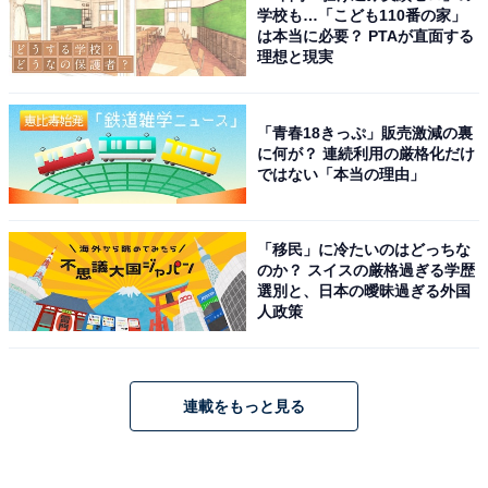
学校も…「こども110番の家」
は本当に必要？ PTAが直面する
理想と現実
「青春18きっぷ」販売激減の裏
に何が？ 連続利用の厳格化だけ
ではない「本当の理由」
「移民」に冷たいのはどっちな
のか？ スイスの厳格過ぎる学歴
選別と、日本の曖昧過ぎる外国
人政策
連載をもっと見る