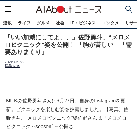
連載
ライフ
グルメ
社会
IT・ビジネス
エンタメ
リサ
「いい加減にしてよ、、」佐野勇斗、“メロメ
ロピクニック”姿を公開！ 「胸が苦しい」「需
要ありまくり」
2026.06.28
福島 ゆき
M!LKの佐野勇斗さんは6月27日、自身のInstagramを更
新。ピクニックを楽しむ姿を披露しました。【写真】佐
野勇斗、“メロメロピクニック”姿佐野さんは「メロメロ
ピクニック～season1～公開さ...