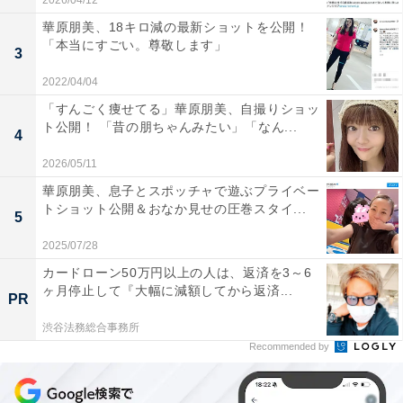
2026/04/12
華原朋美、18キロ減の最新ショットを公開！
「本当にすごい。尊敬します」
3
2022/04/04
「すんごく痩せてる」華原朋美、自撮りショッ
ト公開！ 「昔の朋ちゃんみたい」「なん...
4
2026/05/11
華原朋美、息子とスポッチャで遊ぶプライベー
トショット公開＆おなか見せの圧巻スタイ...
5
2025/07/28
カードローン50万円以上の人は、返済を3～6
ヶ月停止して『大幅に減額してから返済...
PR
渋谷法務総合事務所
Recommended by