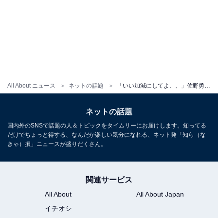
All About ニュース
ネットの話題
「いい加減にしてよ、、」佐野勇斗、“メロメロピクニック”姿を公開！ 「胸が苦しい」「需要ありまくり」
ネットの話題
国内外のSNSで話題の人＆トピックをタイムリーにお届けします。知ってる
だけでちょっと得する、なんだか楽しい気分になれる、ネット発「知ら（な
きゃ）損」ニュースが盛りだくさん。
関連サービス
All About
All About Japan
イチオシ