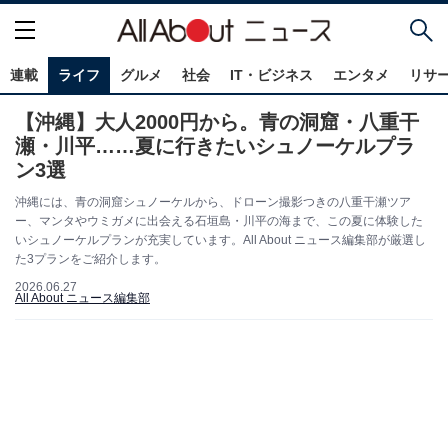
連載
ライフ
グルメ
社会
IT・ビジネス
エンタメ
リサ
【沖縄】大人2000円から。青の洞窟・八重干
瀬・川平……夏に行きたいシュノーケルプラ
ン3選
沖縄には、青の洞窟シュノーケルから、ドローン撮影つきの八重干瀬ツア
ー、マンタやウミガメに出会える石垣島・川平の海まで、この夏に体験した
いシュノーケルプランが充実しています。All About ニュース編集部が厳選し
た3プランをご紹介します。
2026.06.27
All About ニュース編集部