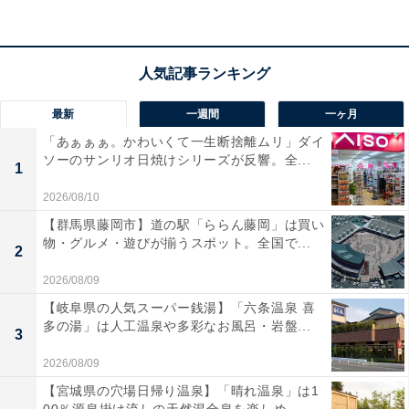
最新
一週間
一ヶ月
「あぁぁぁ。かわいくて一生断捨離ムリ」ダイ
ソーのサンリオ日焼けシリーズが反響。全...
1
2026/08/10
【群馬県藤岡市】道の駅「ららん藤岡」は買い
物・グルメ・遊びが揃うスポット。全国で...
2
ドローン撮影＆水中カメラ無料！ 宮古島・八重干
2026/08/09
瀬シュノーケルツアー
【岐阜県の人気スーパー銭湯】「六条温泉 喜
多の湯」は人工温泉や多彩なお風呂・岩盤...
3
日本最大級のサンゴ礁「八重干瀬（やびじ）」を中心
2026/08/09
に、池間島や大神島周辺など当日のベストポイントへ案
【宮城県の穴場日帰り温泉】「晴れ温泉」は1
内してくれるシュノーケルツアーです。1グループにつ