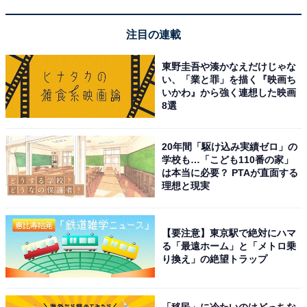
注目の連載
楽天トラベルで予約する
東野圭吾や湊かなえだけじゃな
い、「業と罪」を描く『映画ち
いかわ』から強く連想した映画
8選
20年間「駆け込み実績ゼロ」の
学校も…「こども110番の家」
は本当に必要？ PTAが直面する
理想と現実
【要注意】東京駅で絶対にハマ
る「最遠ホーム」と「メトロ乗
り換え」の絶望トラップ
「移民」に冷たいのはどっちな