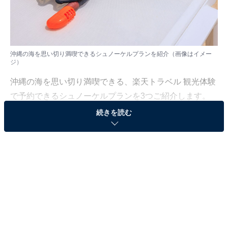
沖縄の海を思い切り満喫できるシュノーケルプランを紹介（画像はイメー
ジ）
沖縄の海を思い切り満喫できる、楽天トラベル 観光体験
で予約できるシュノーケルプランを3つご紹介します。
初心者から経験者まで、エリアそれぞれの魅力と充実の
続きを読む
内容が楽しめるプランがそろいぶみです。
※各プランの情報は2026年6月時点のものです。料金・
催行状況は変更になる場合があります。
楽天トラベルで沖縄のウォーターアクティビティを探す