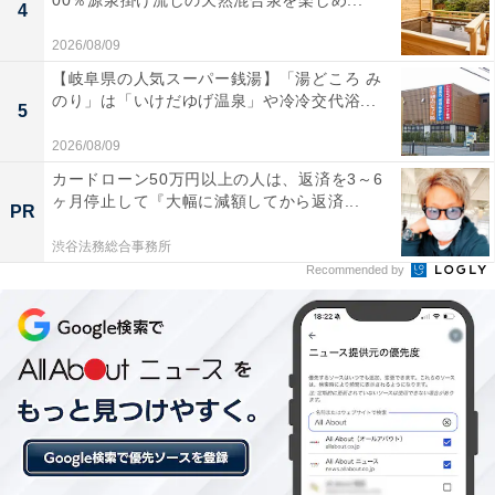
00％源泉掛け流しの天然混合泉を楽しめ...
4
き水中カメラ1台の無料レンタルとドローン空撮データ
2026/08/09
のプレゼントつきで、思い出をたっぷり記録に残せま
【岐阜県の人気スーパー銭湯】「湯どころ み
す。沖縄県公安委員会認定の安全対策優良業者が催行す
のり」は「いけだゆげ温泉」や冷冷交代浴...
5
る信頼性も魅力です。
2026/08/09
料金
カードローン50万円以上の人は、返済を3～6
ヶ月停止して『大幅に減額してから返済...
PR
1万1500円（エコプラン：9750円〜）
渋谷法務総合事務所
Recommended by
所要時間
約2〜3時間
集合場所・アクセス
池間島漁港（漁港内船の前）※車でのアクセス推奨