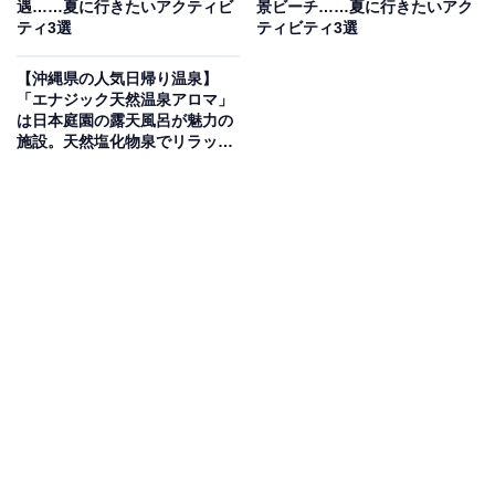
遇……夏に行きたいアクティビ
景ビーチ……夏に行きたいアク
ティ3選
ティビティ3選
約2時間
【沖縄県の人気日帰り温泉】
集合場所・アクセス
「エナジック天然温泉アロマ」
は日本庭園の露天風呂が魅力の
沖縄県恩納村山田615-2（アイランドクラブ駐車場）
施設。天然塩化物泉でリラック
ス
楽天トラベルで予約する