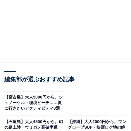
※本記事で紹介している商品の購入やサービスの利用により、売上の一部が
オールアバウトに還元されることがあります。
現地払いより33％OFF！恩納村・青の洞窟シュノ
ーケル
沖縄本島・真栄田岬を拠点とする「モルダイブ」が催行
する、青の洞窟シュノーケルプランです。楽天トラベル
からの予約で、現地払い価格3000円より33％OFFの
2000円で参加できるのが最大の魅力。足のつく浅瀬でし
編集部が選ぶおすすめ記事
っかり練習してから洞窟へ向かうので、泳げない人や初
めての人も安心です。
【宮古島】大人5000円から。シ
ュノーケル・秘境ビーチ……夏
料金
に行きたいアクティビティ3選
2000円（施設利用料300円別途）
【石垣島】大人4500円から。幻
【沖縄】大人2000円から。マン
の島上陸・ウミガメ高確率遭
グローブSUP・映画ロケ地の絶
所要時間