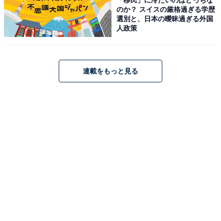
のか？ スイスの厳格過ぎる学歴
選別と、日本の曖昧過ぎる外国
人政策
マンタ・ウミガメに会いに行く！石垣島・川平シ
連載をもっと見る
ュノーケル
石垣島きっての絶景スポット、川平の海でシュノーケル
を楽しめるプランです。マンタやウミガメに出会える確
率が高いことで知られる川平エリアを少人数制で案内し
てもらえるため、ガイドがしっかりサポートしてくれま
す。抜群の透明度の海で、色とりどりのサンゴや熱帯
魚、ニモを探しながら泳ぐ体験は、水族館の中にいるか
のよう。
料金