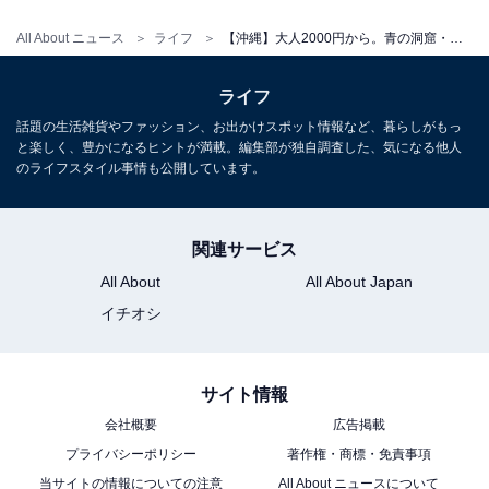
1万円
All About ニュース
ライフ
【沖縄】大人2000円から。青の洞窟・八重干瀬・川平……夏に行きたいシュノーケルプラン3選
所要時間
ライフ
約2時間30分
話題の生活雑貨やファッション、お出かけスポット情報など、暮らしがもっ
と楽しく、豊かになるヒントが満載。編集部が独自調査した、気になる他人
集合場所・アクセス
のライフスタイル事情も公開しています。
907-0453 沖縄県石垣市川平642-3（マンタホリック川
平）
関連サービス
All About
All About Japan
イチオシ
サイト情報
楽天トラベルで予約する
会社概要
広告掲載
プライバシーポリシー
著作権・商標・免責事項
当サイトの情報についての注意
All About ニュースについて