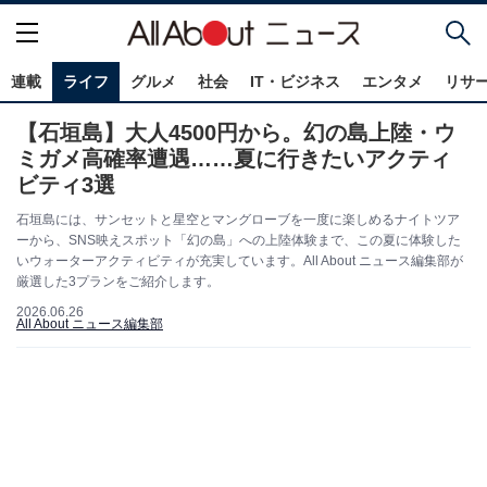
連載
ライフ
グルメ
社会
IT・ビジネス
エンタメ
リサ
【石垣島】大人4500円から。幻の島上陸・ウ
ミガメ高確率遭遇……夏に行きたいアクティ
ビティ3選
石垣島には、サンセットと星空とマングローブを一度に楽しめるナイトツア
ーから、SNS映えスポット「幻の島」への上陸体験まで、この夏に体験した
いウォーターアクティビティが充実しています。All About ニュース編集部が
厳選した3プランをご紹介します。
2026.06.26
All About ニュース編集部