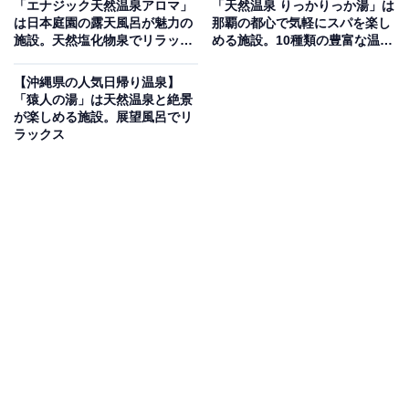
「エナジック天然温泉アロマ」
「天然温泉 りっかりっか湯」は
3〜4時間
は日本庭園の露天風呂が魅力の
那覇の都心で気軽にスパを楽し
施設。天然塩化物泉でリラック
める施設。10種類の豊富な温泉
ス
風呂でリラックス
集合場所・アクセス
【沖縄県の人気日帰り温泉】
「猿人の湯」は天然温泉と絶景
ユーグレナ石垣港離島ターミナル
が楽しめる施設。展望風呂でリ
ラックス
楽天トラベルで予約する