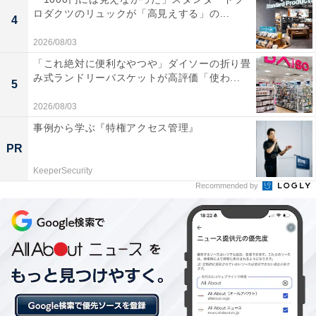
うえ、写真データは無料でもらえます。シュノーケリン
ロダクツのリュックが「高見えする」の...
4
グ器材・ウェットスーツ（冬季）・ライフジャケットの
2026/08/03
レンタルも料金に含まれています。
「これ絶対に便利なやつや」ダイソーの折り畳
み式ランドリーバスケットが高評価「使わ...
料金
5
2026/08/03
7900円
事例から学ぶ『特権アクセス管理』
所要時間
PR
KeeperSecurity
約3時間
Recommended by
集合場所・アクセス
石垣港離島ターミナル前