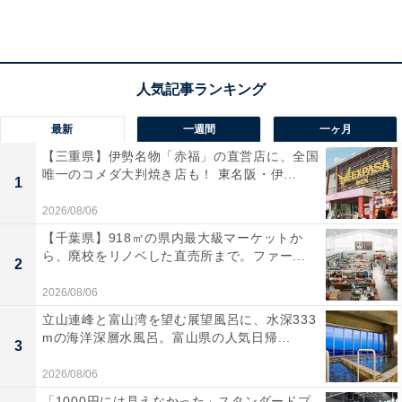
最新
一週間
一ヶ月
【三重県】伊勢名物「赤福」の直営店に、全国
唯一のコメダ大判焼き店も！ 東名阪・伊...
1
2026/08/06
【千葉県】918㎡の県内最大級マーケットか
ら、廃校をリノベした直売所まで。ファー...
「幻の島」浜島上陸＆ボートシュノーケリング
2
2026/08/06
潮位によって形を変える砂浜の島「幻の島（浜島）」に
立山連峰と富山湾を望む展望風呂に、水深333
上陸し、西表石垣国立公園の海でシュノーケリングも楽
mの海洋深層水風呂。富山県の人気日帰...
3
しめる半日プランです。360度海に囲まれた絶景はSNS
2026/08/06
映え間違いなし。ガイドが写真をたくさん撮ってくれる
「1000円には見えなかった」スタンダードプ