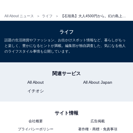
約2〜3時間
All About ニュース
ライフ
【石垣島】大人4500円から。幻の島上陸・ウミガメ高確率遭遇……夏に行きたいアクティビティ3選
集合場所・アクセス
ライフ
907-0021 沖縄県石垣市名蔵1356-91（送迎あり）
話題の生活雑貨やファッション、お出かけスポット情報など、暮らしがもっ
と楽しく、豊かになるヒントが満載。編集部が独自調査した、気になる他人
のライフスタイル事情も公開しています。
関連サービス
楽天トラベルで予約する
All About
All About Japan
イチオシ
サイト情報
会社概要
広告掲載
プライバシーポリシー
著作権・商標・免責事項