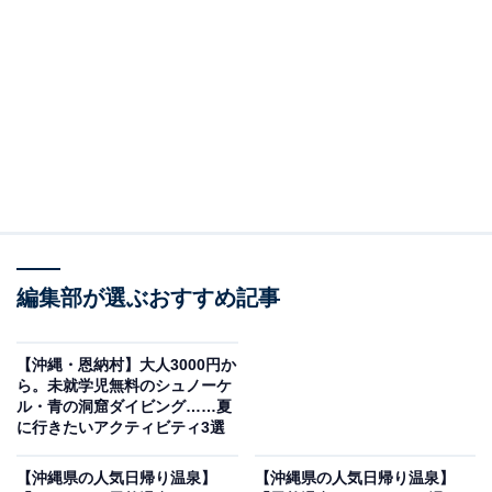
※本記事で紹介している商品の購入やサービスの利用により、売上の一部が
オールアバウトに還元されることがあります。
サンセット＆星空＆ナイトマングローブが1つに
石垣島の夕日・満天の星・天然記念物のマングローブ川
を一晩で体験できるオリジナルプランです。カヤックか
SUPを選んで参加でき、透明なボードで海の上を漂うク
リアSUPも人気。石垣島は世界トップクラスの星空鑑賞
保護区に認定されており、日没後の空は圧巻です。大型
の安定感のある器材を使用するため、初心者でも安心し
編集部が選ぶおすすめ記事
て参加できます。
【沖縄・恩納村】大人3000円か
料金
ら。未就学児無料のシュノーケ
ル・青の洞窟ダイビング……夏
4500円
に行きたいアクティビティ3選
所要時間
【沖縄県の人気日帰り温泉】
【沖縄県の人気日帰り温泉】