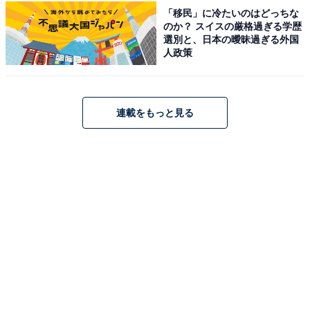
「移民」に冷たいのはどっちな
のか？ スイスの厳格過ぎる学歴
選別と、日本の曖昧過ぎる外国
驚きのウミガメ遭遇率！ シュノーケルツアー
人政策
ウミガメとの遭遇率が高いことで知られるシュノーケル
ツアーです。ウミガメが水面まで上がってくるタイミン
連載をもっと見る
グで一緒に泳げるチャンスも。クマノミや熱帯魚も多く
生息する透き通った海でのシュノーケル体験は、大人か
ら子どもまで楽しめます。ウェットスーツ・写真デー
タ・市街地エリアへの送迎がすべて無料で、追加費用の
心配がないのも魅力です。
料金
5000円
所要時間