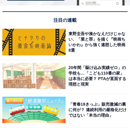
楽天トラベルで予約する
注目の連載
東野圭吾や湊かなえだけじゃな
い、「業と罪」を描く『映画ち
いかわ』から強く連想した映画
8選
20年間「駆け込み実績ゼロ」の
学校も…「こども110番の家」
は本当に必要？ PTAが直面する
理想と現実
「青春18きっぷ」販売激減の裏
に何が？ 連続利用の厳格化だけ
ではない「本当の理由」