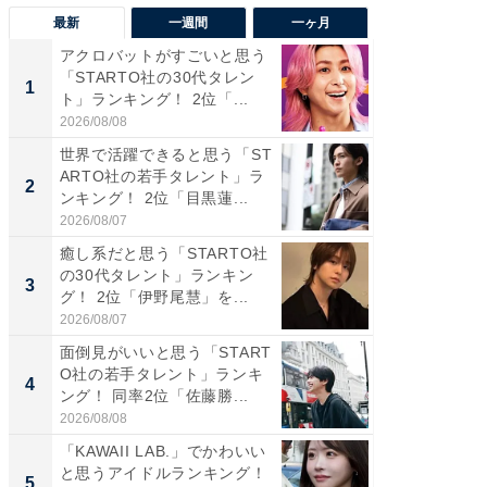
最新
一週間
一ヶ月
アクロバットがすごいと思う
癒し系だ
「STARTO社の30代タレン
の若手
1
1
ト」ランキング！ 2位「...
グ！ 2
2026/08/08
2026/08/0
世界で活躍できると思う「ST
癒し系だ
ARTO社の若手タレント」ラ
の30代
2
2
ンキング！ 2位「目黒蓮...
グ！ 2
2026/08/07
2026/08/0
癒し系だと思う「STARTO社
「パフ
の30代タレント」ランキン
思うST
3
3
グ！ 2位「伊野尾慧」を...
ンキング
2026/08/07
2026/08/0
面倒見がいいと思う「START
ギャップ
O社の若手タレント」ランキ
RTO社
4
4
ング！ 同率2位「佐藤勝...
キング！
2026/08/08
2026/08/0
「KAWAII LAB.」でかわいい
世界で活
と思うアイドルランキング！
ARTO
5
5