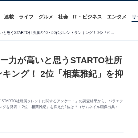
連載
ライフ
グルメ
社会
IT・ビジネス
エンタメ
リ
【女性が選ぶ】バラエティー力が高いと思うSTARTO社所属の40・50代タレントランキング！ 2位「相葉雅紀」を抑えた1位は？
力が高いと思うSTARTO社所
ンキング！ 2位「相葉雅紀」を抑
施した「STARTO社所属タレントに関するアンケート」の調査結果から、バラエテ
キングを発表！ 2位「相葉雅紀」を抑えた1位は？（サムネイル画像出典：