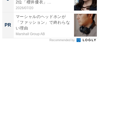
2位「櫻井優衣」...
ンキング
2026/07/20
2026/08/0
マーシャルのヘッドホンが
ガシガ
「ファッション」で終わらな
カッタ
PR
PR
い理由
Marshall Group AB
Marshall 
Recommended by