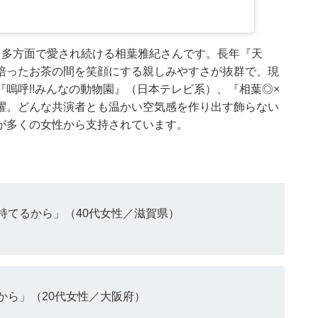
て多方面で愛され続ける相葉雅紀さんです。長年『天
培ったお茶の間を笑顔にする親しみやすさが抜群で、現
嗚呼!!みんなの動物園』（日本テレビ系）、『相葉◎×
躍。どんな共演者とも温かい空気感を作り出す飾らない
が多くの女性から支持されています。
持てるから」（40代女性／滋賀県）
から」（20代女性／大阪府）