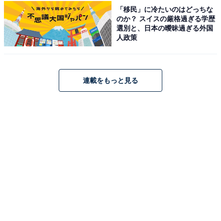
「移民」に冷たいのはどっちな
のか？ スイスの厳格過ぎる学歴
選別と、日本の曖昧過ぎる外国
人政策
圧倒的な票数を集めて1位に輝いたのは、日本を代表す
る名俳優・木村拓哉さんです。これまで『ロングバケー
連載をもっと見る
ション』や『HERO』（共にフジテレビ系）、『ビュー
ティフルライフ～ふたりでいた日々～』（TBS系）など
ドラマ史に燦然と輝く名作で主演を務め、数々の社会現
象を巻き起こしてきました。近年もドラマ『Believe-君
にかける橋-』（テレビ朝日系）や映画『グランメゾン・
パリ』、そして重厚な警察ミステリー『教場』シリーズ
（フジテレビ系）などで圧倒的な存在感を放っており、
凄みと深みを増した演技力が女性たちから熱い評価を集
めています。
回答者コメント