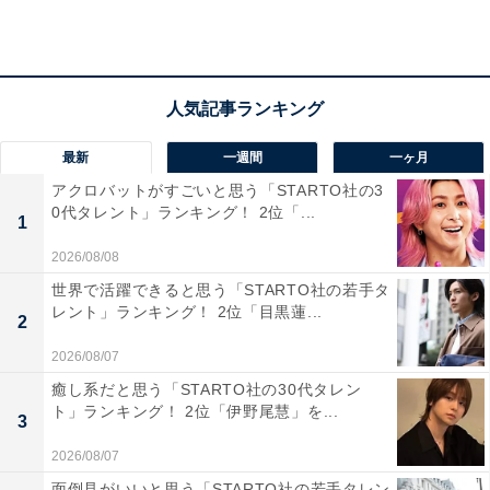
多くの支持を獲得しています。
回答者コメント
「バラエティ番組で見せるコミカルで明るいキャラ
最新
一週間
一ヶ月
クターとは一転して、ドラマや舞台で見せるシリア
アクロバットがすごいと思う「STARTO社の3
スで影のある演技のギャップが非常に素晴らしいか
0代タレント」ランキング！ 2位「...
1
らです」（30代女性／東京都）
2026/08/08
世界で活躍できると思う「STARTO社の若手タ
レント」ランキング！ 2位「目黒蓮...
2
「見る人を惹きつける演技をしている！少しミステ
2026/08/07
リアスな役の方がとてもあっていてゾッとする」
癒し系だと思う「STARTO社の30代タレン
（30代女性／愛知県）
ト」ランキング！ 2位「伊野尾慧」を...
3
2026/08/07
面倒見がいいと思う「STARTO社の若手タレン