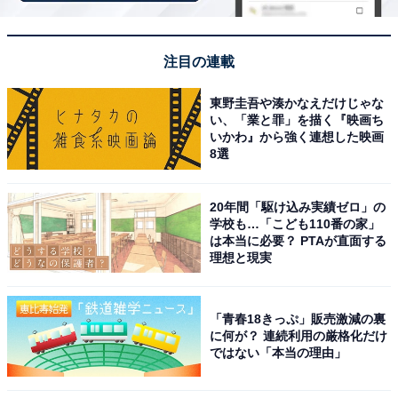
注目の連載
東野圭吾や湊かなえだけじゃな
い、「業と罪」を描く『映画ち
いかわ』から強く連想した映画
8選
20年間「駆け込み実績ゼロ」の
学校も…「こども110番の家」
は本当に必要？ PTAが直面する
理想と現実
View this post on Instagram
「青春18きっぷ」販売激減の裏
に何が？ 連続利用の厳格化だけ
ではない「本当の理由」