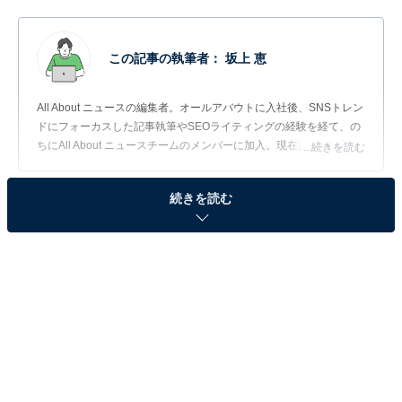
この記事の執筆者：
坂上 恵
All About ニュースの編集者。オールアバウトに入社後、SNSトレン
ドにフォーカスした記事執筆やSEOライティングの経験を経て、の
ちにAll About ニュースチームのメンバーに加入。現在は旅行・カル
...続きを読む
チャー・エンタメなどを中心に企画編集を担当。東京都出身。居酒
屋巡りとスポーツ観戦が生きがい。
続きを読む
調査概要
調査期間：2026年6月18〜22日
調査方法：インターネット調査
調査対象：全国10〜60代の女性291人
※本調査は全国291人を対象に実施したもので、結
果は回答者の意見を集計したものであり、全体の意
見を断定的に示すものではありません