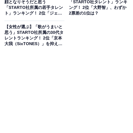
顔となりそうだと思う
「STARTO社タレント」ランキ
「STARTO社所属の若手タレン
ング！ 2位「大野智」、わずか
ト」ランキング！ 2位「ジェシ
2票差の1位は？
ー」を抑えた1位は？【2026年
調査】
【女性が選ぶ】「歌がうまいと
思う」STARTO社所属の30代タ
レントランキング！ 2位「京本
大我（SixTONES）」を抑えた
1位は？【2026年調査】
2位にランクインしたのは、SUPER EIGHTのメンバーで
ある横山裕さんです。アーティスト活動に加え俳優とし
てのキャリアも非常に長く、ドラマ『絶対零度』シリー
ズ（フジテレビ系）をはじめ、NHK連続テレビ小説『舞
いあがれ！』、近年も『コタローは1人暮らし』（テレ
ビ朝日系）や主演を務める『今夜もシリアルキラーと待
ち合わせ』（フジテレビ系）など数多くの話題作に出
演。シリアスなサスペンスからコミカル、人情味あふれ
る役どころまでをリアルかつ繊細に演じ分ける表現力が