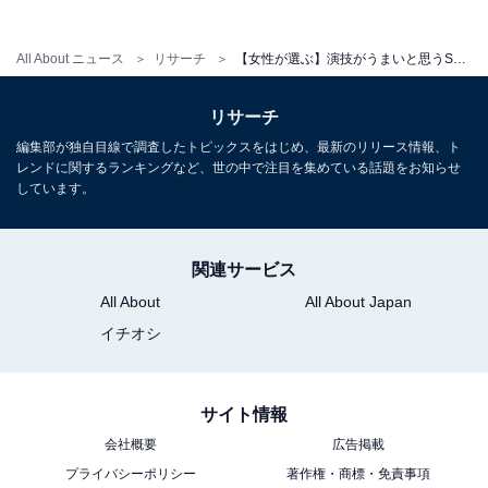
「表現の幅と説得力が高い演技をするため」（20代
All About ニュース
リサーチ
【女性が選ぶ】演技がうまいと思うSTARTO社所属の40・50代タレントランキング！ 2位「横山裕（SUPER EIGHT）」を抑えた1位は？
女性／長崎県）
リサーチ
編集部が独自目線で調査したトピックスをはじめ、最新のリリース情報、ト
レンドに関するランキングなど、世の中で注目を集めている話題をお知らせ
「様々なドラマで拝見したことがあるのですが、ど
しています。
の役も似合っていてそれは演技力が高いからなのだ
と思ったため」（20代女性／東京都）
関連サービス
All About
All About Japan
イチオシ
「ドラマなど、とても印象に残る役が多いので」
（40代女性／埼玉県）
サイト情報
会社概要
広告掲載
プライバシーポリシー
著作権・商標・免責事項
※回答者からのコメントは原文ママです