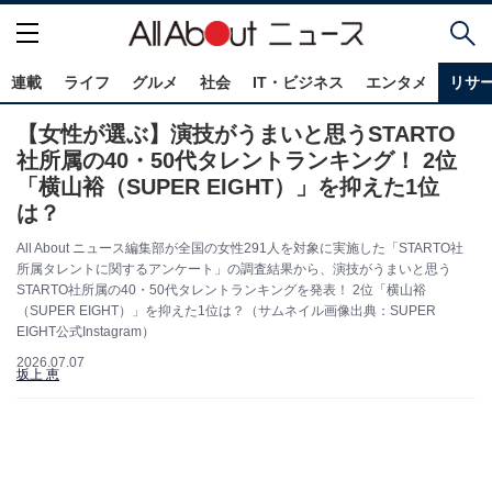
連載
ライフ
グルメ
社会
IT・ビジネス
エンタメ
リサ
【女性が選ぶ】演技がうまいと思うSTARTO
社所属の40・50代タレントランキング！ 2位
「横山裕（SUPER EIGHT）」を抑えた1位
は？
All About ニュース編集部が全国の女性291人を対象に実施した「STARTO社
所属タレントに関するアンケート」の調査結果から、演技がうまいと思う
STARTO社所属の40・50代タレントランキングを発表！ 2位「横山裕
（SUPER EIGHT）」を抑えた1位は？（サムネイル画像出典：SUPER
EIGHT公式Instagram）
2026.07.07
坂上 恵