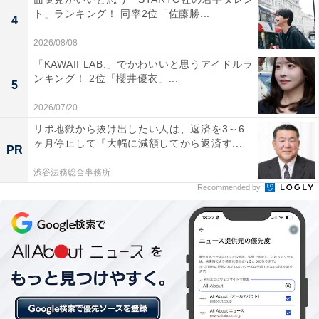
「少し前の朝ドラのヒロインのお兄ちゃん役がとて
ト」ランキング！ 同率2位「佐藤勝...
も良かったから」（50代女性／北海道）
4
2026/08/08
「KAWAII LAB.」でかわいいと思うアイドルラ
ンキング！ 2位「櫻井優衣」...
5
2026/07/20
リボ地獄から抜け出したい人は、返済を3～6
ヶ月停止して『大幅に減額してから返済す...
PR
渋谷法務総合事務所
Recommended by
1位：木村拓哉／126票