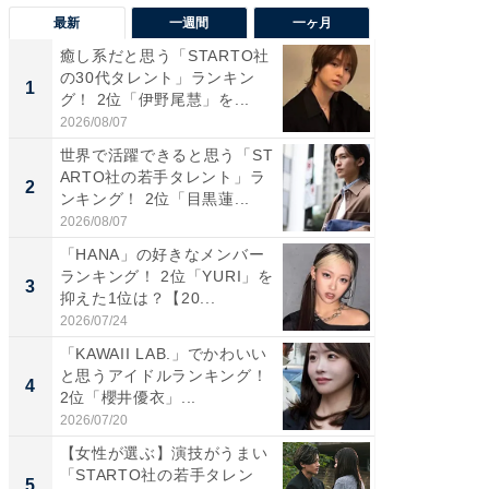
最新
一週間
一ヶ月
癒し系だと思う「STARTO社
癒し系だ
の30代タレント」ランキン
の若手
1
1
グ！ 2位「伊野尾慧」を...
グ！ 2
2026/08/07
2026/08/0
世界で活躍できると思う「ST
「パフ
ARTO社の若手タレント」ラ
思うST
2
2
ンキング！ 2位「目黒蓮...
ンキング
2026/08/07
2026/08/0
「HANA」の好きなメンバー
ギャップ
ランキング！ 2位「YURI」を
RTO社
3
3
抑えた1位は？【20...
キング！
2026/07/24
2026/08/0
「KAWAII LAB.」でかわいい
癒し系だ
と思うアイドルランキング！
の30代
4
4
2位「櫻井優衣」...
グ！ 2
2026/07/20
2026/08/0
【女性が選ぶ】演技がうまい
「ファン
「STARTO社の若手タレン
ARTO
5
5