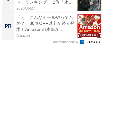
ト」ランキング！ 2位「永...
グ！ 2
2026/05/27
2026/08/0
「え、こんなセールやってた
「え、
の？」80％OFF以上が続々登
の？」8
PR
PR
場！Amazonの本気が...
場！Ama
Amazon
Amazon
Recommended by