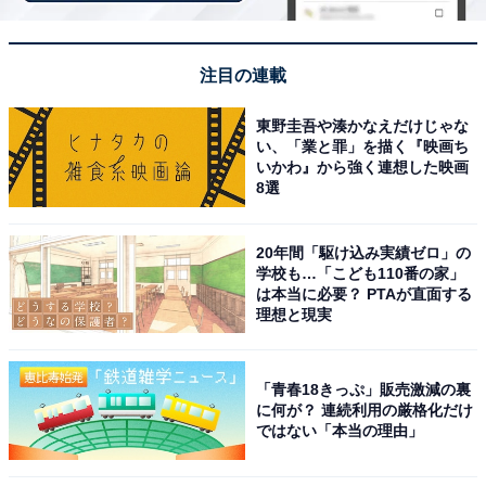
【7月の運勢】うお座（魚座）
注目の連載
東野圭吾や湊かなえだけじゃな
い、「業と罪」を描く『映画ち
いかわ』から強く連想した映画
8選
20年間「駆け込み実績ゼロ」の
学校も…「こども110番の家」
は本当に必要？ PTAが直面する
理想と現実
「青春18きっぷ」販売激減の裏
に何が？ 連続利用の厳格化だけ
占い師＆イラストレータープロフィール
ではない「本当の理由」