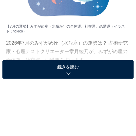
【7月の運勢】みずがめ座（水瓶座）の全体運、社交運、恋愛運（イラス
ト：
tokico
）
2026年7月のみずがめ座（水瓶座）の運勢は？ 占術研究
家・心理テストクリエーター章月綾乃が、みずがめ座の
全体運、社交運、恋愛運を占います。
続きを読む
＞【2026年7月の運勢】他の星座の運勢が気になる人は
こちら
みずがめ座（1月20日～2月18日生まれ）
時間配分がカギ