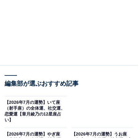
人生の主導権を握る
・全体運
運気は活性化して、チャンスが広がっていきます。様々
な話が同時進行で動くため、これまで以上に忙しくなる
でしょう。このため、あれこれやることに追われて、あ
っという間に7月が終わってしまいそう。戦略的に休み
を作っていきましょう。「この日は何も用事を入れな
編集部が選ぶおすすめ記事
い」と決めて、自由時間を確保していくのです。する
と、どんなにハードなスケジュールになっても、「ここ
【2026年7月の運勢】いて座
まで頑張れば、ちょっと休める」と追い上げが効くは
（射手座）の全体運、社交運、
ず。ボディメンテナンスは、ルーティン化するのがよさ
恋愛運【章月綾乃の12星座占
い】
そう。オフは、アートに親しんで。有名絵画も、混雑に
負けずに見に行くといいみたい。本物に触れることで、
【2026年7月の運勢】やぎ座
【2026年7月の運勢】うお座
美意識の引き上げが起こりそう。大きな買い物は、後半