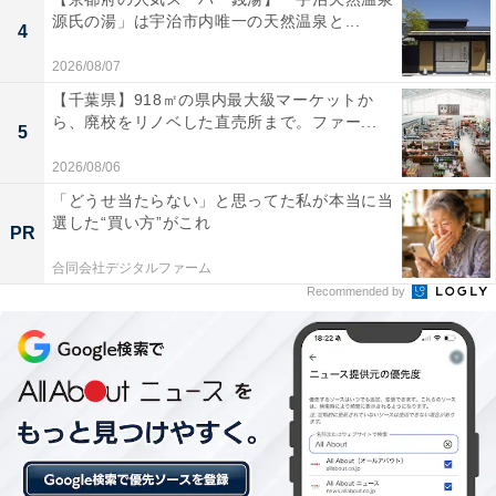
源氏の湯」は宇治市内唯一の天然温泉と...
4
2026/08/07
【千葉県】918㎡の県内最大級マーケットか
ら、廃校をリノベした直売所まで。ファー...
他の星座の運勢も見る
5
2026/08/06
【7月の運勢】おひつじ座（牡羊座）
「どうせ当たらない」と思ってた私が本当に当
【7月の運勢】おうし座（牡牛座）
選した“買い方”がこれ
PR
【7月の運勢】ふたご座（双子座）
合同会社デジタルファーム
【7月の運勢】かに座（蟹座）
Recommended by
【7月の運勢】しし座（獅子座）
【7月の運勢】おとめ座（乙女座）
【7月の運勢】てんびん座（天秤座）
【7月の運勢】さそり座（蠍座）
【7月の運勢】いて座（射手座）
【7月の運勢】やぎ座（山羊座）
【7月の運勢】みずがめ座（水瓶座）※今見ている記事