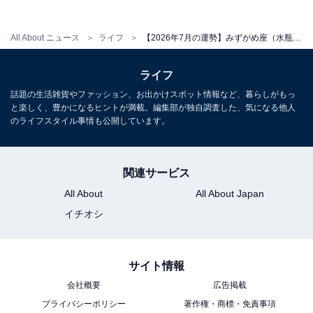
All About ニュース
ライフ
【2026年7月の運勢】みずがめ座（水瓶座）の全体運、社交運、恋愛運【章月綾乃の12星座占い】
ライフ
話題の生活雑貨やファッション、お出かけスポット情報など、暮らしがもっ
と楽しく、豊かになるヒントが満載。編集部が独自調査した、気になる他人
のライフスタイル事情も公開しています。
関連サービス
All About
All About Japan
イチオシ
サイト情報
会社概要
広告掲載
プライバシーポリシー
著作権・商標・免責事項