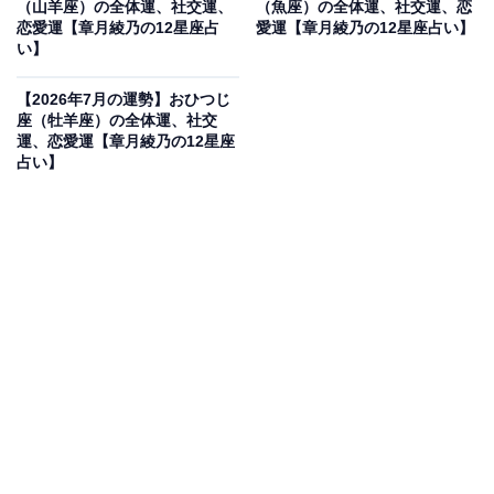
（山羊座）の全体運、社交運、
（魚座）の全体運、社交運、恋
恋愛運【章月綾乃の12星座占
愛運【章月綾乃の12星座占い】
に！
い】
・社交運
【2026年7月の運勢】おひつじ
座（牡羊座）の全体運、社交
1対1がベストバランス。お互いに話したいことを話せ
運、恋愛運【章月綾乃の12星座
て、自然な親しさが生まれるでしょう。グループで集ま
占い】
った後に、改めてゆっくり話す場を持つのもオススメで
す。また、これまで接点がなかった人とも距離が近づき
そう。焦って仲良くなる必要はないと考えて。軽いあい
さつ、ご機嫌伺いの積み重ねで、少しずつ親しさを積み
上げましょう。仕事は、頼れるバディが現れそう。税理
士、弁護士など、その道のプロをブレーンにするのも
◎。
・恋愛運
恋は、お互いに求めていることにズレが生まれるかも？
相手を変えることは難しいので、あなたが合わせられる