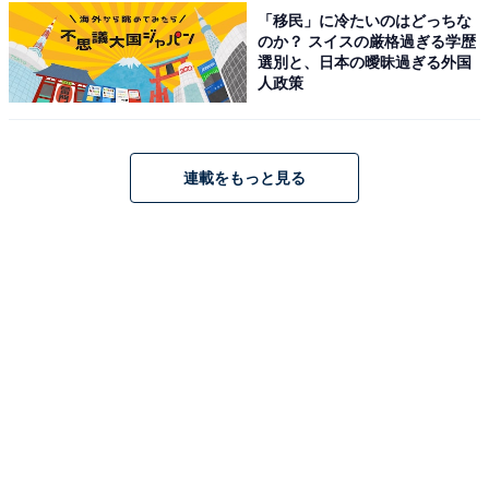
「移民」に冷たいのはどっちな
占い師：
章月 綾乃
のか？ スイスの厳格過ぎる学歴
占い、心理テストの執筆、監修。雑誌、Web、広告
選別と、日本の曖昧過ぎる外国
人政策
タイアップ記事などを多数手がけています。
イラストレーター：
tokico
連載をもっと見る
タウン情報誌の営業、住宅情報誌の編集を経てフリ
ーのイラストレーターに。媒体制作の経験を生かし
て、「わかりやすく、ゆる可愛く」をモットーに媒
体のコンテンツ理解を促進するようなイラストを制
作しています。雑誌やWeb、結婚式やSNSの似顔絵
など幅広い分野で活動中。
こちらもおすすめ
【2026年7月の運勢】「おひつじ座～うお座」
章月綾乃の12星座占い