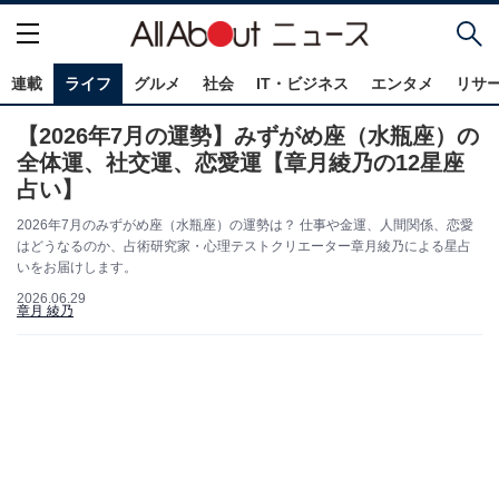
連載
ライフ
グルメ
社会
IT・ビジネス
エンタメ
リサ
【2026年7月の運勢】みずがめ座（水瓶座）の
全体運、社交運、恋愛運【章月綾乃の12星座
占い】
2026年7月のみずがめ座（水瓶座）の運勢は？ 仕事や金運、人間関係、恋愛
はどうなるのか、占術研究家・心理テストクリエーター章月綾乃による星占
いをお届けします。
2026.06.29
章月 綾乃