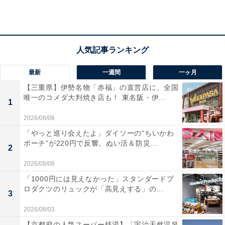
かに今後がかかっています。新しい出会いを求めること
も視野にいれつつ、調整を。デートは休前日に。
ラッキーポイント……ゴールド、アートプリント、
最新
一週間
一ヶ月
リング、おしゃれカフェ
【三重県】伊勢名物「赤福」の直営店に、全国
唯一のコメダ大判焼き店も！ 東名阪・伊...
1
2026/08/06
「やっと巡り会えたよ」ダイソーの“ちいかわ
ポーチ”が220円で反響。ぬい活＆防災...
2
2026/08/06
「1000円には見えなかった」スタンダードプ
ロダクツのリュックが「高見えする」の...
3
2026/08/03
【京都府の人気スーパー銭湯】「宇治天然温泉