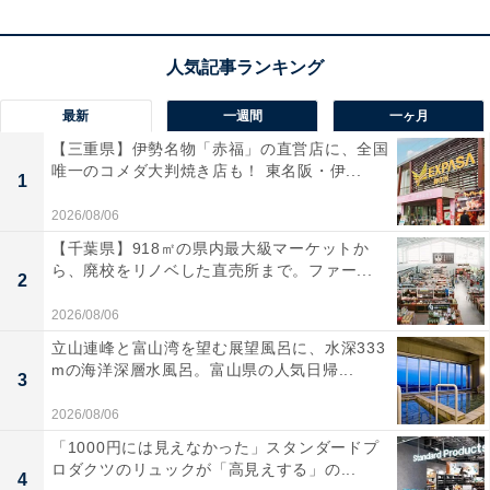
のままに動いてみて。秘密は厳守。デートは古都へ。
ラッキーポイント……モノトーン、レザーアイテ
最新
一週間
一ヶ月
ム、ヘアカット、かき氷
【三重県】伊勢名物「赤福」の直営店に、全国
唯一のコメダ大判焼き店も！ 東名阪・伊...
1
2026/08/06
【千葉県】918㎡の県内最大級マーケットか
ら、廃校をリノベした直売所まで。ファー...
2
2026/08/06
立山連峰と富山湾を望む展望風呂に、水深333
mの海洋深層水風呂。富山県の人気日帰...
3
2026/08/06
「1000円には見えなかった」スタンダードプ
ロダクツのリュックが「高見えする」の...
4