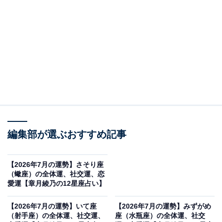
デンと構えて
・全体運
転換期へ。これまでは、感じのいい人、マジメな頑張り
屋さん、誠実な人、頼めば何とかしてくれる人として頑
張ってきたあなた。でも、この先は、そのキャライメー
ジでは、ナメられ、消費されて終わってしまうでしょ
う。ある種の不遜さ、強さ、威厳を身に着けて、ポジシ
編集部が選ぶおすすめ記事
ョンアップを狙っていきましょう。有効なのは、口数を
減らすこと。軽々しく、相槌を打ったり、要点をまとめ
【2026年7月の運勢】さそり座
たりするのをやめて、重々しい聞き役に回ってみるので
（蠍座）の全体運、社交運、恋
す。わかりやすさ、親しみやすさを前面に出していくよ
愛運【章月綾乃の12星座占い】
りも、ずっとコミュニケーションがラクになって、配
【2026年7月の運勢】いて座
【2026年7月の運勢】みずがめ
慮、尊重してもらえることに気づくでしょう。おしゃれ
（射手座）の全体運、社交運、
座（水瓶座）の全体運、社交
も、ちょっと堅めに。サマージャケットも、出番が多そ