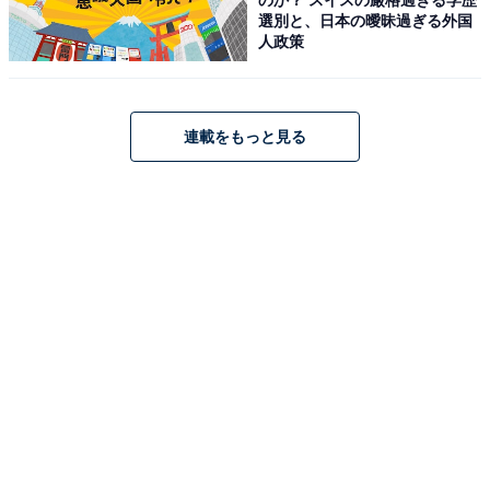
選別と、日本の曖昧過ぎる外国
占い、心理テストの執筆、監修。雑誌、Web、広告
人政策
タイアップ記事などを多数手がけています。
イラストレーター：
tokico
連載をもっと見る
タウン情報誌の営業、住宅情報誌の編集を経てフリ
ーのイラストレーターに。媒体制作の経験を生かし
て、「わかりやすく、ゆる可愛く」をモットーに媒
体のコンテンツ理解を促進するようなイラストを制
作しています。雑誌やWeb、結婚式やSNSの似顔絵
など幅広い分野で活動中。
こちらもおすすめ
【2026年7月の運勢】「おひつじ座～うお座」
章月綾乃の12星座占い