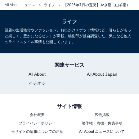
All About ニュース
ライフ
【2026年7月の運勢】やぎ座（山羊座）の全体運、社交運、恋愛運【章月綾乃の12星座占い】
ライフ
話題の生活雑貨やファッション、お出かけスポット情報など、暮らしがもっ
と楽しく、豊かになるヒントが満載。編集部が独自調査した、気になる他人
のライフスタイル事情も公開しています。
関連サービス
All About
All About Japan
イチオシ
サイト情報
会社概要
広告掲載
プライバシーポリシー
著作権・商標・免責事項
当サイトの情報についての注意
All About ニュースについて