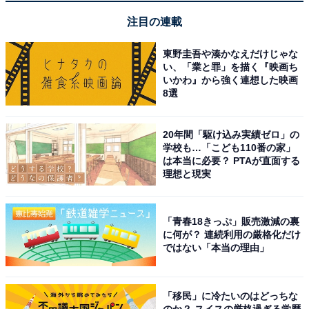
注目の連載
東野圭吾や湊かなえだけじゃな
い、「業と罪」を描く『映画ち
いかわ』から強く連想した映画
8選
20年間「駆け込み実績ゼロ」の
学校も…「こども110番の家」
は本当に必要？ PTAが直面する
理想と現実
「青春18きっぷ」販売激減の裏
に何が？ 連続利用の厳格化だけ
ではない「本当の理由」
占い師＆イラストレータープロフィール
「移民」に冷たいのはどっちな
占い師：
章月 綾乃
のか？ スイスの厳格過ぎる学歴