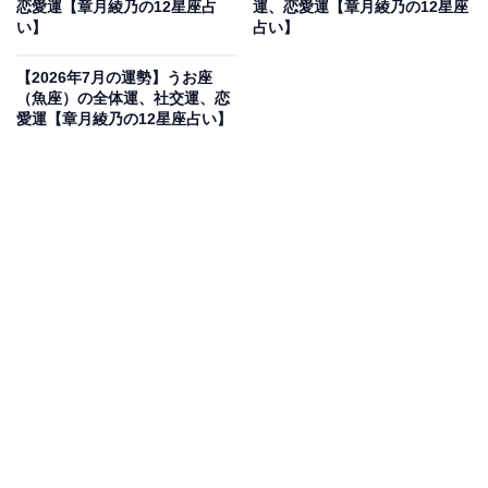
恋愛運【章月綾乃の12星座占
運、恋愛運【章月綾乃の12星座
い】
占い】
う。
【2026年7月の運勢】うお座
・社交運
（魚座）の全体運、社交運、恋
愛運【章月綾乃の12星座占い】
旧交が復活しそう。懐かしい人から連絡が来たり、チー
ムやグループ再結成の話が舞い込んだりするでしょう。
気を付けたいのは、昔の感覚に戻って、優先順位を入れ
替えてしまうこと。ご無沙汰している間に育ててきた関
係こそ、大事にしなくては！ そこだけ注意すれば、人間
関係の幅が広がって、楽しめるはず。オフは、静けさを
求めましょう。都会の喧騒を離れ、自然に親しむ、座禅
体験などで心を鎮めるのが、よいリセットになるはず。
・恋愛運
恋は、予想外の動き方をするでしょう。気持ちがハッキ
リしないのに、深い関係になってしまうことも。でも、
今のあなたに必要な時間みたい。自分を断罪せずに、心