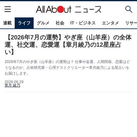
連載
ライフ
グルメ
社会
IT・ビジネス
エンタメ
リサ
【2026年7月の運勢】やぎ座（山羊座）の全体
運、社交運、恋愛運【章月綾乃の12星座占
い】
2026年7月のやぎ座（山羊座）の運勢は？ 仕事や金運、人間関係、恋愛はど
うなるのか、占術研究家・心理テストクリエーター章月綾乃による星占いを
お届けします。
2026.06.29
章月 綾乃