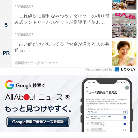
2026/08/03
「これ絶対に便利なやつや」ダイソーの折り畳
み式ランドリーバスケットが高評価「使わ...
5
他の星座の運勢も見る
2026/08/03
【7月の運勢】おひつじ座（牡羊座）
「占い師だけが知ってる〝お金が増える人の共
通点〟」
【7月の運勢】おうし座（牡牛座）
PR
【7月の運勢】ふたご座（双子座）
合同会社デジタルファーム
【7月の運勢】かに座（蟹座）
Recommended by
【7月の運勢】しし座（獅子座）
【7月の運勢】おとめ座（乙女座）
【7月の運勢】てんびん座（天秤座）
【7月の運勢】さそり座（蠍座）
【7月の運勢】いて座（射手座）
【7月の運勢】やぎ座（山羊座）※今見ている記事
【7月の運勢】みずがめ座（水瓶座）
【7月の運勢】うお座（魚座）