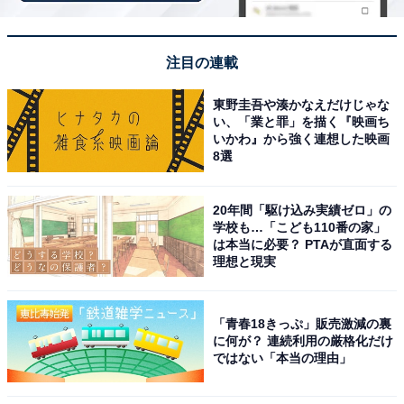
「安比高原 森のホテル」は豊かな自然と心地よい
癒やしの空間が魅力
注目の連載
東野圭吾や湊かなえだけじゃな
い、「業と罪」を描く『映画ち
いかわ』から強く連想した映画
8選
20年間「駆け込み実績ゼロ」の
学校も…「こども110番の家」
は本当に必要？ PTAが直面する
理想と現実
「青春18きっぷ」販売激減の裏
に何が？ 連続利用の厳格化だけ
ではない「本当の理由」
安比高原 森のホテル（画像：「安比高原 森のホテル」公式Webサイトよ
り）