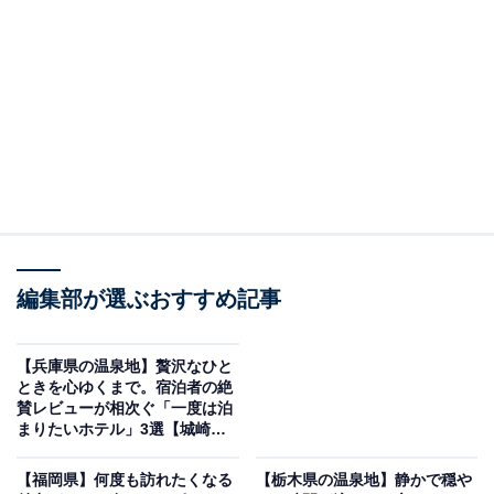
「湯川温泉 山人－yamado－」は全室露天付スイ
ートと山の恵みを味わう食事が魅力
編集部が選ぶおすすめ記事
【兵庫県の温泉地】贅沢なひと
ときを心ゆくまで。宿泊者の絶
賛レビューが相次ぐ「一度は泊
まりたいホテル」3選【城崎温
泉、香住温泉】
【福岡県】何度も訪れたくなる
【栃木県の温泉地】静かで穏や
湯川温泉 山人－yamado－（画像：「湯川温泉 山人－yamado－」公式Web