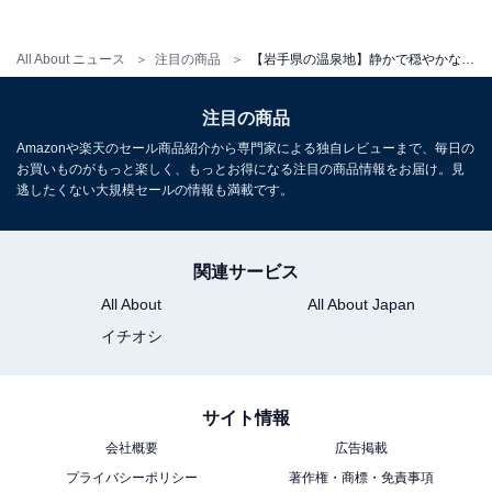
アクセス
All About ニュース
注目の商品
【岩手県の温泉地】静かで穏やかな時間が流れる。心からリフレッシュできる「一度は泊まりたいホテル」3選【湯川温泉・安比温泉郷・八幡平温泉郷】
所在地：岩手県八幡平市安比高原605-30
交通手段：松尾八幡平ICより車で約20分/安代ICより車で
注目の商品
約20分/安比高原駅より無料送迎あり（3日前までの事前
Amazonや楽天のセール商品紹介から専門家による独自レビューまで、毎日の
予約制）
お買いものがもっと楽しく、もっとお得になる注目の商品情報をお届け。見
逃したくない大規模セールの情報も満載です。
料金
大人1名（参考価格）：13,860円
関連サービス
※料金は公式Webサイト参考価格
All About
All About Japan
※プラン・部屋により価格は変動します
イチオシ
チェックイン・チェックアウト
サイト情報
チェックイン：15:00
チェックアウト：10:00
会社概要
広告掲載
※プランにより時間が異なる可能性があります
プライバシーポリシー
著作権・商標・免責事項