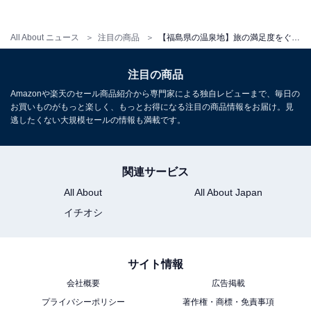
アクセス
All About ニュース
注目の商品
【福島県の温泉地】旅の満足度をぐっと高めてくれる。クチコミ評価の安定感が魅力の「一度は泊まりたいホテル」3選【いわき湯本温泉・飯坂温泉】
所在地：福島県福島市飯坂町湯野新湯６
注目の商品
交通手段：東北自動車道「福島飯坂IC」より約12分／福
Amazonや楽天のセール商品紹介から専門家による独自レビューまで、毎日の
島交通飯坂線「飯坂温泉」駅より無料送迎バスあり
お買いものがもっと楽しく、もっとお得になる注目の商品情報をお届け。見
（14:50発・15:15発、それ以降18:00まで要連絡）
逃したくない大規模セールの情報も満載です。
料金
関連サービス
大人1名（参考価格）：1万2100円
All About
All About Japan
※料金は公式Webサイト参考価格
イチオシ
※プラン・部屋により価格は変動します
チェックイン・チェックアウト
サイト情報
チェックイン：15:00
会社概要
広告掲載
チェックアウト：10:00
プライバシーポリシー
著作権・商標・免責事項