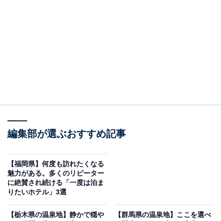
「いわき湯本温泉 ときわの宿 浜とく」は1000坪
もの広大な露天風呂が魅力
編集部が選ぶおすすめ記事
【福岡県】何度も訪れたくなる
魅力がある。多くのリピーター
に絶賛され続ける「一度は泊ま
りたいホテル」3選
【栃木県の温泉地】静かで穏や
【群馬県の温泉地】ここを選べ
いわき湯本温泉 ときわの宿 浜とく（画像：「いわき湯本温泉 ときわの宿 浜