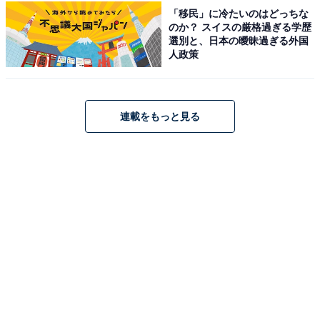
奥飯坂 穴原温泉 匠のこころ 吉川屋（画像：「奥飯坂 穴原温泉 匠のこころ
「移民」に冷たいのはどっちな
吉川屋」公式Webサイトより）
のか？ スイスの厳格過ぎる学歴
選別と、日本の曖昧過ぎる外国
「奥飯坂 穴原温泉 匠のこころ 吉川屋」は、天保12年創
人政策
業の飯坂温泉で一番の老舗宿。摺上川渓谷や片倉山の雄
大な自然を一望できる、大浴場や絶景露天風呂が自慢で
す。食事は、すっぽん出汁の「女神の美肌スープ」など
連載をもっと見る
地元の旬の厳選食材を使った会席料理、朝食はビュッフ
ェスタイルで堪能できます。
楽天トラベルでホテルを見る