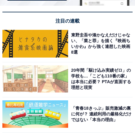
「奥飯坂 穴原温泉 匠のこころ 吉川屋」は東北最
注目の連載
大級の露天風呂と旬の創作会席が魅力
東野圭吾や湊かなえだけじゃな
い、「業と罪」を描く『映画ち
いかわ』から強く連想した映画
8選
20年間「駆け込み実績ゼロ」の
学校も…「こども110番の家」
は本当に必要？ PTAが直面する
理想と現実
「青春18きっぷ」販売激減の裏
に何が？ 連続利用の厳格化だけ
ではない「本当の理由」