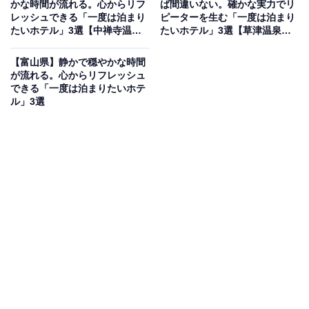
かな時間が流れる。心からリフ
ば間違いない。確かな実力でリ
とく」公式Webサイトより）
レッシュできる「一度は泊まり
ピーターを生む「一度は泊まり
たいホテル」3選【中禅寺温
たいホテル」3選【草津温泉・
「いわき湯本温泉 ときわの宿 浜とく」は、1000坪もの
泉、那須温泉、鬼怒川温泉】
沢渡温泉・伊香保温泉】
広大な敷地を誇るスパゾーン「湯めみの庭」が自慢の宿
【富山県】静かで穏やかな時間
です。18金を使用した「伝説の黄金風呂」や「大岩くり
が流れる。心からリフレッシュ
できる「一度は泊まりたいホテ
抜き風呂」など、バラエティ豊かな湯船で湯巡りを満喫
ル」3選
できます。夕食は「常磐もの」の新鮮な魚介や山の恵み
など、福島の旬を味わえる会席料理が好評です。
楽天トラベルでホテルを見る