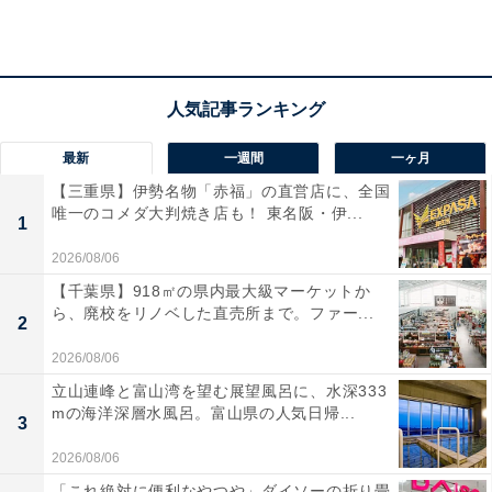
アクセス
所在地：福島県いわき市常磐藤原町蕨平32
交通手段：常磐自動車道いわき湯本ICより約3分／JR常
磐線湯本駅よりタクシーで約10分／湯本駅よりスパリゾ
最新
一週間
一ヶ月
ートハワイアンズ行きバスで15分
【三重県】伊勢名物「赤福」の直営店に、全国
唯一のコメダ大判焼き店も！ 東名阪・伊...
料金
1
2026/08/06
大人1名（参考価格）：1万4300円
【千葉県】918㎡の県内最大級マーケットか
※料金は公式Webサイト参考価格
ら、廃校をリノベした直売所まで。ファー...
2
※プラン・部屋により価格は変動します
2026/08/06
チェックイン・チェックアウト
立山連峰と富山湾を望む展望風呂に、水深333
mの海洋深層水風呂。富山県の人気日帰...
3
チェックイン：15:00
チェックアウト：10:00
2026/08/06
※プランにより時間が異なる可能性があります
「これ絶対に便利なやつや」ダイソーの折り畳