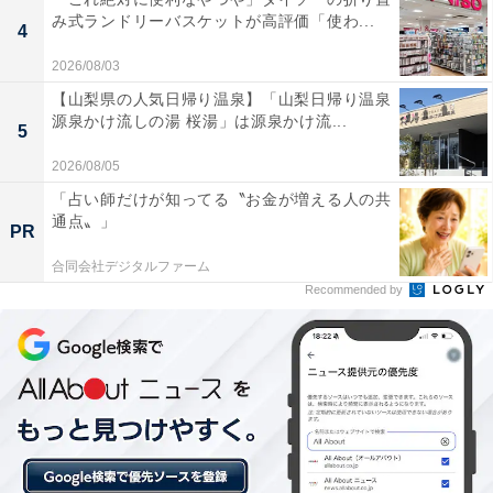
み式ランドリーバスケットが高評価「使わ...
4
あわせて読みたい
2026/08/03
【いわき湯本温泉の人気ホテル】「いわき湯
【山梨県の人気日帰り温泉】「山梨日帰り温泉
本温泉 ときわの宿 浜とく」は1000坪もの広
源泉かけ流しの湯 桜湯」は源泉かけ流...
大な露天風呂が魅力
5
2026/08/05
「占い師だけが知ってる〝お金が増える人の共
通点〟」
PR
合同会社デジタルファーム
Recommended by