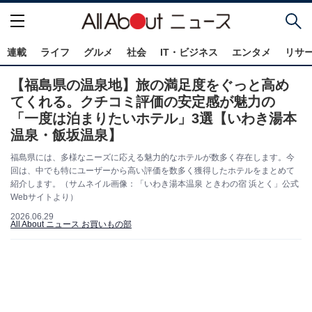
連載
ライフ
グルメ
社会
IT・ビジネス
エンタメ
リサ
【福島県の温泉地】旅の満足度をぐっと高め
てくれる。クチコミ評価の安定感が魅力の
「一度は泊まりたいホテル」3選【いわき湯本
温泉・飯坂温泉】
福島県には、多様なニーズに応える魅力的なホテルが数多く存在します。今
回は、中でも特にユーザーから高い評価を数多く獲得したホテルをまとめて
紹介します。（サムネイル画像：「いわき湯本温泉 ときわの宿 浜とく」公式
Webサイトより）
2026.06.29
All About ニュース お買いもの部