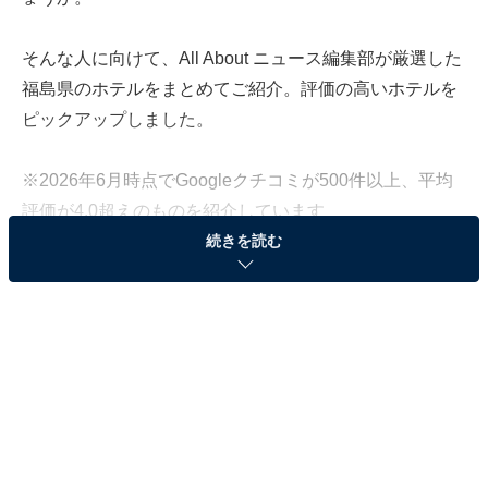
そんな人に向けて、All About ニュース編集部が厳選した
福島県のホテルをまとめてご紹介。評価の高いホテルを
ピックアップしました。
※2026年6月時点でGoogleクチコミが500件以上、平均
評価が4.0超えのものを紹介しています
続きを読む
この記事の執筆者：
All About ニュース お買
いもの部
Amazonのセール商品から売れ筋ランキングまで、毎日のお買いも
のがもっと楽しく、もっとお得になる情報をお届け。編集部員によ
る独自レビューなど、ここでしか手に入らない情報も満載です。
...続きを読む
※本記事で紹介している商品の購入やサービスの利用により、売上の一部が
オールアバウトに還元されることがあります。