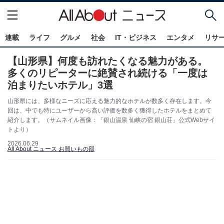
連載
ライフ
グルメ
社会
IT・ビジネス
エンタメ
リサ
【山形県】何度も訪れたくなる魅力がある。
多くのリピーターに絶賛され続ける「一度は
泊まりたいホテル」3選
山形県には、多様なニーズに応える魅力的なホテルが数多く存在します。今
回は、中でも特にユーザーから高い評価を数多く獲得したホテルをまとめて
紹介します。（サムネイル画像：「銀山温泉 仙峡の宿 銀山荘」公式Webサイ
トより）
2026.06.29
All About ニュース お買いもの部