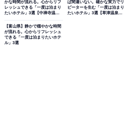
かな時間が流れる。心からリフ
ば間違いない。確かな実力でリ
山形県の銀山温泉に佇む「仙峡の宿 銀山荘」は、伝統的
レッシュできる「一度は泊まり
ピーターを生む「一度は泊まり
たいホテル」3選【中禅寺温
たいホテル」3選【草津温泉・
な温泉街の中で近代的な設備とサービスを兼ね備えた宿
泉、那須温泉、鬼怒川温泉】
沢渡温泉・伊香保温泉】
です。自慢の露天風呂は内湯とつながっており、川のせ
【富山県】静かで穏やかな時間
せらぎや四季折々の絶景を眺めながら手足を伸ばして寛
が流れる。心からリフレッシュ
できる「一度は泊まりたいホテ
げます。さらに、脱力状態で体にフィットするよう設計
ル」3選
された「露天寝湯」では、夜空を見上げながら最高のリ
ラックスを体験できるのが魅力。食事は山形黒毛和牛や
地元の旬を活かした和食膳を、地酒とともに堪能できま
す。
楽天トラベルでホテルを見る