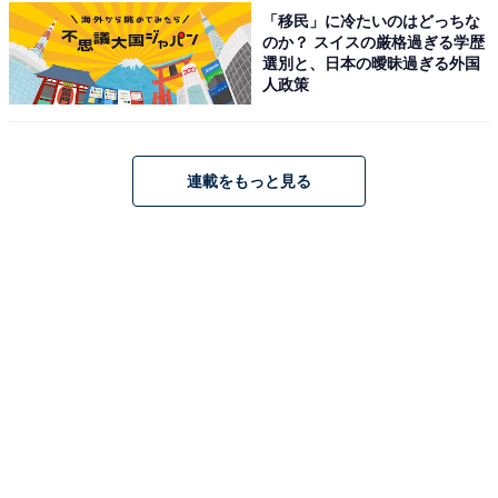
「移民」に冷たいのはどっちな
のか？ スイスの厳格過ぎる学歴
選別と、日本の曖昧過ぎる外国
人政策
かみのやま温泉 日本の宿 古窯（画像：「かみのやま温泉 日本の宿 古窯」公
式Webサイトより）
連載をもっと見る
「かみのやま温泉 日本の宿 古窯」は、蔵王連峰を一望す
る高台に位置し、「プロが選ぶ日本のホテル・旅館100
選」に長年選ばれ続ける名宿です。8階の展望露天風呂
からは、雄大な山々と街並みの夜景を堪能でき、1階に
は樽露天の「紅花風呂」や「かまくらサウナ」も備えま
す。食事は山形牛や米沢牛、つや姫といった地元の旬を
味わえる会席が評判です。