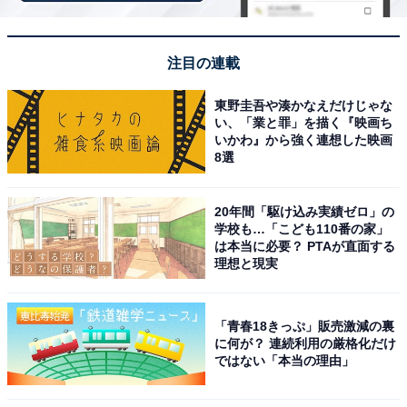
注目の連載
東野圭吾や湊かなえだけじゃな
い、「業と罪」を描く『映画ち
「かみのやま温泉 日本の宿 古窯」は蔵王連峰を望
いかわ』から強く連想した映画
8選
む絶景露天風呂と山形の美食が魅力
20年間「駆け込み実績ゼロ」の
学校も…「こども110番の家」
は本当に必要？ PTAが直面する
理想と現実
「青春18きっぷ」販売激減の裏
に何が？ 連続利用の厳格化だけ
ではない「本当の理由」