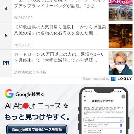
チェックイン・チェックアウト
プアップランドリーバッグが話題。“さま...
4
チェックイン：15:00から
2026/08/03
チェックアウト：10:00まで
【和歌山県の人気日帰り温泉】「かつらぎ温泉
※プランにより時間が異なる可能性があります
八風の湯」は名物の化石海水を含んだ濃...
5
あわせて読みたい
2026/08/08
カードローン50万円以上の人は、返済を3～6
【山形県の人気ホテル】「銀山温泉 仙峡の宿
銀山荘」は「露天寝湯」で夜空を見上げなが
ヶ月停止して『大幅に減額してから返済...
PR
らリラックスできる
渋谷法務総合事務所
Recommended by