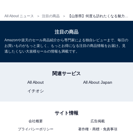
楽天トラベルでホテルを見る
All About ニュース
注目の商品
【山形県】何度も訪れたくなる魅力がある。多くのリピーターに絶賛され続ける「一度は泊まりたいホテル」3選
注目の商品
Amazonや楽天のセール商品紹介から専門家による独自レビューまで、毎日の
お買いものがもっと楽しく、もっとお得になる注目の商品情報をお届け。見
逃したくない大規模セールの情報も満載です。
アクセス
関連サービス
所在地：山形県上山市葉山5-20
All About
All About Japan
交通手段：JRかみのやま温泉駅より定期バスで約10分／
イチオシ
山形上山ICより車で約15分
料金
サイト情報
大人1名（参考価格）：2万6400円
会社概要
広告掲載
プライバシーポリシー
著作権・商標・免責事項
※料金は公式Webサイト参考価格