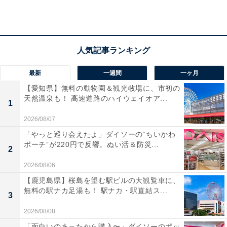
アクセス
最新
一週間
一ヶ月
所在地：山形県尾花沢市銀山新畑85
【愛知県】無料の動物園＆観光牧場に、市初の
天然温泉も！ 高速道路のハイウェイオア...
交通手段：
1
・国道13号線尾花沢市内より車で30分
2026/08/07
・JRから11:10、13:40、15:45の送迎あり（要予約）
「やっと巡り会えたよ」ダイソーの“ちいかわ
ポーチ”が220円で反響。ぬい活＆防災...
2
料金
2026/08/06
大人1名：2万5300円
【鹿児島県】桜島を望む駅ビルの大観覧車に、
※料金は公式Webサイト参考価格
無料の駅ナカ足湯も！ 駅ナカ・駅直結ス...
3
※プラン・部屋により価格は変動します
2026/08/08
「面白いのあったから購入〜」ダイソーのポッ