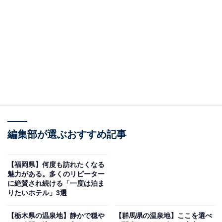
「銀山温泉 仙峡の宿 銀山荘」は近代的な設備とサ
ービスを兼ね備えた宿
編集部が選ぶおすすめ記事
【福岡県】何度も訪れたくなる
魅力がある。多くのリピーター
に絶賛され続ける「一度は泊ま
りたいホテル」3選
銀山温泉 仙峡の宿 銀山荘（画像：「銀山温泉 仙峡の宿 銀山荘」公式Web
サイトより）
【栃木県の温泉地】静かで穏や
【群馬県の温泉地】ここを選べ