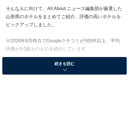
そんな人に向けて、All About ニュース編集部が厳選した
山形県のホテルをまとめてご紹介。評価の高いホテルを
ピックアップしました。
※2026年6月時点でGoogleクチコミが500件以上、平均
評価が4.0超えのものを紹介しています
続きを読む
この記事の執筆者：
All About ニュース お買
いもの部
Amazonのセール商品から売れ筋ランキングまで、毎日のお買いも
のがもっと楽しく、もっとお得になる情報をお届け。編集部員によ
る独自レビューなど、ここでしか手に入らない情報も満載です。
...続きを読む
※本記事で紹介している商品の購入やサービスの利用により、売上の一部が
オールアバウトに還元されることがあります。