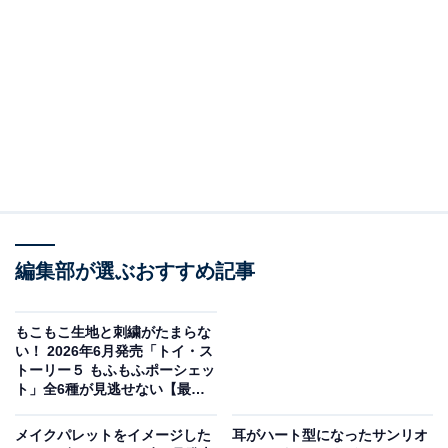
編集部が選ぶおすすめ記事
もこもこ生地と刺繍がたまらな
名探偵コナン コナンがいっぱい ぷちアクリルスタンド（画像出典：ブシロ
い！ 2026年6月発売「トイ・ス
ード）
トーリー５ もふもふポーシェッ
ト」全6種が見逃せない【最新
ブシロードから2026年6月に発売される「名探偵コナン
ガチャ情報】
コナンがいっぱい ぷちアクリルスタンド」（税込300
メイクパレットをイメージした
耳がハート型になったサンリオ
円）。全7種のラインアップとなっています。