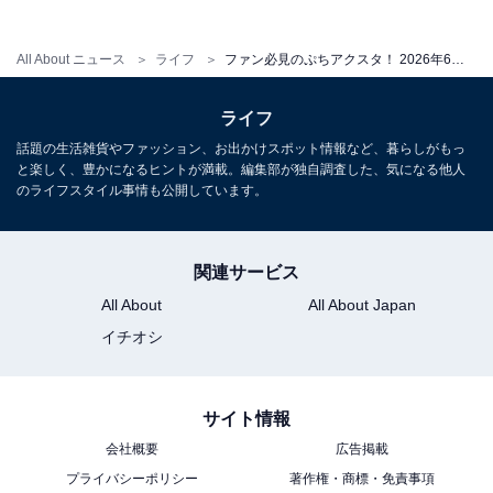
※掲載されている情報は記事公開時のものです。あらか
じめご了承ください
All About ニュース
ライフ
ファン必見のぷちアクスタ！ 2026年6月発売「名探偵コナン コナンがいっぱい ぷちアクリルスタンド」全7種が見逃せない【最新ガチャ情報】
ライフ
こちらもおすすめ
話題の生活雑貨やファッション、お出かけスポット情報など、暮らしがもっ
税込300円で実用的！ 2026年6月発売「ナルミ
と楽しく、豊かになるヒントが満載。編集部が独自調査した、気になる他人
ヤキャラクターズ スイングケース」全8種が見
のライフスタイル事情も公開しています。
逃せない【最新ガチャ情報】
関連サービス
All About
All About Japan
イチオシ
サイト情報
会社概要
広告掲載
プライバシーポリシー
著作権・商標・免責事項