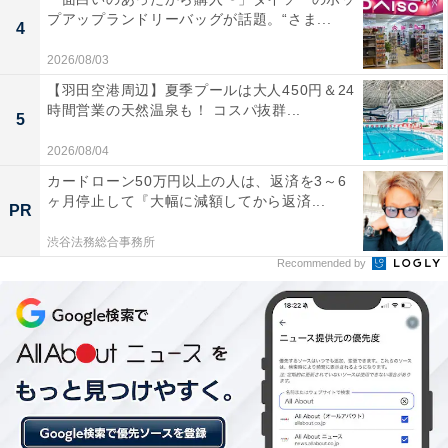
プアップランドリーバッグが話題。“さま...
4
詳細情報
2026/08/03
【羽田空港周辺】夏季プールは大人450円＆24
商品名
時間営業の天然温泉も！ コスパ抜群...
5
名探偵コナン コナンがいっぱい ぷちアクリルスタンド
2026/08/04
カードローン50万円以上の人は、返済を3～6
メーカー
ヶ月停止して『大幅に減額してから返済...
PR
ブシロード
渋谷法務総合事務所
Recommended by
発売日
2026年6月
価格
税込300円