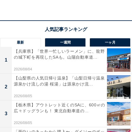
ちアクリルスタンドが登場です。サイズは約55mmと、
手軽にデスクや棚などに飾りやすいサイズ感が魅力。ラ
インナップには様々な姿の江戸川コナンがAからFまで6
種類も用意されているほか、工藤優作＆工藤有希子のペ
アも含まれたファン必見のアイテムとなっています。
最新
一週間
一ヶ月
【兵庫県】「世界一忙しいラーメン」に、龍野
の城下町を再現したSAも。山陽自動車道...
1
2026/08/04
【山梨県の人気日帰り温泉】「山梨日帰り温泉
源泉かけ流しの湯 桜湯」は源泉かけ流...
2
2026/08/05
【栃木県】アウトレット近くのSAに、600㎡の
広々ドッグランも！ 東北自動車道の...
3
2026/08/05
「面白いのあったから購入〜」ダイソーのポッ