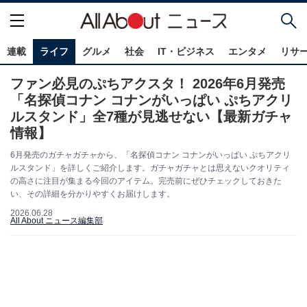
連載
ライフ
グルメ
社会
IT・ビジネス
エンタメ
リサ
ファン必見のぷちアクスタ！ 2026年6月発売
「名探偵コナン コナンがいっぱい ぷちアクリ
ルスタンド」全7種が見逃せない【最新ガチャ
情報】
6月発売のガチャガチャから、「名探偵コナン コナンがいっぱい ぷちアクリ
ルスタンド」を詳しくご紹介します。ガチャガチャとは思えないクオリティ
の高さに注目が集まる今回のアイテム。完売前にぜひチェックしておきた
い、その詳細を分かりやすくお届けします。
2026.06.28
All About ニュース編集部