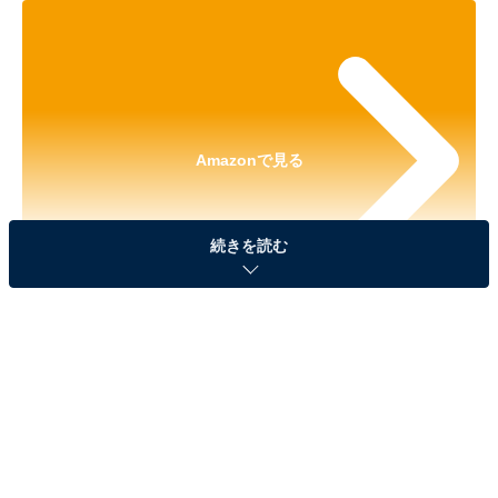
Amazonで見る
続きを読む
※本記事で紹介している商品の購入やサービスの利用により、売上の一部が
オールアバウトに還元されることがあります。
「名探偵コナン コナンがいっぱい ぷちアクリルス
タンド」が見逃せない！