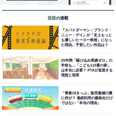
ラインアップ
全7種
注目の連載
・江戸川コナンA
・江戸川コナンB
『スパイダーマン：ブランド・
ニュー・デイ』が「史上もっと
・江戸川コナンC
も優しいヒーロー映画」になっ
・江戸川コナンD
た理由。予習したい作品は？
・江戸川コナンE
・江戸川コナンF
20年間「駆け込み実績ゼロ」の
・工藤優作＆工藤有希子
学校も…「こども110番の家」
は本当に必要？ PTAが直面する
理想と現実
「青春18きっぷ」販売激減の裏
に何が？ 連続利用の厳格化だけ
ではない「本当の理由」
Amazonで見る