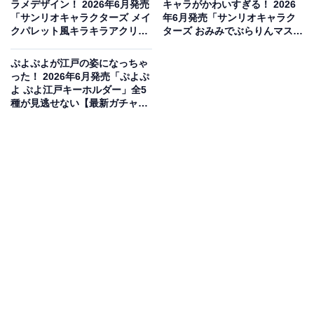
ラメデザイン！ 2026年6月発売
キャラがかわいすぎる！ 2026
「サンリオキャラクターズ メイ
年6月発売「サンリオキャラク
クパレット風キラキラアクリル
ターズ おみみでぶらりんマスコ
チャーム」全6種が見逃せない
ット みみハートコレクション」
【最新ガチャ情報】
全5種が見逃せない【最新ガチ
ぷよぷよが江戸の姿になっちゃ
ャ情報】
った！ 2026年6月発売「ぷよぷ
よ ぷよ江戸キーホルダー」全5
種が見逃せない【最新ガチャ情
報】
コナンが勢揃いしたファン必見のぷちアクスタ！
TVアニメ「名探偵コナン」より、コナンがいっぱいのぷ