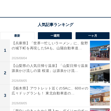
ディズニー＆ピクサーから、注目の『トイ・ストーリー
5』のキャラクターたちが便利なアイテムになってカプ
セルトイに登場です。本商品はもこもことした手触りの
良い生地と、あしらわれた丁寧な刺繍のデザインが大き
な魅力。さらに、ポーチとしてもポシェットとしても使
い分けることができる2WAY仕様になっています。日常
最新
一週間
一ヶ月
のちょっとしたお出かけや小物の収納に大活躍してくれ
【兵庫県】「世界一忙しいラーメン」に、龍野
の城下町を再現したSAも。山陽自動車道...
る、ファン必見の仕上がりです。
1
2026/08/04
【山梨県の人気日帰り温泉】「山梨日帰り温泉
源泉かけ流しの湯 桜湯」は源泉かけ流...
2
2026/08/05
【栃木県】アウトレット近くのSAに、600㎡の
広々ドッグランも！ 東北自動車道の...
3
2026/08/05
「面白いのあったから購入〜」ダイソーのポッ