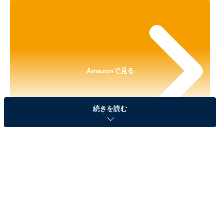
Amazonで見る
続きを読む
※本記事で紹介している商品の購入やサービスの利用により、売上の一部が
オールアバウトに還元されることがあります。
「トイ・ストーリー５ もふもふポーシェット」が
見逃せない！