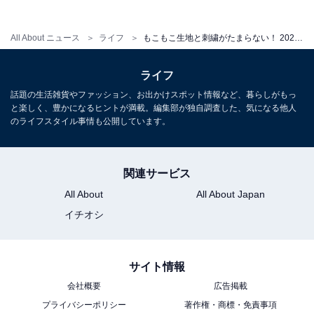
All About ニュース
ライフ
もこもこ生地と刺繍がたまらない！ 2026年6月発売「トイ・ストーリー５ もふもふポーシェット」全6種が見逃せない【最新ガチャ情報】
※掲載されている情報は記事公開時のものです。あらか
じめご了承ください
ライフ
話題の生活雑貨やファッション、お出かけスポット情報など、暮らしがもっ
と楽しく、豊かになるヒントが満載。編集部が独自調査した、気になる他人
こちらもおすすめ
のライフスタイル事情も公開しています。
メイクパレットをイメージしたラメデザイン！
2026年6月発売「サンリオキャラクターズ メイ
クパレット風キラキラアクリルチャーム」全6種
関連サービス
が見逃せない【最新ガチャ情報】
All About
All About Japan
イチオシ
サイト情報
会社概要
広告掲載
プライバシーポリシー
著作権・商標・免責事項