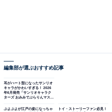
編集部が選ぶおすすめ記事
耳がハート型になったサンリオ
トイ・ストーリー５ もふもふポーシェット（画像出典：タカラトミーアー
キャラがかわいすぎる！ 2026
ツ）
年6月発売「サンリオキャラク
ターズ おみみでぶらりんマスコ
タカラトミーアーツから2026年6月に発売される「ト
ット みみハートコレクション」
イ・ストーリー５ もふもふポーシェット」（税込400
全5種が見逃せない【最新ガチ
ぷよぷよが江戸の姿になっちゃ
トイ・ストーリーファン必見！
円）。全6種のラインアップとなっています。
ャ情報】