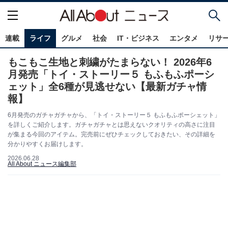
連載
ライフ
グルメ
社会
IT・ビジネス
エンタメ
リサ
もこもこ生地と刺繍がたまらない！ 2026年6
月発売「トイ・ストーリー５ もふもふポーシ
ェット」全6種が見逃せない【最新ガチャ情
報】
6月発売のガチャガチャから、「トイ・ストーリー５ もふもふポーシェット」
を詳しくご紹介します。ガチャガチャとは思えないクオリティの高さに注目
が集まる今回のアイテム。完売前にぜひチェックしておきたい、その詳細を
分かりやすくお届けします。
2026.06.28
All About ニュース編集部