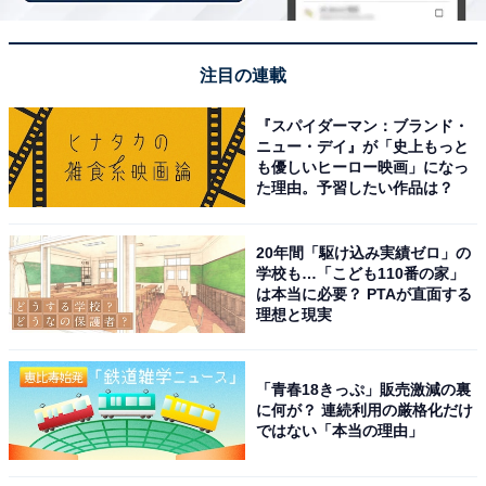
価格
税込400円
注目の連載
ラインアップ
『スパイダーマン：ブランド・
ニュー・デイ』が「史上もっと
全6種
も優しいヒーロー映画」になっ
「エイリアン」
た理由。予習したい作品は？
「ブルズアイ」
「ハム」
20年間「駆け込み実績ゼロ」の
「スマーティー・パンツ」
学校も…「こども110番の家」
は本当に必要？ PTAが直面する
「スナッピー」
理想と現実
「アトラス」
「青春18きっぷ」販売激減の裏
に何が？ 連続利用の厳格化だけ
ではない「本当の理由」