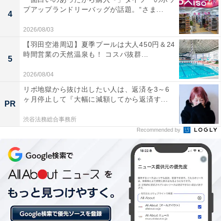
プアップランドリーバッグが話題。“さま...
4
2026/08/03
【羽田空港周辺】夏季プールは大人450円＆24
時間営業の天然温泉も！ コスパ抜群...
詳細情報
5
2026/08/04
商品名
リボ地獄から抜け出したい人は、返済を3～6
ヶ月停止して『大幅に減額してから返済す...
PR
トイ・ストーリー５ もふもふポーシェット
渋谷法務総合事務所
Recommended by
メーカー
タカラトミーアーツ
発売日
2026年6月