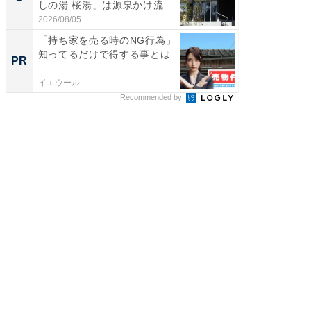
しの湯 桜湯」は源泉かけ流...
は和の
が...
2026/08/05
2026/08/0
「持ち家を売る時のNG行為」
「持ち家
知ってるだけで得する事とは
知って
PR
PR
イエウール
イエウー
Recommended by