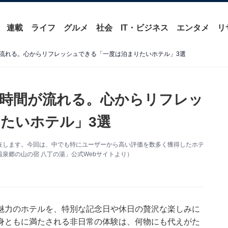
連載
ライフ
グルメ
社会
IT・ビジネス
エンタメ
リ
流れる。心からリフレッシュできる「一度は泊まりたいホテル」3選
時間が流れる。心からリフレッ
たいホテル」3選
在します。今回は、中でも特にユーザーから高い評価を数多く獲得したホテ
泉郷の山の宿 八丁の湯」公式Webサイトより）
魅力のホテルを、特別な記念日や休日の贅沢な楽しみに
身ともに満たされる非日常の体験は、何物にも代えがた