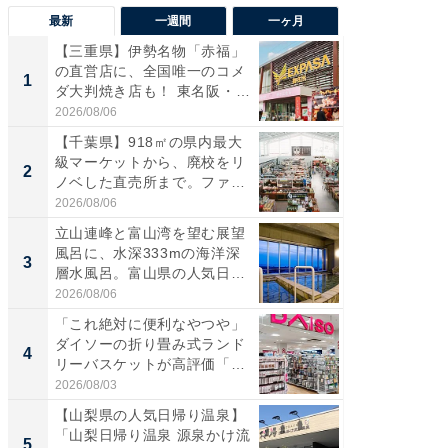
最新
一週間
一ヶ月
【三重県】伊勢名物「赤福」
【兵庫
の直営店に、全国唯一のコメ
ーメン
1
1
ダ大判焼き店も！ 東名阪・
再現した
伊...
道...
2026/08/06
2026/08/0
【千葉県】918㎡の県内最大
【三重
級マーケットから、廃校をリ
「鈴鹿天
2
2
ノベした直売所まで。ファ
は100
ー...
2026/08/06
2026/08/0
立山連峰と富山湾を望む展望
ステラ
風呂に、水深333mの海洋深
詰め放題
3
3
層水風呂。富山県の人気日
00円で「
帰...
2026/08/06
2026/08/0
「これ絶対に便利なやつや」
「ミニオ
ダイソーの折り畳み式ランド
ッグ！ 
4
4
リーバスケットが高評価「使
ど、夏限
わ...
2026/08/03
2026/08/0
【山梨県の人気日帰り温泉】
【埼玉
「山梨日帰り温泉 源泉かけ流
「行田天
5
5