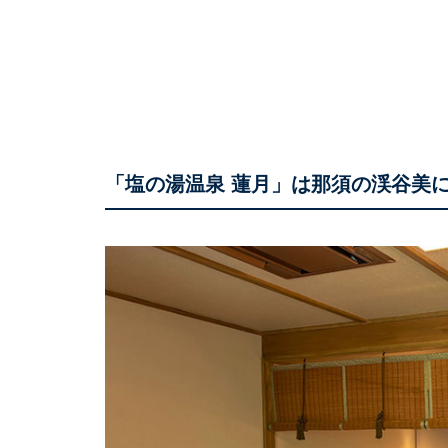
「塩の湯温泉 蓮月」は那須の渓谷美