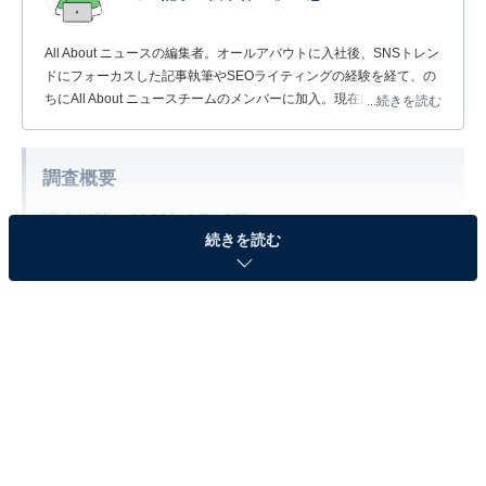
All About ニュースの編集者。オールアバウトに入社後、SNSトレン
ドにフォーカスした記事執筆やSEOライティングの経験を経て、の
ちにAll About ニュースチームのメンバーに加入。現在は旅行・カル
...続きを読む
チャー・エンタメなどを中心に企画編集を担当。東京都出身。居酒
屋巡りとスポーツ観戦が生きがい。
調査概要
調査期間：2026年6月18日
続きを読む
調査方法：インターネット調査
調査対象：全国20〜60代の女性291人
※本調査は全国291人を対象に実施したもので、結
果は回答者の意見を集計したものであり、全体の意
見を断定的に示すものではありません