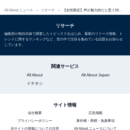
※記事内容は執筆時点のものです。最新の内容をご確認
All About ニュース
リサーチ
【女性限定】声が魅力的だと思う50代女性俳優ランキング！ 2位「松嶋菜々子」を抑えた1位は？
ください
リサーチ
次ページ
10位までのランキング結果を見る
編集部が独自目線で調査したトピックスをはじめ、最新のリリース情報、ト
レンドに関するランキングなど、世の中で注目を集めている話題をお知らせ
しています。
関連サービス
All About
All About Japan
イチオシ
サイト情報
会社概要
広告掲載
プライバシーポリシー
著作権・商標・免責事項
当サイトの情報についての注意
All About ニュースについて