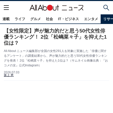
連載
ライフ
グルメ
社会
IT・ビジネス
エンタメ
リサ
【女性限定】声が魅力的だと思う50代女性俳
優ランキング！ 2位「松嶋菜々子」を抑えた1
位は？
All About ニュース編集部が全国の女性291人を対象に実施した「俳優に関す
るアンケート」の調査結果から、声が魅力的だと思う50代女性俳優ランキン
グを発表！ 2位「松嶋菜々子」を抑えた1位は？（サムネイル画像出典：『お
コメの女』公式Instagram）
2026.07.03
坂上 恵