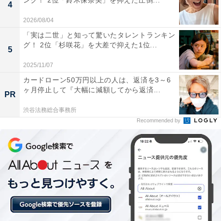
ング！ 2位「鈴木保奈美」を抑えた圧倒...
4
2026/08/04
「実は二世」と知って驚いたタレントランキン
グ！ 2位「杉咲花」を大差で抑えた1位...
5
2025/11/07
1位：天海祐希／71票
カードローン50万円以上の人は、返済を3～6
ヶ月停止して『大幅に減額してから返済...
PR
渋谷法務総合事務所
Recommended by