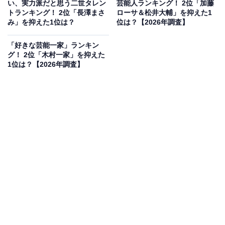
い、実力派だと思う二世タレン
芸能人ランキング！ 2位「加藤
トランキング！ 2位「長澤まさ
ローサ＆松井大輔」を抑えた1
み」を抑えた1位は？
位は？【2026年調査】
「好きな芸能一家」ランキン
グ！ 2位「木村一家」を抑えた
1位は？【2026年調査】
2位にランクインしたのは、数々の大ヒットドラマで主
演を務め、平成のテレビ界をけん引してきた松嶋菜々子
さんです。優しく気品あふれるトーンでありながら、芯
の強さを感じさせる落ち着いた語り口調が魅力的で、ナ
レーションやCM、ドラマのセリフでも多くの人の耳に
心地よく響いています。
回答者コメント
「歳を重ねても変わらず可愛い声をしているから」
（30代女性／東京都）