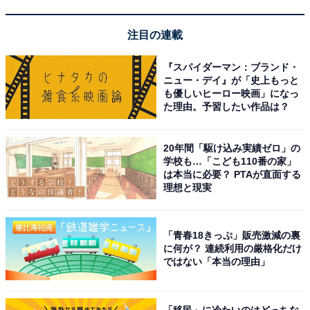
View this post on Instagram
注目の連載
『スパイダーマン：ブランド・
ニュー・デイ』が「史上もっと
も優しいヒーロー映画」になっ
た理由。予習したい作品は？
20年間「駆け込み実績ゼロ」の
学校も…「こども110番の家」
は本当に必要？ PTAが直面する
理想と現実
見事1位に輝いたのは、元宝塚歌劇団月組トップスター
としての経歴を持ち、圧倒的な存在感を放ち続ける天海
「青春18きっぷ」販売激減の裏
祐希さんです。舞台やドラマ、映画、アニメ映画の声優
に何が？ 連続利用の厳格化だけ
でも披露されている、豊かで張りのある美しい低音ボイ
ではない「本当の理由」
スは、凛とした格好良さと包容力に満ちており、多くの
支持を集めました。
「移民」に冷たいのはどっちな