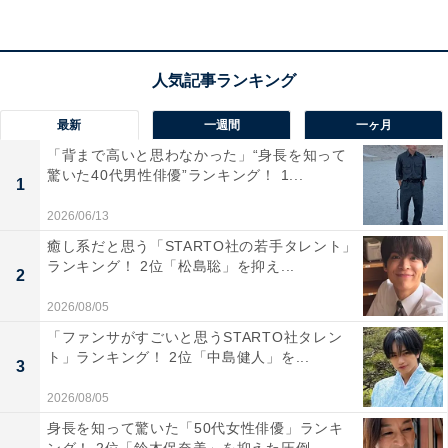
「若い頃とずっと変わらない、きれいであり、可愛
らしさもある声だからです」（40代女性／埼玉県）
最新
一週間
一ヶ月
「背まで高いと思わなかった」“身長を知って
驚いた40代男性俳優”ランキング！ 1...
「聞き取りやすくかつ華やかに聞こえる声だと思う
1
から」（30代女性／東京都）
2026/06/13
癒し系だと思う「STARTO社の若手タレント」
ランキング！ 2位「松島聡」を抑え...
2
2026/08/05
「ファンサがすごいと思うSTARTO社タレン
ト」ランキング！ 2位「中島健人」を...
3
2026/08/05
身長を知って驚いた「50代女性俳優」ランキ