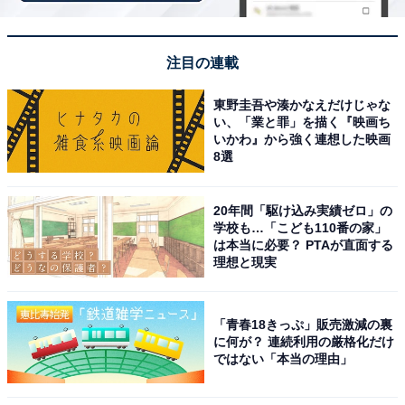
「はわい温泉 民宿鯉の湯」は源泉掛け流しの温泉
と絶品海鮮料理が魅力
注目の連載
東野圭吾や湊かなえだけじゃな
い、「業と罪」を描く『映画ち
いかわ』から強く連想した映画
8選
20年間「駆け込み実績ゼロ」の
学校も…「こども110番の家」
は本当に必要？ PTAが直面する
理想と現実
「青春18きっぷ」販売激減の裏
に何が？ 連続利用の厳格化だけ
ではない「本当の理由」
はわい温泉 民宿鯉の湯（画像：「はわい温泉 民宿鯉の湯」公式Webサイト
より）