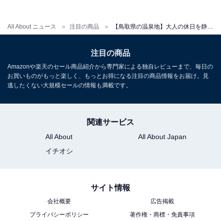
アクセス
All About ニュース
注目の商品
【鳥取県の温泉地】大人の休日を静かに彩る。満足度の高さで選ぶ「一度は泊まりたいホテル」3選【皆生温泉・はわい温泉・三朝温泉】
所在地：鳥取県東伯郡湯梨浜町はわい温泉35-2
注目の商品
交通手段：車：東からは鳥取道から山陰道か、中国道院
庄ICからR179北上／西からは中国道落合JCTから米子
Amazonや楽天のセール商品紹介から専門家による独自レビューまで、毎日の
お買いものがもっと楽しく、もっとお得になる注目の商品情報をお届け。見
道、R313を経てR179北上
逃したくない大規模セールの情報も満載です。
料金
関連サービス
大人1名（参考価格）：15,180円
All About
All About Japan
※料金は公式Webサイト参考価格
イチオシ
※プラン・部屋により価格は変動します
チェックイン・チェックアウト
サイト情報
チェックイン：15:00
会社概要
広告掲載
チェックアウト：10:00
プライバシーポリシー
著作権・商標・免責事項