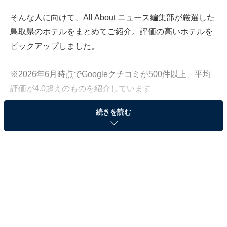
そんな人に向けて、All About ニュース編集部が厳選した
鳥取県のホテルをまとめてご紹介。評価の高いホテルを
ピックアップしました。
※2026年6月時点でGoogleクチコミが500件以上、平均
評価が4.0超えのものを紹介しています
続きを読む
この記事の執筆者：
All About ニュース お買
いもの部
Amazonのセール商品から売れ筋ランキングまで、毎日のお買いも
のがもっと楽しく、もっとお得になる情報をお届け。編集部員によ
る独自レビューなど、ここでしか手に入らない情報も満載です。
...続きを読む
※本記事で紹介している商品の購入やサービスの利用により、売上の一部が
オールアバウトに還元されることがあります。