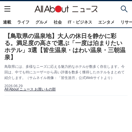
連載
ライフ
グルメ
社会
IT・ビジネス
エンタメ
リサ
【鳥取県の温泉地】大人の休日を静かに彩
る。満足度の高さで選ぶ「一度は泊まりたい
ホテル」3選【皆生温泉・はわい温泉・三朝温
泉】
鳥取県には、多様なニーズに応える魅力的なホテルが数多く存在します。今
回は、中でも特にユーザーから高い評価を数多く獲得したホテルをまとめて
紹介します。（サムネイル画像：「皆生游月」公式Webサイトより）
2026.06.29
All About ニュース お買いもの部