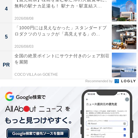
あわせて読みたい
無料の駅ナカ足湯も！ 駅ナカ・駅直結ス...
4
【皆生温泉の人気ホテル】「皆生游月」は全
2026/08/08
室オーシャンビューの露天風呂付き客室で過
ごす極上のリゾート
「1000円には見えなかった」スタンダードプ
ロダクツのリュックが「高見えする」の...
5
2026/08/03
全国の絶景ポイントにサウナ付きのシェア別荘
を展開
PR
COCO VILLA on GOETHE
Recommended by