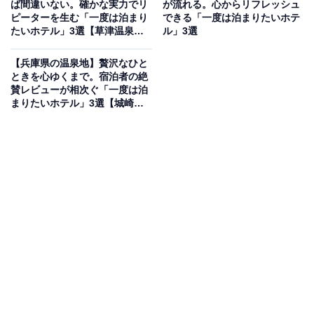
ば間違いない。確かな実力でリ
が流れる。心からリフレッシュ
皆生游月は、全室にテラスと源泉露天風呂を備えた旅館
ピーターを生む「一度は泊まり
できる「一度は泊まりたいホテ
です。最大の魅力は、日本海と空が一体となるインフィ
たいホテル」3選【草津温泉・
ル」3選
沢渡温泉・伊香保温泉】
ニティ天空露天風呂。ダイニングレストラン「漣」で
【兵庫県の温泉地】贅沢なひと
は、境港直送の魚介や鳥取和牛など、地産地消にこだわ
ときを心ゆくまで。宿泊者の絶
った創作和食を楽しめます。海を一望する贅沢なロケー
賛レビューが相次ぐ「一度は泊
まりたいホテル」3選【城崎温
ションで非日常のひとときを。
泉、香住温泉】
楽天トラベルでホテルを見る
アクセス