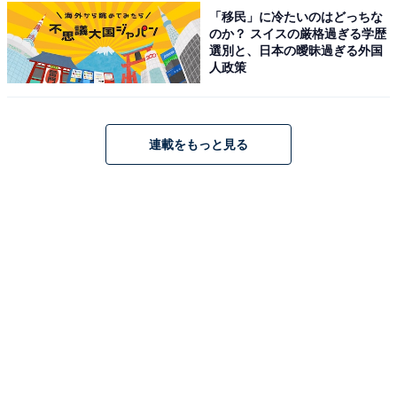
「移民」に冷たいのはどっちな
「はわい温泉 民宿鯉の湯」は、東郷湖畔沿いにある家族
のか？ スイスの厳格過ぎる学歴
選別と、日本の曖昧過ぎる外国
で経営する小さな民宿です。お風呂は加水・加温・塩素
人政策
消毒を一切行わない完全放流式（掛け流し）の温泉で、
男性用館内大浴場、女性用館内大浴場、露天風呂 男女入
れ替え制を完備。食事は、冬季かに満腹プランの松葉ガ
連載をもっと見る
ニや、鳥取県産天然ブランド岩牡蠣「夏輝（なつき）」
など新鮮な海鮮料理が自慢です。
楽天トラベルでホテルを見る