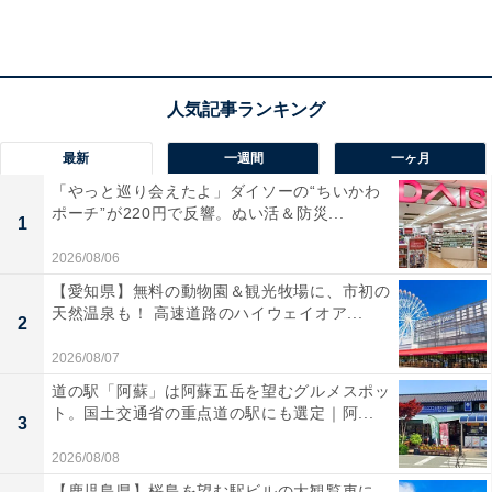
所在地：鳥取県米子市皆生温泉3-11-1
交通手段：JR米子駅よりタクシーまたはバスで約15分／
米子自動車道 米子ICより車で約10分／米子鬼太郎空港よ
りタクシーで約25分
最新
一週間
一ヶ月
料金
「やっと巡り会えたよ」ダイソーの“ちいかわ
ポーチ”が220円で反響。ぬい活＆防災...
1
大人1名（参考価格）：2万4200円
※料金は公式Webサイト参考価格
2026/08/06
※プラン・部屋により価格は変動します
【愛知県】無料の動物園＆観光牧場に、市初の
天然温泉も！ 高速道路のハイウェイオア...
2
チェックイン・チェックアウト
2026/08/07
チェックイン：15:00
道の駅「阿蘇」は阿蘇五岳を望むグルメスポッ
ト。国土交通省の重点道の駅にも選定｜阿...
チェックアウト：10:00
3
※プランにより時間が異なる可能性があります
2026/08/08
【鹿児島県】桜島を望む駅ビルの大観覧車に、