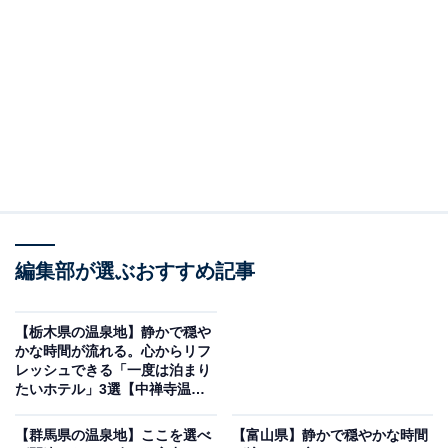
「皆生游月」は全室オーシャンビューの露天風呂
付き客室で過ごす極上のリゾート
編集部が選ぶおすすめ記事
【栃木県の温泉地】静かで穏や
かな時間が流れる。心からリフ
レッシュできる「一度は泊まり
たいホテル」3選【中禅寺温
泉、那須温泉、鬼怒川温泉】
皆生游月（画像：「皆生游月」公式Webサイトより）
【群馬県の温泉地】ここを選べ
【富山県】静かで穏やかな時間