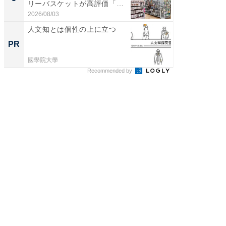
リーバスケットが高評価「使
は和の
わ...
が...
2026/08/03
2026/08/0
人文知とは個性の上に立つ
芸術は
となっ
PR
PR
國學院大學
國學院大
Recommended by