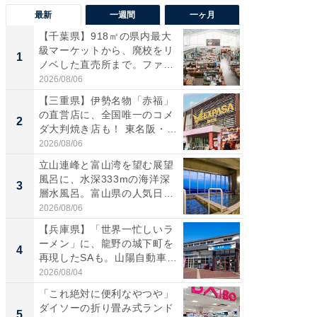
最新
一週間
一ヶ月
【千葉県】918㎡の県内最大
【兵庫
級マーケットから、廃校をリ
ーメン
1
1
ノベした直売所まで。ファ
再現した
ー...
道...
2026/08/06
2026/08/0
【三重県】伊勢名物「赤福」
【三重
の直営店に、全国唯一のコメ
「鈴鹿天
2
2
ダ大判焼き店も！ 東名阪・
は100
伊...
2026/08/06
2026/08/0
立山連峰と富山湾を望む展望
ステラ
風呂に、水深333mの海洋深
詰め放題
3
3
層水風呂。富山県の人気日
00円で「
帰...
2026/08/06
2026/08/0
【兵庫県】「世界一忙しいラ
「ミニオ
ーメン」に、龍野の城下町を
ッグ！ 
4
4
再現したSAも。山陽自動車
ど、夏限
道...
2026/08/04
2026/08/0
「これ絶対に便利なやつや」
【埼玉
ダイソーの折り畳み式ランド
「行田天
5
5