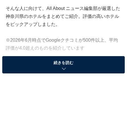
そんな人に向けて、All About ニュース編集部が厳選した
神奈川県のホテルをまとめてご紹介。評価の高いホテル
をピックアップしました。
※2026年6月時点でGoogleクチコミが500件以上、平均
評価が4.0超えのものを紹介しています
続きを読む
この記事の執筆者：
All About ニュース お買
いもの部
Amazonのセール商品から売れ筋ランキングまで、毎日のお買いも
のがもっと楽しく、もっとお得になる情報をお届け。編集部員によ
る独自レビューなど、ここでしか手に入らない情報も満載です。
...続きを読む
※本記事で紹介している商品の購入やサービスの利用により、売上の一部が
オールアバウトに還元されることがあります。