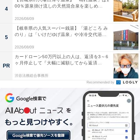
チェックアウト：12:00
00％源泉掛け流しの天然混合泉を楽しめ...
4
※プランにより時間が異なる可能性があります
2026/08/09
あわせて読みたい
【岐阜県の人気スーパー銭湯】「湯どころ み
【神奈川県の人気ホテル】「箱根小涌園 天
のり」は「いけだゆげ温泉」や冷冷交代浴...
5
悠」は全客室に温泉露天風呂を備えた五感が
喜ぶ宿
2026/08/09
カードローン50万円以上の人は、返済を3～6
ヶ月停止して『大幅に減額してから返済...
PR
渋谷法務総合事務所
Recommended by