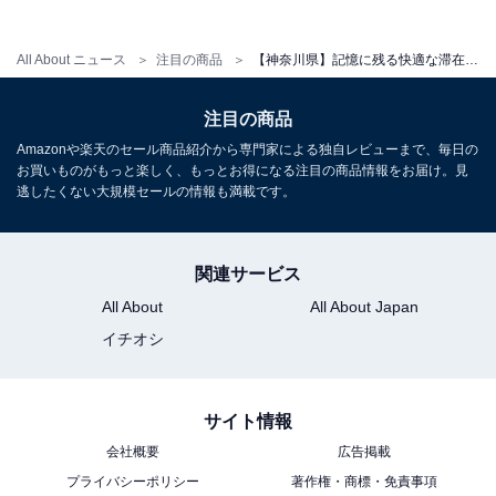
楽天トラベルでホテルを見る
All About ニュース
注目の商品
【神奈川県】記憶に残る快適な滞在。素晴らしい評判も納得の「一度は泊まりたいホテル」3選
注目の商品
Amazonや楽天のセール商品紹介から専門家による独自レビューまで、毎日の
お買いものがもっと楽しく、もっとお得になる注目の商品情報をお届け。見
逃したくない大規模セールの情報も満載です。
アクセス
所在地：神奈川県中郡大磯町国府本郷546
関連サービス
交通手段：JR東海道本線大磯駅からバスで約13分／タク
All About
All About Japan
シーで約9分／西湘バイパス大磯ICから約1分
イチオシ
料金
サイト情報
大人1名（参考価格）：2万3212円
会社概要
広告掲載
※料金は公式Webサイト参考価格
プライバシーポリシー
著作権・商標・免責事項