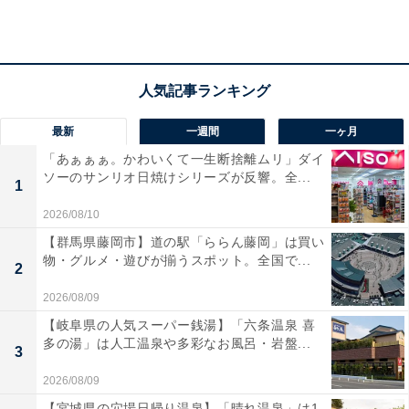
アクセス
所在地：神奈川県足柄下郡箱根町二ノ平1297
交通手段：箱根湯本駅から路線バスで約20分「天悠」下
車、徒歩すぐ／箱根登山鉄道「強羅」からシャトルバス
最新
一週間
一ヶ月
あり／東名高速道路 御殿場ICから約40分／東名高速道路
「あぁぁぁ。かわいくて一生断捨離ムリ」ダイ
厚木ICから約60分
ソーのサンリオ日焼けシリーズが反響。全...
1
料金
2026/08/10
【群馬県藤岡市】道の駅「ららん藤岡」は買い
大人1名（参考価格）：3万6300円
物・グルメ・遊びが揃うスポット。全国で...
2
※料金は公式Webサイト参考価格
2026/08/09
※プラン・部屋により価格は変動します
【岐阜県の人気スーパー銭湯】「六条温泉 喜
多の湯」は人工温泉や多彩なお風呂・岩盤...
チェックイン・チェックアウト
3
2026/08/09
チェックイン：15:00
【宮城県の穴場日帰り温泉】「晴れ温泉」は1