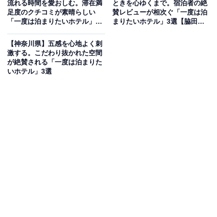
流れる時間を愛おしむ。滞在満
ときを心ゆくまで。宿泊者の絶
「箱根小涌園 天悠」は、すべての客室に温泉露天風呂を
足度のクチコミが素晴らしい
賛レビューが相次ぐ「一度は泊
完備し、プライベートな空間で箱根の自然を満粋できる
「一度は泊まりたいホテル」3
まりたいホテル」3選【脇田温
選【いわき湯本温泉・母畑温
泉、筑後川温泉、二日市温泉】
宿です。高台から空に浮いているような感覚を味わえる
泉・飯坂温泉】
【神奈川県】五感を心地よく刺
大浴場「浮雲の湯」や、滝の音に癒される「車沢の湯」
激する。こだわり抜かれた空間
など、多彩な湯殿で温泉を堪能できます。食事は五感で
が絶賛される「一度は泊まりた
いホテル」3選
楽しむビュッフェや和洋創作料理が評判です。
楽天トラベルでホテルを見る