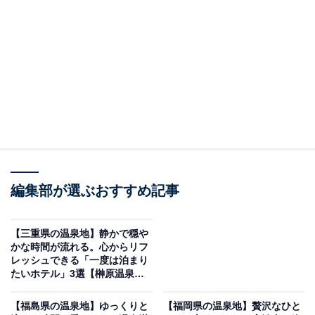
「箱根小涌園 天悠」は全客室に温泉露天風呂を備
えた五感が喜ぶ宿
編集部が選ぶおすすめ記事
【三重県の温泉地】静かで穏や
かな時間が流れる。心からリフ
レッシュできる「一度は泊まり
たいホテル」3選【榊原温泉・
鳥羽温泉郷】
箱根小涌園 天悠（画像：「箱根小涌園 天悠」公式Webサイトより）
【福島県の温泉地】ゆっくりと
【福岡県の温泉地】贅沢なひと