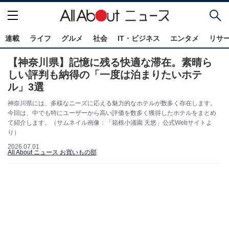
連載
ライフ
グルメ
社会
IT・ビジネス
エンタメ
リサ
【神奈川県】記憶に残る快適な滞在。素晴ら
しい評判も納得の「一度は泊まりたいホテ
ル」3選
神奈川県には、多様なニーズに応える魅力的なホテルが数多く存在します。
今回は、中でも特にユーザーから高い評価を数多く獲得したホテルをまとめ
て紹介します。（サムネイル画像：「箱根小涌園 天悠」公式Webサイトよ
り）
2026.07.01
All About ニュース お買いもの部