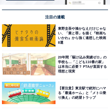
注目の連載
「大磯プリンスホテル」は絶景インフィニティプ
ールとスパが魅力
東野圭吾や湊かなえだけじゃな
い、「業と罪」を描く『映画ち
いかわ』から強く連想した映画
8選
20年間「駆け込み実績ゼロ」の
学校も…「こども110番の家」
は本当に必要？ PTAが直面する
理想と現実
【要注意】東京駅で絶対にハマ
る「最遠ホーム」と「メトロ乗
り換え」の絶望トラップ