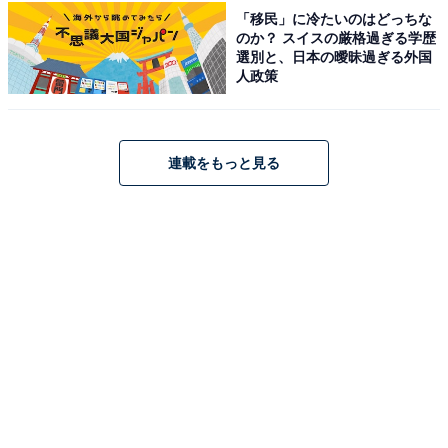
「移民」に冷たいのはどっちな
のか？ スイスの厳格過ぎる学歴
大磯プリンスホテル（画像：「大磯プリンスホテル」公式Webサイトよ
選別と、日本の曖昧過ぎる外国
り）
人政策
「大磯プリンスホテル」は、湘南の海を一望する絶好の
ロケーションに位置するリゾートホテルです。最大の注
目は、海と空が一体化するような「THERMAL SPA
連載をもっと見る
S.WAVE」。冬でも温水で楽しめる屋外インフィニティ
プールや多彩なサウナを備え、日常を忘れる圧倒的な開
放感を味わえます。客室はオーシャンビューを中心に構
成され、食事は地元の旬を活かした「S.DINING」や「中
国料理 滄」で堪能可能。夏には「大磯ロングビーチ」も
隣接し、アクティブかつ優雅な休日を過ごせます。