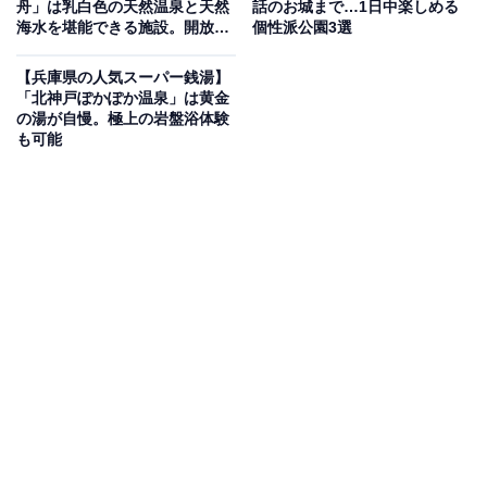
舟」は乳白色の天然温泉と天然
話のお城まで…1日中楽しめる
と大自然が魅力の施設
海水を堪能できる施設。開放的
個性派公園3選
な露天風呂でリラックス
高野山麓の山奥にひっそりと佇む温泉宿です。地下1,300
【兵庫県の人気スーパー銭湯】
「北神戸ぽかぽか温泉」は黄金
メートルから湧き出る温泉を源泉100％で使用してお
の湯が自慢。極上の岩盤浴体験
り、適度なぬめりがあるpH値8.7の泉質は肌がツルツル
も可能
になる「美人の湯」として定評があります。本館大浴場
には「温もりが際だつ大理石風呂」や「ヒノキが香り立
つお風呂」のほか、「露天風呂」を完備。地元の季節の
農産物が主役の料理を楽しめるお食事処も併設していま
す。サウナはありません。
楽天トラベルで和歌山県の施設を見る