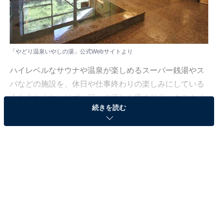
「やどり温泉いやしの湯」公式Webサイトより
ハイレベルなサウナや温泉が楽しめるスーパー銭湯やス
パなどの施設を、休日や仕事終わりの楽しみにしている
人も少なくないはず。日々の疲れを癒すリラックスタイ
続きを読む
ムは、何物にも代えがたい時間ですよね。しかし、近年
では高い人気をほこる施設も多く、どこに行けばよいか
迷ってしまう……そんな思いを抱えている人もいるので
はないでしょうか。
そんな人に向けて、All About ニュース編集部が厳選し
た、人気かつ評価の高いサウナやスーパー銭湯の施設を
紹介します。今回紹介するのは、和歌山県で人気の施設