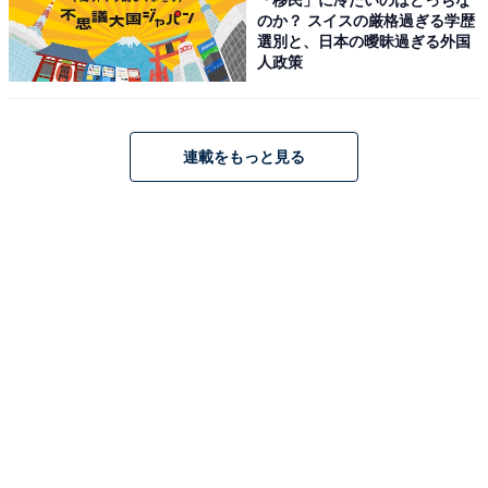
アクセス
のか？ スイスの厳格過ぎる学歴
選別と、日本の曖昧過ぎる外国
所在地：和歌山県橋本市北宿5
人政策
アクセス：京奈和自動車道「橋本IC」より車で約30分
（和歌山県橋本市の中心部から車で約30分）。国道371
号線（通称「玉川林道」）は道幅が狭く急カーブが続く
連載をもっと見る
道となっています。ご宿泊の場合は2名様から条件によ
り無料送迎（要予約）もあります。
料金
※浴場内にシャンプー、リンスが設置されています。ロ
ゴ入りタオル（150円）の販売、バスタオル＆フェイス
タオル貸出（250円）などもあります。
平日：大人（中学生以上） 750円、小人（3歳～小学生）
380円
土・日・祝：大人（中学生以上） 800円、小人（3歳～小