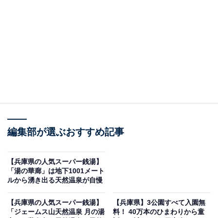
「やどり温泉いやしの湯」です。
※2026年6月時点で、Googleクチコミが500件以上、平
均評価が4.0超えの銭湯を紹介しています
＞アクセスと料金をチェックする
この記事の執筆者：
All About ニュース編集
部
編集部が選ぶおすすめ記事
「All About ニュース」は、ネットの話題から世の中の動きまで、暮
らしの中にあふれる「なぜ？」「どうして？」を分かりやすく伝え
るAll About発のニュースメディアです。お金や仕事、恋愛、ITに関
...続きを読む
【兵庫県の人気スーパー銭湯】
する疑問に対して専門家が分かりやすく回答するほか、エンタメ情
「湯の華廊」は地下1001メート
報やSNSで話題のトピックスを紹介しています。
ルから湧き出る天然温泉が自慢
※本記事で紹介している商品の購入やサービスの利用により、売上の一部が
オールアバウトに還元されることがあります。
【兵庫県の人気スーパー銭湯】
【兵庫県】3公園すべて入園無
「やどり温泉いやしの湯」は山奥に佇む美人の湯
「ジェームス山天然温泉 月の湯
料！ 40万本のひまわりから童