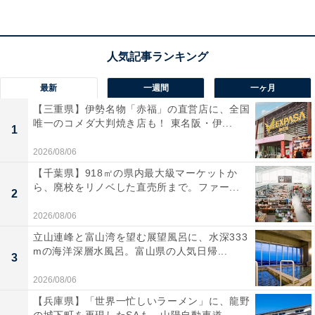
最新
一週間
一ヶ月
【三重県】伊勢名物「赤福」の直営店に、全国
唯一のコメダ大判焼き店も！ 東名阪・伊...
1
2026/08/06
【千葉県】918㎡の県内最大級マーケットか
ら、廃校をリノベした直売所まで。ファー...
2
2026/08/06
立山連峰と富山湾を望む展望風呂に、水深333
mの海洋深層水風呂。富山県の人気日帰...
3
「やどり温泉いやしの湯」の口コミは？
2026/08/06
【兵庫県】「世界一忙しいラーメン」に、龍野
「やどり温泉いやしの湯」には以下のような口コミが寄