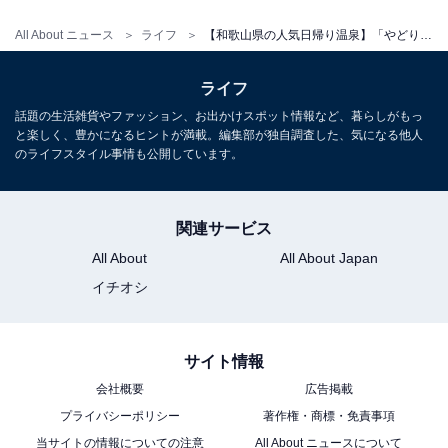
学生） 400円 ※年末、GW、お盆等の特別日も含む
All About ニュース
ライフ
【和歌山県の人気日帰り温泉】「やどり温泉いやしの湯」は山奥に佇む美人の湯と大自然が魅力の施設
営業時間
ライフ
平日：11:00～21:00（最終受付20:00）
話題の生活雑貨やファッション、お出かけスポット情報など、暮らしがもっ
土・日・祝：11:00～21:00（最終受付20:00）
と楽しく、豊かになるヒントが満載。編集部が独自調査した、気になる他人
※営業日：金曜日～月曜日・祝日（GW・夏季は特別営
のライフスタイル事情も公開しています。
業）
宿泊可否
関連サービス
All About
All About Japan
宿泊：可（温泉付きコテージの宿泊棟が用意されてお
イチオシ
り、個室温泉で加温した温泉をかけ流しにてゆっくりと
堪能できます）
※掲載されている情報は記事公開時のものです。あらか
サイト情報
じめご了承ください。また、記事中のボタンから宿泊プ
会社概要
広告掲載
ランを予約すると、売上の一部がオールアバウトに還元
プライバシーポリシー
著作権・商標・免責事項
されることがあります。
当サイトの情報についての注意
All About ニュースについて