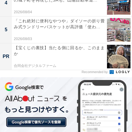
の城下町を再現したSAも。山陽自動車道...
せられています。
4
2026/08/04
山深い大自然の中にひっそりと佇んでおり、眼下を
「これ絶対に便利なやつや」ダイソーの折り畳
み式ランドリーバスケットが高評価「使わ...
流れる清流のせせらぎや爽やかな風、夜には満天の
5
星空が広がる静寂な空間で心から癒されます。
2026/08/03
【宝くじの裏技】当たる側に回るか、このまま
か
PR
適度なぬめりがあるお湯はとても柔らかく、入浴後
合同会社デジタルファーム
にはお肌がツルツルになる抜群の泉質で、体の芯か
Recommended by
らポカポカと温まり新陳代謝が高まるのを実感でき
ます。
都会の人混みや日々の喧騒から完全に離れて、素晴
らしいお湯の鮮度にこだわった極上の天然温泉に浸
かりながら贅沢なリラックスタイムを過ごせます。