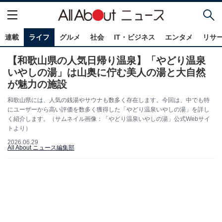
連載
ライフ
グルメ
社会
IT・ビジネス
エンタメ
リサ
【和歌山県の人気日帰り温泉】「やどり温泉
いやしの湯」は山奥に佇む美人の湯と大自然
が魅力の施設
和歌山県には、人気の銭湯やサウナも数多く存在します。今回は、中でも特
にユーザーから高い評価を数多く獲得した「やどり温泉いやしの湯」を詳し
く紹介します。（サムネイル画像：「やどり温泉いやしの湯」公式Webサイ
トより）
2026.06.29
All About ニュース編集部