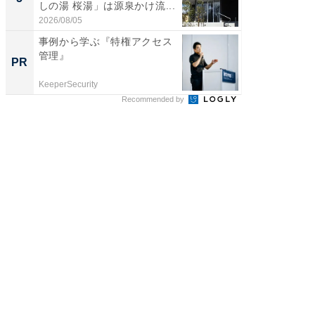
しの湯 桜湯」は源泉かけ流...
賀ゆめ
お...
2026/08/05
2026/08/0
事例から学ぶ『特権アクセス
モノが
管理』
た里歩
PR
PR
の」は
KeeperSecurity
UR都市機
Recommended by