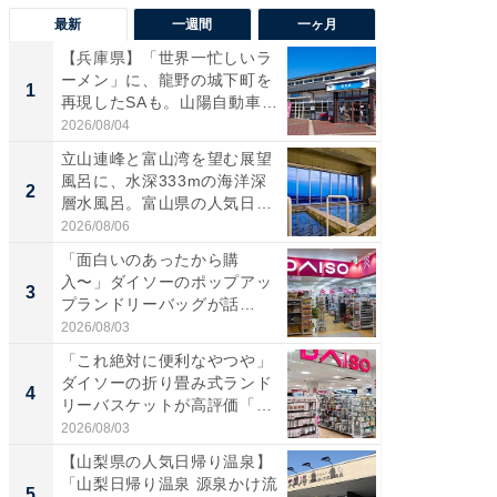
最新
一週間
一ヶ月
【兵庫県】「世界一忙しいラ
【兵庫
ーメン」に、龍野の城下町を
ーメン
1
1
再現したSAも。山陽自動車
再現した
道...
道...
2026/08/04
2026/08/0
立山連峰と富山湾を望む展望
【三重
風呂に、水深333mの海洋深
「鈴鹿天
2
2
層水風呂。富山県の人気日
は100
帰...
2026/08/06
2026/08/0
「面白いのあったから購
「ミニオ
入〜」ダイソーのポップアッ
ッグ！ 
3
3
プランドリーバッグが話
ど、夏限
題。“さま...
2026/08/03
2026/08/0
「これ絶対に便利なやつや」
【埼玉
ダイソーの折り畳み式ランド
「行田天
4
4
リーバスケットが高評価「使
は和の
わ...
が...
2026/08/03
2026/08/0
【山梨県の人気日帰り温泉】
【石川
「山梨日帰り温泉 源泉かけ流
湯】「天
5
5