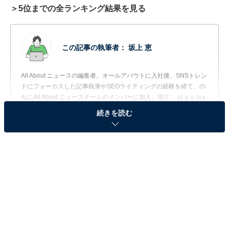
＞5位までの全ランキング結果を見る
この記事の執筆者：
坂上 恵
All About ニュースの編集者。オールアバウトに入社後、SNSトレン
ドにフォーカスした記事執筆やSEOライティングの経験を経て、の
ちにAll About ニュースチームのメンバーに加入。現在は旅行・カル
...続きを読む
チャー・エンタメなどを中心に企画編集を担当。東京都出身。居酒
続きを読む
屋巡りとスポーツ観戦が生きがい。
調査概要
調査期間：2026年5月25日〜6月18日
調査方法：インターネット調査
調査対象：全国30代の男女232人
※本調査は全国232人を対象に実施したもので、結
果は回答者の意見を集計したものであり、全体の意