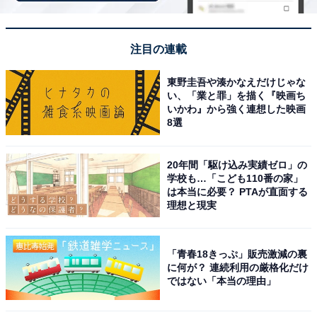
注目の連載
東野圭吾や湊かなえだけじゃな
View this post on Instagram
い、「業と罪」を描く『映画ち
いかわ』から強く連想した映画
8選
20年間「駆け込み実績ゼロ」の
学校も…「こども110番の家」
は本当に必要？ PTAが直面する
理想と現実
「青春18きっぷ」販売激減の裏
に何が？ 連続利用の厳格化だけ
見事1位に輝いたのは、NEWSの増田貴久さんです。圧
ではない「本当の理由」
倒的な声量と包み込むような温かい美声、優しくも力強
い卓越したボーカル力でグループの音楽シーンを長年け