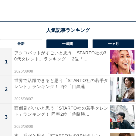
「しっかり歌唱力があり、アイドルとは思えないか
らです」（30代女性／北海道）
最新
一週間
一ヶ月
「声質もよく安定しているイメージだからです」
アクロバットがすごいと思う「STARTO社の3
（30代女性／高知県）
0代タレント」ランキング！ 2位「...
1
2026/08/08
世界で活躍できると思う「STARTO社の若手タ
「音程を外しているところをあまりみない。歌い方
レント」ランキング！ 2位「目黒蓮...
2
にクセがなく、声がいい」（30代女性／宮城県）
2026/08/07
面倒見がいいと思う「STARTO社の若手タレン
ト」ランキング！ 同率2位「佐藤勝...
3
2026/08/08
癒し系だと思う「STARTO社の30代タレン