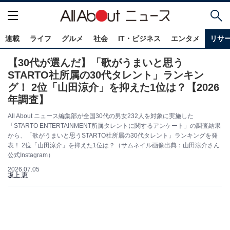
連載
ライフ
グルメ
社会
IT・ビジネス
エンタメ
リサ
【30代が選んだ】「歌がうまいと思う
STARTO社所属の30代タレント」ランキン
グ！ 2位「山田涼介」を抑えた1位は？【2026
年調査】
All About ニュース編集部が全国30代の男女232人を対象に実施した
「STARTO ENTERTAINMENT所属タレントに関するアンケート」の調査結果
から、「歌がうまいと思うSTARTO社所属の30代タレント」ランキングを発
表！ 2位「山田涼介」を抑えた1位は？（サムネイル画像出典：山田涼介さん
公式Instagram）
2026.07.05
坂上 恵