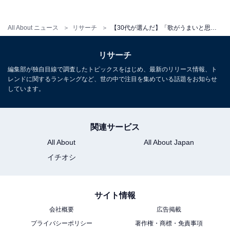
「NEWSの時は歌い方が独特なので分からなかった
けれど、他のアーティストのカヴァーをしていた時
All About ニュース
リサーチ
【30代が選んだ】「歌がうまいと思うSTARTO社所属の30代タレント」ランキング！ 2位「山田涼介」を抑えた1位は？【2026年調査】
に、本当に歌上手いんだって実感しました」（30代
女性／栃木県）
リサーチ
編集部が独自目線で調査したトピックスをはじめ、最新のリリース情報、ト
レンドに関するランキングなど、世の中で注目を集めている話題をお知らせ
しています。
※回答者からのコメントは原文ママです
※記事内容は執筆時点のものです。最新の内容をご確認
関連サービス
ください
All About
All About Japan
イチオシ
次ページ
5位までのランキング結果を見る
サイト情報
会社概要
広告掲載
プライバシーポリシー
著作権・商標・免責事項