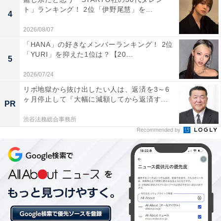
ト」ランキング！ 2位「伊野尾慧」を...
4
2026/08/07
「HANA」の好きなメンバーランキング！ 2位
「YURI」を抑えた1位は？【20...
5
2026/07/24
リボ地獄から抜け出したい人は、返済を3～6
ヶ月停止して『大幅に減額してから返済す...
PR
渋谷法務総合事務所
1位：増田貴久（NEWS）／110票
Recommended by