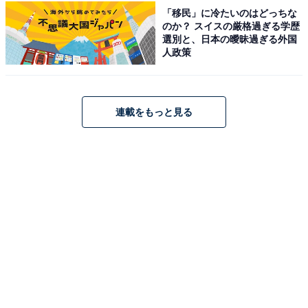
「移民」に冷たいのはどっちな
ん引しています。楽曲ごとに多彩な表情を見せる表現力
のか？ スイスの厳格過ぎる学歴
の高さと安定感抜群のライブパフォーマンスが、他を大
選別と、日本の曖昧過ぎる外国
人政策
きく引き離す圧倒的な支持を獲得しました。
回答者コメント
連載をもっと見る
「テゴマスの印象が強いですが、ハモリとかが上手
いと歌が上手いのかなと思う」（30代女性／千葉
県）
「聞いていてうっとりするくらい歌が上手いと感じ
たので選びました」（30代その他／茨城県）