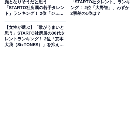
顔となりそうだと思う
「STARTO社タレント」ランキ
「STARTO社所属の若手タレン
ング！ 2位「大野智」、わずか
ト」ランキング！ 2位「ジェシ
2票差の1位は？
ー」を抑えた1位は？【2026年
調査】
【女性が選ぶ】「歌がうまいと
思う」STARTO社所属の30代タ
レントランキング！ 2位「京本
大我（SixTONES）」を抑えた
1位は？【2026年調査】
2位にランクインしたのは、Hey! Say! JUMPの山田涼介
さんです。華やかなルックスに加え、甘く透き通るよう
な美しい歌声で多くのファンを魅了し続けています。グ
ループ楽曲だけでなくソロでの楽曲披露でも発揮される
ブレないピッチと、情感豊かにメロディを紡ぐ高い歌唱
スキルが、30代の回答者からも高く評価されています。
回答者コメント