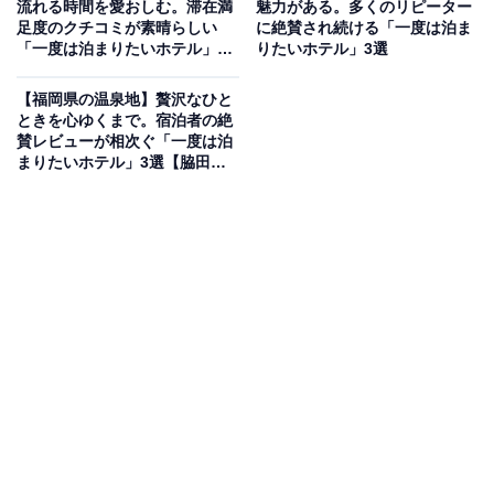
流れる時間を愛おしむ。滞在満
魅力がある。多くのリピーター
福岡県・原鶴温泉の「ビューホテル平成」は、小高い山
足度のクチコミが素晴らしい
に絶賛され続ける「一度は泊ま
「一度は泊まりたいホテル」3
りたいホテル」3選
の上から筑後平野と筑後川を一望できる絶景の宿です。
選【いわき湯本温泉・母畑温
全ての客室から時間と共に移り変わる美しい景色を堪能
泉・飯坂温泉】
【福岡県の温泉地】贅沢なひと
でき、温泉露天風呂付きなど全8タイプの部屋から旅の
ときを心ゆくまで。宿泊者の絶
賛レビューが相次ぐ「一度は泊
スタイルに合わせて選択可能。加水なしの掛け流しで提
まりたいホテル」3選【脇田温
供される「W美肌の湯」を、眺望抜群の露天風呂で贅沢
泉、筑後川温泉、二日市温泉】
に楽しめます。旬の食材を活かした会席料理は、お部屋
食や個室ダイニングなど好みの会場で味わえるのも魅力
です。
楽天トラベルでホテルを見る