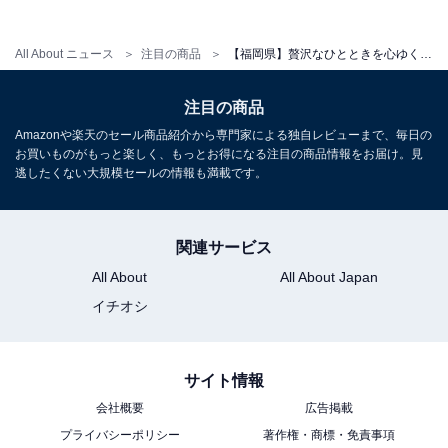
All About ニュース
注目の商品
【福岡県】贅沢なひとときを心ゆくまで。宿泊者の絶賛レビューが相次ぐ「一度は泊まりたいホテル」3選
アクセス
注目の商品
Amazonや楽天のセール商品紹介から専門家による独自レビューまで、毎日の
所在地：福岡県朝倉市杷木久喜宮1840
お買いものがもっと楽しく、もっとお得になる注目の商品情報をお届け。見
交通手段：JR筑後吉井駅より車で10分／西鉄高速バス日
逃したくない大規模セールの情報も満載です。
田行き杷木バス停より車で5分（送迎あり・要連絡）
関連サービス
料金
All About
All About Japan
大人1名（参考価格）：1万3200円
イチオシ
※料金は公式Webサイト参考価格
※プラン・部屋により価格は変動します
サイト情報
チェックイン・チェックアウト
会社概要
広告掲載
プライバシーポリシー
著作権・商標・免責事項
チェックイン：15:00