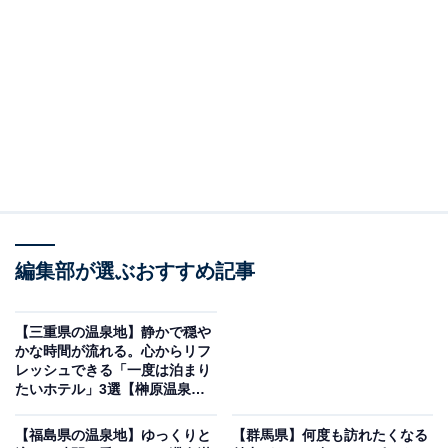
「原鶴温泉 ビューホテル平成」は眺望抜群の露天
風呂でW美肌の湯を楽しめる
編集部が選ぶおすすめ記事
【三重県の温泉地】静かで穏や
かな時間が流れる。心からリフ
レッシュできる「一度は泊まり
たいホテル」3選【榊原温泉・
鳥羽温泉郷】
原鶴温泉 ビューホテル平成（画像：「原鶴温泉 ビューホテル平成」公式
Webサイトより）
【福島県の温泉地】ゆっくりと
【群馬県】何度も訪れたくなる