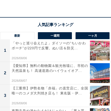
アクセス
所在地：福岡県朝倉市杷木志波203-1
最新
一週間
一ヶ月
交通手段：大分自動車道朝倉ICから車で約15分
「やっと巡り会えたよ」ダイソーの“ちいかわ
ポーチ”が220円で反響。ぬい活＆防災...
1
料金
2026/08/06
大人1名：1万1000円
【愛知県】無料の動物園＆観光牧場に、市初の
※料金は公式Webサイト参考価格
天然温泉も！ 高速道路のハイウェイオア...
2
※プラン・部屋により価格は変動します
2026/08/07
チェックイン・チェックアウト
【三重県】伊勢名物「赤福」の直営店に、全国
唯一のコメダ大判焼き店も！ 東名阪・伊...
3
チェックイン：15:00から
2026/08/06
チェックアウト：10:00まで
東野圭吾や湊かなえだけじゃない、「業と罪」