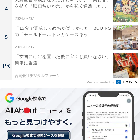
※プランにより時間が異なる可能性があります
を描く『映画ちいかわ』から強く連想した...
4
あわせて読みたい
2026/08/07
【福岡県の人気ホテル】「原鶴温泉 ビューホ
「15分で完成してめちゃ楽しかった」3COINS
テル平成」は筑後平野と筑後川を一望できる
の「モールドールトレカケースキッ...
5
絶景の宿
2026/08/05
「玄関に〇〇を置いた後に宝くじ買いなさい」
簡単に当選
PR
合同会社デジタルファーム
Recommended by