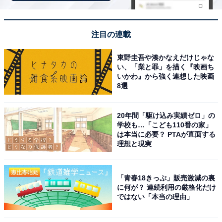
「原鶴温泉 ほどあいの宿 六峰舘」は「W美肌の
注目の連載
湯」を心ゆくまで堪能できる宿
東野圭吾や湊かなえだけじゃな
い、「業と罪」を描く『映画ち
いかわ』から強く連想した映画
8選
20年間「駆け込み実績ゼロ」の
学校も…「こども110番の家」
は本当に必要？ PTAが直面する
理想と現実
「青春18きっぷ」販売激減の裏
に何が？ 連続利用の厳格化だけ
ではない「本当の理由」