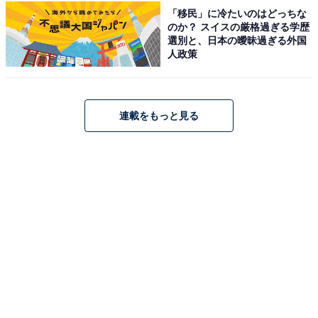
原鶴温泉 ほどあいの宿 六峰舘（画像：「原鶴温泉 ほどあいの宿 六峰舘」公
「移民」に冷たいのはどっちな
式Webサイトより）
のか？ スイスの厳格過ぎる学歴
選別と、日本の曖昧過ぎる外国
「原鶴温泉 ほどあいの宿 六峰舘」は、筑後川のほとりに
人政策
位置する温泉宿です。名物は、硫黄泉と硫化水素の2つ
の泉質を併せ持つ「W美肌の湯」。4Fの「展望庭園露天
風呂」や「御影露天風呂」、1Fの「竹炭風呂」や「檜風
連載をもっと見る
呂」など、多彩な湯船で贅沢なひとときを過ごせます。
食事は、朝倉の旬を美味しい状態で味わう会席など、高
質な「食」を提供。全客室から筑後川と田園風景の眺め
を楽しめます。
楽天トラベルでホテルを見る