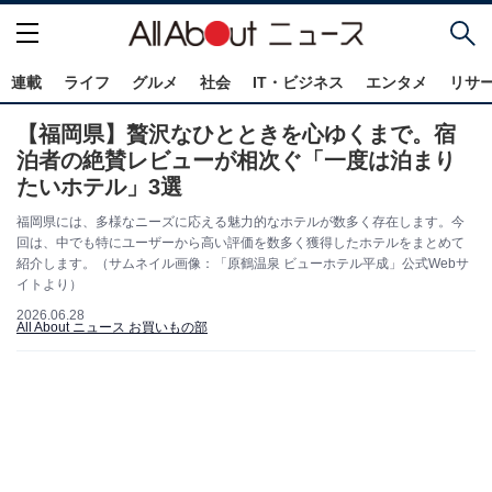
連載
ライフ
グルメ
社会
IT・ビジネス
エンタメ
リサ
【福岡県】贅沢なひとときを心ゆくまで。宿
泊者の絶賛レビューが相次ぐ「一度は泊まり
たいホテル」3選
福岡県には、多様なニーズに応える魅力的なホテルが数多く存在します。今
回は、中でも特にユーザーから高い評価を数多く獲得したホテルをまとめて
紹介します。（サムネイル画像：「原鶴温泉 ビューホテル平成」公式Webサ
イトより）
2026.06.28
All About ニュース お買いもの部