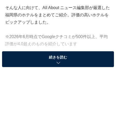
そんな人に向けて、All About ニュース編集部が厳選した
福岡県のホテルをまとめてご紹介。評価の高いホテルを
ピックアップしました。
※2026年6月時点でGoogleクチコミが500件以上、平均
評価が4.0超えのものを紹介しています
続きを読む
この記事の執筆者：
All About ニュース お買
いもの部
Amazonのセール商品から売れ筋ランキングまで、毎日のお買いも
のがもっと楽しく、もっとお得になる情報をお届け。編集部員によ
る独自レビューなど、ここでしか手に入らない情報も満載です。
...続きを読む
※本記事で紹介している商品の購入やサービスの利用により、売上の一部が
オールアバウトに還元されることがあります。