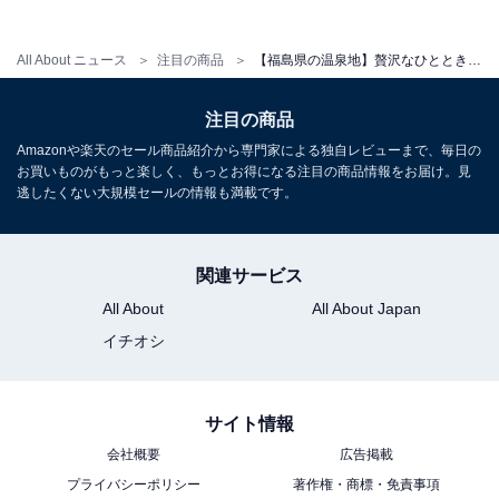
アクセス
All About ニュース
注目の商品
【福島県の温泉地】贅沢なひとときを心ゆくまで。宿泊者の絶賛レビューが相次ぐ「一度は泊まりたいホテル」3選【飯坂温泉・土湯温泉・いわき湯本温泉】
所在地：福島県福島市土湯温泉町字油畑55
注目の商品
交通手段：福島駅よりバス（無料送迎有り）で約30分/福
Amazonや楽天のセール商品紹介から専門家による独自レビューまで、毎日の
島西ICより車で約20分
お買いものがもっと楽しく、もっとお得になる注目の商品情報をお届け。見
逃したくない大規模セールの情報も満載です。
料金
大人1名（参考価格）：3万7400円
関連サービス
※料金は公式Webサイト参考価格
All About
All About Japan
※プラン・部屋により価格は変動します
イチオシ
チェックイン・チェックアウト
サイト情報
チェックイン：15:00
チェックアウト：10:00
会社概要
広告掲載
※プランにより時間が異なる可能性があります
プライバシーポリシー
著作権・商標・免責事項