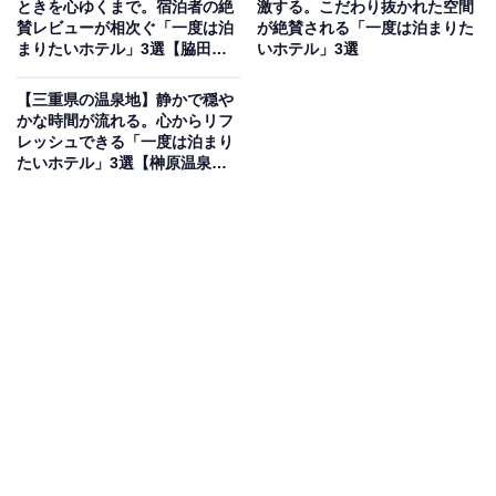
ときを心ゆくまで。宿泊者の絶
激する。こだわり抜かれた空間
り）
賛レビューが相次ぐ「一度は泊
が絶賛される「一度は泊まりた
まりたいホテル」3選【脇田温
いホテル」3選
飯坂ホテルジュラクは、趣の異なる湯舟を楽しめる「花
泉、筑後川温泉、二日市温泉】
ももの湯」が人気の宿です。「ライブキッチン花もも」
【三重県の温泉地】静かで穏や
では、シェフが目の前で調理する実演ビュッフェを堪
かな時間が流れる。心からリフ
レッシュできる「一度は泊まり
能。牛ステーキや揚げたての天ぷら、握りたての寿司な
たいホテル」3選【榊原温泉・
ど、出来立ての味を五感で楽しめます。客室は落ち着き
鳥羽温泉郷】
のある和室からモダンなタイプまで揃い、摺上川の渓谷
美を眺めながら寛げます。
楽天トラベルでホテルを見る