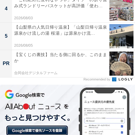
み式ランドリーバスケットが高評価「使わ...
4
あわせて読みたい
2026/08/03
【飯坂温泉の人気ホテル】「飯坂ホテルジュ
【山梨県の人気日帰り温泉】「山梨日帰り温泉
ラク」はライブキッチンでの実演ビュッフェ
源泉かけ流しの湯 桜湯」は源泉かけ流...
と多彩な湯船が魅力
5
2026/08/05
【宝くじの裏技】当たる側に回るか、このまま
か
PR
合同会社デジタルファーム
Recommended by