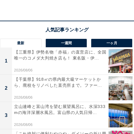
アクセス
所在地：福島県福島市飯坂町西滝ノ町27
交通手段：飯坂温泉駅より徒歩約10分（無料送迎バスあ
最新
一週間
一ヶ月
り）／福島飯坂ICより車で約10分
【三重県】伊勢名物「赤福」の直営店に、全国
唯一のコメダ大判焼き店も！ 東名阪・伊...
料金
1
2026/08/06
大人1名（参考価格）：2万3000円
【千葉県】918㎡の県内最大級マーケットか
※料金は公式Webサイト参考価格
ら、廃校をリノベした直売所まで。ファー...
2
※プラン・部屋により価格は変動します
2026/08/06
チェックイン・チェックアウト
立山連峰と富山湾を望む展望風呂に、水深333
mの海洋深層水風呂。富山県の人気日帰...
3
チェックイン：15:00
チェックアウト：10:00
2026/08/06
※プランにより時間が異なる可能性があります
「これ絶対に便利なやつや」ダイソーの折り畳