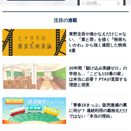
「土湯温泉 ホテル山水荘」は多彩な湯めぐりが魅
注目の連載
力
東野圭吾や湊かなえだけじゃな
い、「業と罪」を描く『映画ち
いかわ』から強く連想した映画
8選
20年間「駆け込み実績ゼロ」の
学校も…「こども110番の家」
は本当に必要？ PTAが直面する
理想と現実
「青春18きっぷ」販売激減の裏
に何が？ 連続利用の厳格化だけ
ではない「本当の理由」