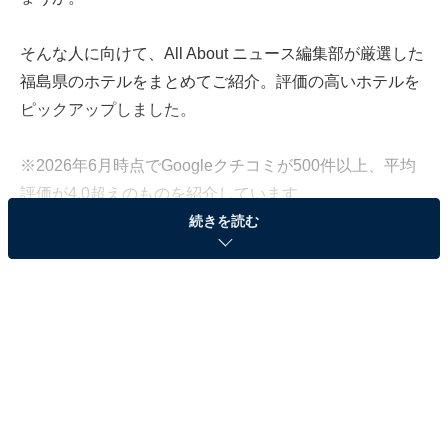
そんな人に向けて、All About ニュース編集部が厳選した
福島県のホテルをまとめてご紹介。評価の高いホテルを
ピックアップしました。
※2026年6月時点でGoogleクチコミが500件以上、平均
評価が4.0超えのものを紹介しています
続きを読む
この記事の執筆者：
All About ニュース お買
いもの部
Amazonのセール商品から売れ筋ランキングまで、毎日のお買いも
のがもっと楽しく、もっとお得になる情報をお届け。編集部員によ
る独自レビューなど、ここでしか手に入らない情報も満載です。
...続きを読む
※本記事で紹介している商品の購入やサービスの利用により、売上の一部が
オールアバウトに還元されることがあります。