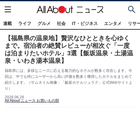
連載
ライフ
グルメ
社会
IT・ビジネス
エンタメ
リサ
【福島県の温泉地】贅沢なひとときを心ゆく
まで。宿泊者の絶賛レビューが相次ぐ「一度
は泊まりたいホテル」3選【飯坂温泉・土湯温
泉・いわき湯本温泉】
福島県には、多様なニーズに応える魅力的なホテルが数多く存在します。今
回は、中でも特にユーザーから高い評価を数多く獲得したホテルをまとめて
紹介します。（サムネイル画像：「飯坂ホテルジュラク」公式Webサイトよ
り）
2026.06.28
All About ニュース お買いもの部