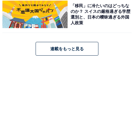
土湯温泉 ホテル山水荘（画像：「土湯温泉 ホテル山水荘」公式Webサイト
「移民」に冷たいのはどっちな
より）
のか？ スイスの厳格過ぎる学歴
選別と、日本の曖昧過ぎる外国
「土湯温泉 ホテル山水荘」は、荒川の清流沿いに佇む宿
人政策
です。「淵の湯」や「瀧の湯」など5つの大浴場と4つの
貸切風呂で充実した湯めぐりが楽しめます。客室は露天
風呂付きの「紫水亭」などがあり、食事は「オープンキ
連載をもっと見る
ッチンレストラン信達」や個室料亭「桃里」で四季の恵
みを存分に味わえます。
楽天トラベルでホテルを見る