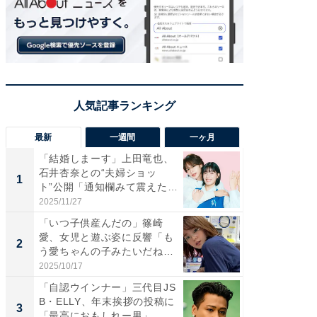
最新
一週間
一ヶ月
「結婚しまーす」上田竜也、
「さす
石井杏奈との“夫婦ショッ
は」高
1
1
ト”公開「通知欄みて震えた」
災地を
「...
「カ...
2025/11/27
2026/08/0
「いつ子供産んだの」篠崎
「女の
愛、女児と遊ぶ姿に反響「も
介、バ
2
2
う愛ちゃんの子みたいだね」
らのプレ
「完...
愛...
2025/10/17
2026/08/0
「自認ウインナー」三代目JS
「脚が
B・ELLY、年末挨拶の投稿に
横川尚
3
3
「最高におもしれー男」...
ムキな姿