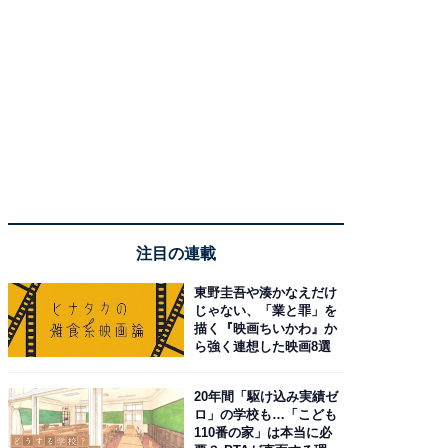
注目の連載
東野圭吾や湊かなえだけ
じゃない、「業と罪」を
描く『映画ちいかわ』か
ら強く連想した映画8選
20年間「駆け込み実績ゼ
ロ」の学校も…「こども
110番の家」は本当に必