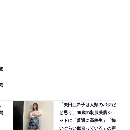
露
気
、
「矢田亜希子は人類のバグだ
賛
と思う」46歳の制服美脚ショ
ットに「普通に高校生」「怖
いぐらい似合っている」の声