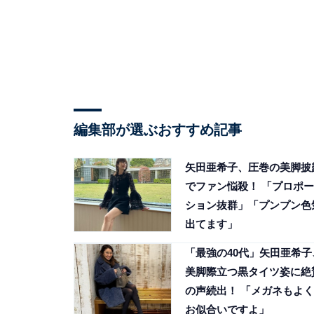
編集部が選ぶおすすめ記事
矢田亜希子、圧巻の美脚披
でファン悩殺！ 「プロポー
ション抜群」「プンプン色
出てます」
「最強の40代」矢田亜希子
美脚際立つ黒タイツ姿に絶
の声続出！ 「メガネもよく
お似合いですよ」