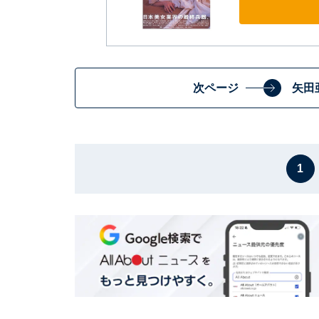
次ページ
矢田
1