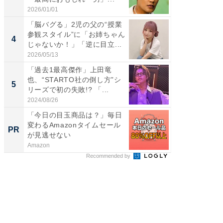
刃...
2026/01/01
2026/08/0
「脳バグる」2児の父の“授業
「え、
参観スタイル”に「お姉ちゃん
芸人、2
4
4
じゃないか！」「逆に目立...
エットに
2026/05/13
2026/08/0
「過去1最高傑作」上田竜
「脳がバ
也、“STARTO社の倒し方”シ
装姿が話
5
5
リーズで初の失敗!? 「...
のお父さ
2024/08/26
2026/08/0
「今日の目玉商品は？」毎日
「今日
変わるAmazonタイムセール
変わるA
PR
PR
が見逃せない
が見逃
Amazon
Amazon
Recommended by