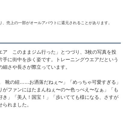
り、売上の一部がオールアバウトに還元されることがあります。
エア このままジム行った」とつづり、3枚の写真を投
片手に街中を歩く姿です。トレーニングウエアだという
の細さや長さが際立っています。
ね 靴の紐……お洒落だねぇ〜」「めっちゃ可愛すぎる」
りがファンにはたまんねぇ〜の〜色っぺえ〜なぁ」「も
好き」「美人！国宝！」「歩いてても様になる、さすが
せられました。