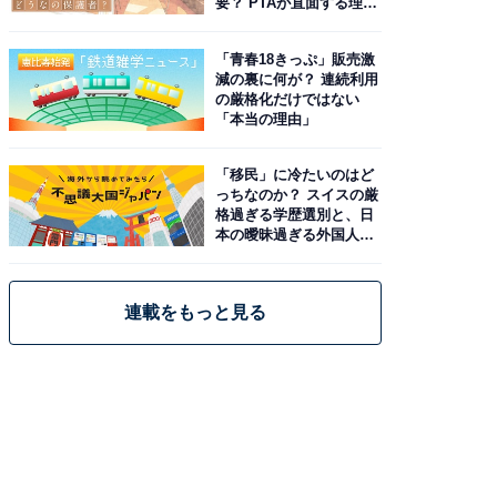
要？ PTAが直面する理想
と現実
「青春18きっぷ」販売激
減の裏に何が？ 連続利用
の厳格化だけではない
「本当の理由」
「移民」に冷たいのはど
っちなのか？ スイスの厳
格過ぎる学歴選別と、日
本の曖昧過ぎる外国人政
策
連載をもっと見る