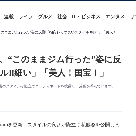
連載
ライフ
グルメ
社会
IT・ビジネス
エンタメ
リ
「たまんねぇ」矢田亜希子、“このままジム行った”姿に反響「相変わらず良いスタイル!!細い」「美人！国宝！」
、“このままジム行った”姿に反
ル!!細い」「美人！国宝！」
新。圧巻のスタイルが際立つコーディネートを披露し、反響を呼んでいます。
agramを更新。スタイルの良さが際立つ私服姿を公開しま