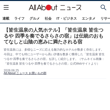
連載
ライフ
グルメ
社会
IT・ビジネス
エンタメ
リサ
【皆生温泉の人気ホテル】「皆生温泉 皆生つ
るや 四季を奏でるさらさの宿」は伝統のおも
てなしと山陰の恵みに満たされる宿
皆生温泉には、多様なニーズに応える魅力的なホテルが数多く存在します。
今回は、中でも特にユーザーから高い評価を数多く獲得した「皆生温泉 皆生
つるや 四季を奏でるさらさの宿」を詳しく紹介します。（サムネイル画像：
「皆生温泉 皆生つるや 四季を奏でるさらさの宿」公式Webサイトより）
2026.06.25
All About ニュース お買いもの部