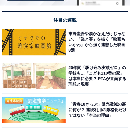
地元の新鮮な海鮮や美味しい料理に満足
注目の連載
清潔感あふれるお部屋や情緒ある温泉で快適に過ご
東野圭吾や湊かなえだけじゃな
せる
い、「業と罪」を描く『映画ち
いかわ』から強く連想した映画
8選
20年間「駆け込み実績ゼロ」の
学校も…「こども110番の家」
は本当に必要？ PTAが直面する
理想と現実
「青春18きっぷ」販売激減の裏
に何が？ 連続利用の厳格化だけ
ではない「本当の理由」