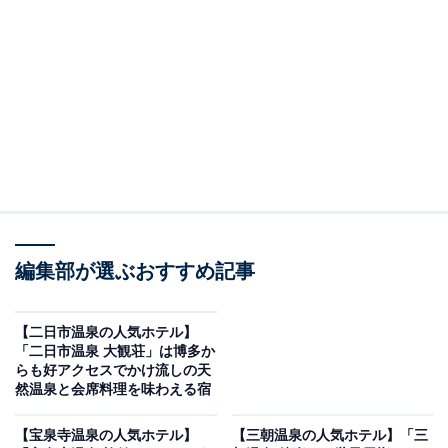
り上げるのは皆生温泉の「皆生温泉 皆生つるや 四季を奏
でるさらさの宿」です。
※2026年6月時点で、楽天トラベル上の平均評価が4.0超
えのものを紹介しています
編集部が選ぶおすすめ記事
楽天トラベルでホテルを見る
【二日市温泉の人気ホテル】
「二日市温泉 大観荘」は博多か
らも好アクセスでかけ流しの天
然温泉と会席料理を味わえる宿
この記事の執筆者：
All About ニュース お買
【宝泉寺温泉の人気ホテル】
【三朝温泉の人気ホテル】「三