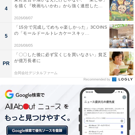
を描く『映画ちいかわ』から強く連想した...
4
2026/08/07
「15分で完成してめちゃ楽しかった」3COINS
の「モールドールトレカケースキッ...
5
2026/08/05
「皆生温泉 皆生つるや 四季を奏でるさらさの宿」
「〇〇した後に必ず宝くじを買いなさい」貧乏
の口コミは？
が億万長者に
PR
合同会社デジタルファーム
「皆生温泉 皆生つるや 四季を奏でるさらさの宿」には、
Recommended by
以下のような口コミが寄せられています。
スタッフの心のこもった丁寧な接客やおもてなしが
うれしい