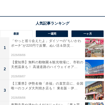
季折々の恵みを和会席でいただけます。
最新
一週間
一ヶ月
楽天トラベルでホテルを見る
「やっと巡り会えたよ」ダイソーの“ちいかわ
ポーチ”が220円で反響。ぬい活＆防災...
1
2026/08/06
【愛知県】無料の動物園＆観光牧場に、市初の
天然温泉も！ 高速道路のハイウェイオア...
2
2026/08/07
【三重県】伊勢名物「赤福」の直営店に、全国
唯一のコメダ大判焼き店も！ 東名阪・伊...
3
2026/08/06
東野圭吾や湊かなえだけじゃない、「業と罪」