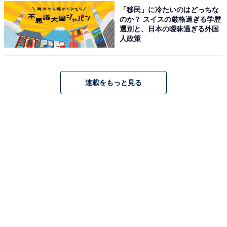
「移民」に冷たいのはどっちな
のか？ スイスの厳格過ぎる学歴
選別と、日本の曖昧過ぎる外国
人政策
アクセス・料金・宿泊情報は？
アクセス
連載をもっと見る
所在地：鳥取県米子市皆生温泉2丁目5-1
交通手段：米子ICより車で約15分／米子駅よりタクシー
で約15分
料金
大人1名（参考価格）：17,600円
※料金は公式Webサイト参考価格
※プラン・部屋により価格は変動します
チェックイン・チェックアウト