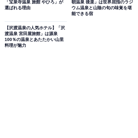
「宝泉寺温泉 旅館 やひろ」が
朝温泉 後楽」は世界屈指のラジ
いもの部
選ばれる理由
ウム温泉と山陰の旬の味覚を堪
能できる宿
Amazonのセール商品から売れ筋ランキングまで、毎日のお買いも
のがもっと楽しく、もっとお得になる情報をお届け。編集部員によ
【沢渡温泉の人気ホテル】「沢
る独自レビューなど、ここでしか手に入らない情報も満載です。
...続きを読む
渡温泉 宮田屋旅館」は源泉
100％の温泉とあたたかい山里
料理が魅力
※本記事で紹介している商品の購入やサービスの利用により、売上の一部が
オールアバウトに還元されることがあります。
「皆生温泉 皆生つるや 四季を奏でるさらさの宿」
は伝統のおもてなしと山陰の恵みに満たされる宿
「皆生温泉 皆生つるや 四季を奏でるさらさの宿」は、受
け継がれた伝統と心温まるおもてなしが魅力の宿。温泉
は「黄泉がえりの湯」とも呼ばれる泉質で、情緒のある
大浴場や解放感のある露天風呂、貸切風呂「更紗の湯」
と「和みの湯」で堪能できます。食事は境港直送の産直
鮮魚や大山の麓で育った地元野菜など、山陰の豊かな四