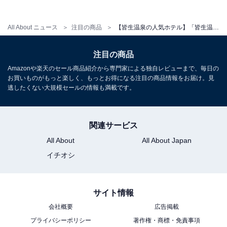
チェックイン：15:00
チェックアウト：10:00
All About ニュース
注目の商品
【皆生温泉の人気ホテル】「皆生温泉 皆生つるや 四季を奏でるさらさの宿」は伝統のおもてなしと山陰の恵みに満たされる宿
※プランにより時間が異なる可能性があります
注目の商品
Amazonや楽天のセール商品紹介から専門家による独自レビューまで、毎日の
※掲載されている情報は記事公開時のものです。あらか
お買いものがもっと楽しく、もっとお得になる注目の商品情報をお届け。見
じめご了承ください。
逃したくない大規模セールの情報も満載です。
また、記事中の宿泊プランを予約すると、売上の一部が
オールアバウトに還元されることがあります。
関連サービス
All About
All About Japan
こちらもおすすめ
イチオシ
【筑後川温泉の人気ホテル】「筑後川温泉 ふく
せんか」は赤ちゃんからペットまで家族全員で
安らげる温泉旅館
サイト情報
会社概要
広告掲載
プライバシーポリシー
著作権・商標・免責事項