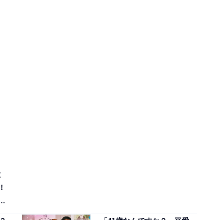
と
！
の