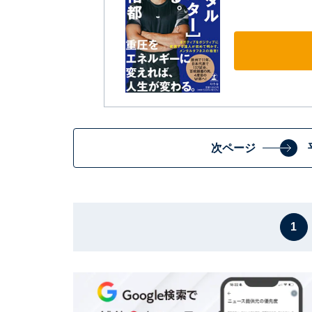
次ページ
1