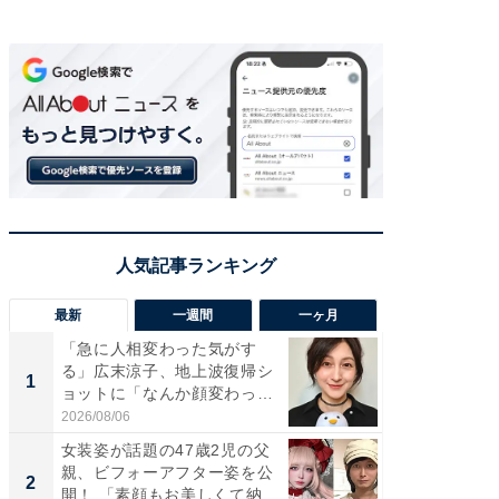
最新
一週間
一ヶ月
「急に人相変わった気がす
「さす
る」広末涼子、地上波復帰シ
は」高
1
1
ョットに「なんか顔変わっ
災地を
た」の...
「カ...
2026/08/06
2026/08/0
女装姿が話題の47歳2児の父
「女の
親、ビフォーアフター姿を公
介、バ
2
2
開！ 「素顔もお美しくて納...
らのプレ