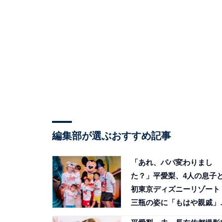
編集部が選ぶおすすめ記事
「あれ、パパ変わりまし
た？」平愛梨、4人の息子
初東京ディズニーリゾート
三瓶の姿に「もはや親戚」
声