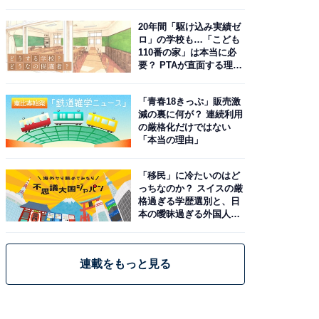
由。予習したい作品は？
20年間「駆け込み実績ゼ
ロ」の学校も…「こども
110番の家」は本当に必
要？ PTAが直面する理想
と現実
「青春18きっぷ」販売激
減の裏に何が？ 連続利用
の厳格化だけではない
「本当の理由」
「移民」に冷たいのはど
っちなのか？ スイスの厳
格過ぎる学歴選別と、日
本の曖昧過ぎる外国人政
策
連載をもっと見る