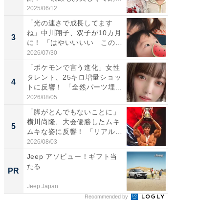
愛...
2025/06/12
2026/08/0
「光の速さで成長してます
「好感
ね」中川翔子、双子が10カ月
や、“マ
3
3
に！ 「はやいいいい この
画変更
前...
財...
2026/07/30
2026/07/3
「ポケモンで言う進化」女性
「脚が
タレント、25キロ増量ショッ
横川尚
4
4
トに反響！ 「全然パーツ埋...
ムキな姿
刃...
2026/08/05
2026/08/0
「脚がとんでもないことに」
「2人と
横川尚隆、大会優勝したムキ
團十郎
5
5
ムキな姿に反響！ 「リアル
「後ろ
刃...
「...
2026/08/03
2026/08/0
Jeep アソビュー！ギフト当
シェア別荘
たる
wners
PR
PR
Jeep Japan
COCO VIL
Recommended by