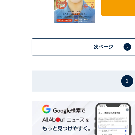
次ページ
1