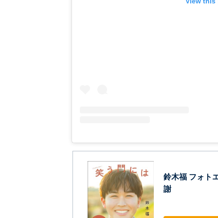
View this
鈴木福 フォトエ
謝