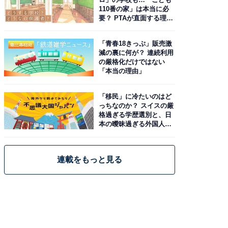
110番の家」は本当に必
要？ PTAが直面する理想
と現実
「青春18きっぷ」販売激
減の裏に何が？ 連続利用
の厳格化だけではない
「本当の理由」
「移民」に冷たいのはど
っちなのか？ スイスの厳
格過ぎる学歴選別と、日
本の曖昧過ぎる外国人政
策
連載をもっと見る