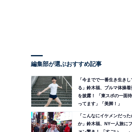
編集部が選ぶおすすめ記事
「今までで一番生き生きし
る」鈴木福、ブルマ体操着
を披露！ 「東スポの一面待
ってます」「美脚！」
「こんなにイケメンだった
か」鈴木福、NY一人旅に
ァン驚き！ 「すごい、、」