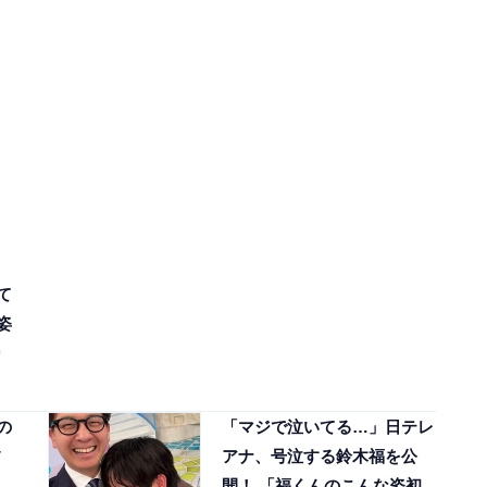
て
姿
の
「マジで泣いてる…」日テレ
フ
アナ、号泣する鈴木福を公
開！ 「福くんのこんな姿初