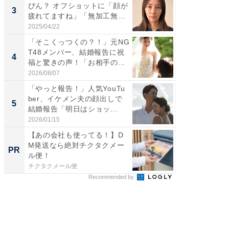
ぴん？ オフショットに「顔が
横川尚
3
3
疲れてますね」「無加工無
ムキな姿
表...
刃...
2025/04/22
2026/08/0
「そこくっつくの？！」元NG
「え、
T48メンバー、結婚報告に祝
芸人、2
4
4
福と驚きの声！「お相手の...
エットに
2026/08/07
2026/08/0
「やっと報告！」人気YouTu
「脳がバ
ber、イケメン夫の顔出しで
装姿が話
5
5
結婚報告「明日はショッ...
のお父さ
2026/01/15
2026/08/0
【あの会社も使ってる！】D
【基本解
M発送なら絶対チクタクメー
フィス
PR
PR
ル便！
チクタクメール便
株式会社
Recommended by