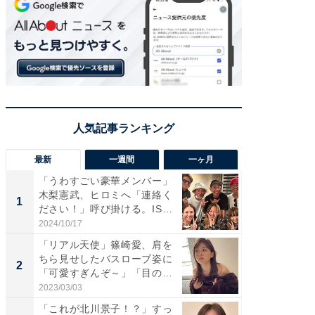
最新
一週間
一ヶ月
「うわすごい豪華メンバー」
「さす
木梨憲武、ヒロミへ「連絡く
は」高
1
1
ださい！」呼び掛ける。IS
災地を
S...
「カ...
2024/10/17
2026/08/0
「リアル天使」篠崎愛、肩を
「女の
ちら見せしたバスローブ姿に
介、バ
2
2
「可愛すぎんぞ～」「目の表
らのプレ
情...
愛...
2023/03/03
2026/08/0
「これが北川景子！？」すっ
「脚が