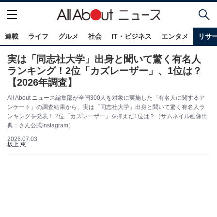
連載
ライフ
グルメ
社会
IT・ビジネス
エンタメ
リサ
実は「同志社大学」出身と聞いて驚く有名人
ランキング！2位「カズレーザー」、1位は？
【2026年調査】
All About ニュース編集部が全国300人を対象に実施した「有名人に関するア
ンケート」の調査結果から、実は「同志社大学」出身と聞いて驚く有名人ラ
ンキングを発表！ 2位「カズレーザー」を抑えた1位は？（サムネイル画像出
典：さん公式Instagram）
2026.07.03
坂上 恵