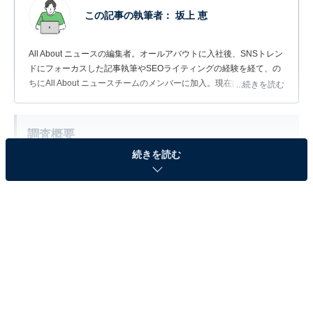
この記事の執筆者：
坂上 恵
All About ニュースの編集者。オールアバウトに入社後、SNSトレン
ドにフォーカスした記事執筆やSEOライティングの経験を経て、の
ちにAll About ニュースチームのメンバーに加入。現在は旅行・カル
...続きを読む
チャー・エンタメなどを中心に企画編集を担当。東京都出身。居酒
屋巡りとスポーツ観戦が生きがい。
調査概要
続きを読む
調査期間：2026年6月18〜19日
調査方法：インターネット調査
調査対象：全国20〜60代の男女300人
※本調査は全国300人を対象に実施したもので、結
果は回答者の意見を集計したものであり、全体の意
見を断定的に示すものではありません