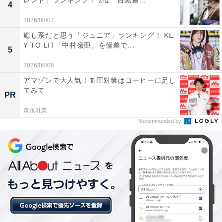
レント」ランキング！ 2位「目黒蓮...
4
2026/08/07
癒し系だと思う「ジュニア」ランキング！ KE
Y TO LIT「中村嶺亜」を僅差で...
5
2026/08/08
アマゾンで大人気！血圧対策はコーヒーに足し
てみて
PR
森永乳業
Recommended by
1位：もえのあずき／79票