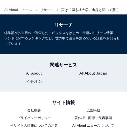
All About ニュース
リサーチ
実は「同志社大学」出身と聞いて驚く有名人ランキング！2位「カズレーザー」、1位は？【2026年調査】
「あんな大食いで可愛いのに、勉強もできるとは驚
リサーチ
いた」（30代女性／福岡県）
編集部が独自目線で調査したトピックスをはじめ、最新のリリース情報、ト
レンドに関するランキングなど、世の中で注目を集めている話題をお知らせ
しています。
「バラエティ番組での大食いアイドルのイメージが
強いから」（40代女性／埼玉県）
関連サービス
All About
All About Japan
イチオシ
※回答者からのコメントは原文ママです
※記事内容は執筆時点のものです。最新の内容をご確認
サイト情報
ください
会社概要
広告掲載
プライバシーポリシー
著作権・商標・免責事項
当サイトの情報についての注意
All About ニュースについて