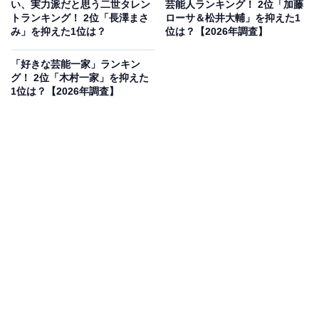
い、実力派だと思う二世タレン
芸能人ランキング！ 2位「加藤
トランキング！ 2位「長澤まさ
ローサ＆松井大輔」を抑えた1
み」を抑えた1位は？
位は？【2026年調査】
「好きな芸能一家」ランキン
グ！ 2位「木村一家」を抑えた
1位は？【2026年調査】
2位にランクインしたのは、お笑いコンビ・メイプル超
合金のカズレーザーさんです。埼玉県出身のカズレーザ
ーさんは、同志社大学商学部を卒業されています。大学
在学中から現在に至るまでトレードマークとなっている
全身赤色の私服姿でキャンパスに通っていたことでも知
られています。クイズ番組『くりぃむクイズ ミラクル
9』や『クイズプレゼンバラエティー Qさま!!』（共にテ
レビ朝日系）などでトップクラスの成績を収めるなど、
高学歴インテリ芸人としての地位を確立しています。
回答者コメント