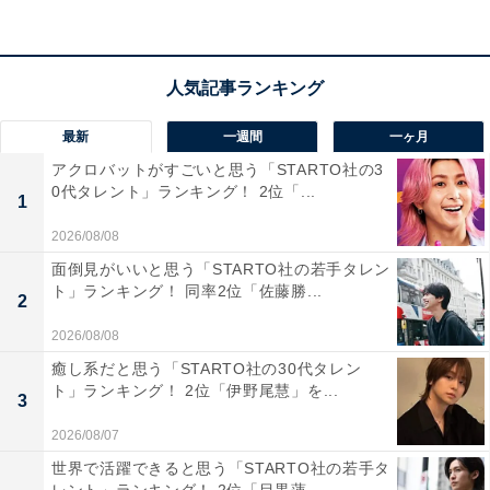
「独特なキャラクターや豊富な知識があると思いま
すが、同志社大学出身だったことを知ると、その知
性の高さに納得すると同時に驚きを感るから」（50
最新
一週間
一ヶ月
代男性／群馬県）
アクロバットがすごいと思う「STARTO社の3
0代タレント」ランキング！ 2位「...
1
2026/08/08
「同志社大学出身という高学歴の印象と、金髪・赤
面倒見がいいと思う「STARTO社の若手タレン
い服・独特のキャラクターという芸風のギャップが
ト」ランキング！ 同率2位「佐藤勝...
2
大きいため」（20代男性／青森県）
2026/08/08
癒し系だと思う「STARTO社の30代タレン
ト」ランキング！ 2位「伊野尾慧」を...
3
「関東の大学を出ていると思っていました」（50代
2026/08/07
女性／大阪府）
世界で活躍できると思う「STARTO社の若手タ