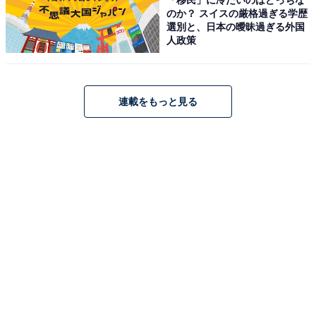
のか？ スイスの厳格過ぎる学歴
選別と、日本の曖昧過ぎる外国
1位に輝いたのは、アイドルグループ「エラバレシ」な
人政策
どのメンバーとして活動していた、タレントのもえのあ
ずきさんです。大阪府出身の“もえあず”の愛称で親しま
れるもえのさんは、同志社大学経済学部を卒業された経
連載をもっと見る
歴を持っています。過去には『元祖！大食い王決定戦』
（テレビ東京系）の女王決定戦で3連覇を達成。大食い
女王としてのインパクトやかわいらしいアイドルのイメ
ージが強いことから、実は関西の難関私立大学を卒業し
ているというギャップに多くの驚きの声が寄せられまし
た。
回答者コメント
「大卒のイメージがなかったので」（40代女性／埼
玉県）