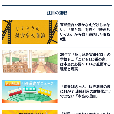
注目の連載
東野圭吾や湊かなえだけじゃな
い、「業と罪」を描く『映画ち
いかわ』から強く連想した映画
8選
20年間「駆け込み実績ゼロ」の
View this post on Instagram
学校も…「こども110番の家」
は本当に必要？ PTAが直面する
理想と現実
「青春18きっぷ」販売激減の裏
に何が？ 連続利用の厳格化だけ
ではない「本当の理由」
「移民」に冷たいのはどっちな