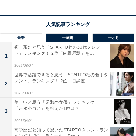
「関東の大学だとばかり思っていたので知って驚き
です」（50代女性／島根県）
最新
一週間
一ヶ月
癒し系だと思う「STARTO社の30代タレン
ト」ランキング！ 2位「伊野尾慧」を...
「東京の有名な大学を卒業していそうなイメージだ
1
ったから」（30代女性／千葉県）
2026/08/07
世界で活躍できると思う「STARTO社の若手タ
レント」ランキング！ 2位「目黒蓮...
2
2026/08/07
美しいと思う「昭和の女優」ランキング！
「吉永小百合」を抑えた1位は？
3
2025/04/21
高学歴だと知って驚いたSTARTOタレントラン