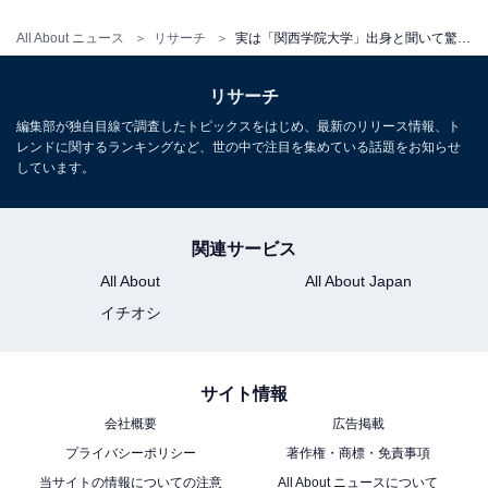
All About ニュース
リサーチ
実は「関西学院大学」出身と聞いて驚く有名人ランキング！2位「小池百合子」、1位は？【2026年調査】
「クールでミステリアスな大人の魅力があり、大学
に通う学生時代のイメージが結びつきにくいから」
リサーチ
（40代女性／埼玉県）
編集部が独自目線で調査したトピックスをはじめ、最新のリリース情報、ト
レンドに関するランキングなど、世の中で注目を集めている話題をお知らせ
しています。
※回答者からのコメントは原文ママです
関連サービス
※記事内容は執筆時点のものです。最新の内容をご確認
All About
All About Japan
ください
イチオシ
次ページ
10位までのランキング結果を見る
サイト情報
会社概要
広告掲載
プライバシーポリシー
著作権・商標・免責事項
当サイトの情報についての注意
All About ニュースについて