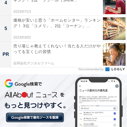
キング！ 2位「ラウール（Snow...
4
2025/07/13
価格が安いと思う「ホームセンター」ランキン
グ！ 3位「コメリ」、2位「コーナン」...
5
2023/03/02
1位：豊川悦司／93票
売り場じゃ教えてくれない！当たる人だけがや
ってる宝くじの習慣
PR
合同会社デジタルファーム
Recommended by