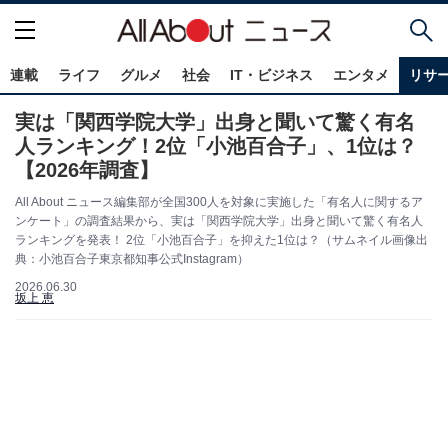
連載
ライフ
グルメ
社会
IT・ビジネス
エンタメ
リサ
実は「関西学院大学」出身と聞いて驚く有名
人ランキング！2位「小池百合子」、1位は？
【2026年調査】
All About ニュース編集部が全国300人を対象に実施した「有名人に関するア
ンケート」の調査結果から、実は「関西学院大学」出身と聞いて驚く有名人
ランキングを発表！ 2位「小池百合子」を抑えた1位は？（サムネイル画像出
典：小池百合子東京都知事公式Instagram）
2026.06.30
坂上 恵