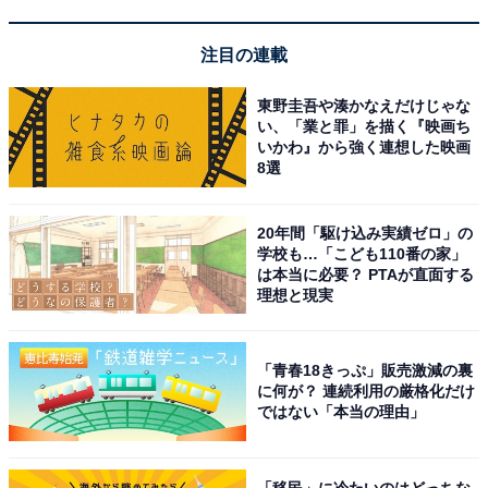
View this post on Instagram
注目の連載
東野圭吾や湊かなえだけじゃな
い、「業と罪」を描く『映画ち
いかわ』から強く連想した映画
8選
20年間「駆け込み実績ゼロ」の
学校も…「こども110番の家」
は本当に必要？ PTAが直面する
理想と現実
1位に輝いたのは、俳優の豊川悦司さんです。大阪府出
身で“トヨエツ”の愛称で親しまれる豊川さんは、関西学
「青春18きっぷ」販売激減の裏
院大学に在籍していた経歴を持ちます。1992年の映画
に何が？ 連続利用の厳格化だけ
『きらきらひかる』での受賞を皮切りに、ドラマ『愛し
ではない「本当の理由」
ていると言ってくれ』（TBS系）など数々の名作に主
演。クールで渋い役者のイメージから、関学在籍の過去
「移民」に冷たいのはどっちな