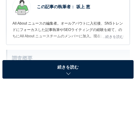
この記事の執筆者：
坂上 恵
All About ニュースの編集者。オールアバウトに入社後、SNSトレン
ドにフォーカスした記事執筆やSEOライティングの経験を経て、の
ちにAll About ニュースチームのメンバーに加入。現在は旅行・カル
...続きを読む
チャー・エンタメなどを中心に企画編集を担当。東京都出身。居酒
屋巡りとスポーツ観戦が生きがい。
調査概要
続きを読む
調査期間：2026年6月18〜19日
調査方法：インターネット調査
調査対象：全国20〜60代の男女300人
※本調査は全国300人を対象に実施したもので、結
果は回答者の意見を集計したものであり、全体の意
見を断定的に示すものではありません