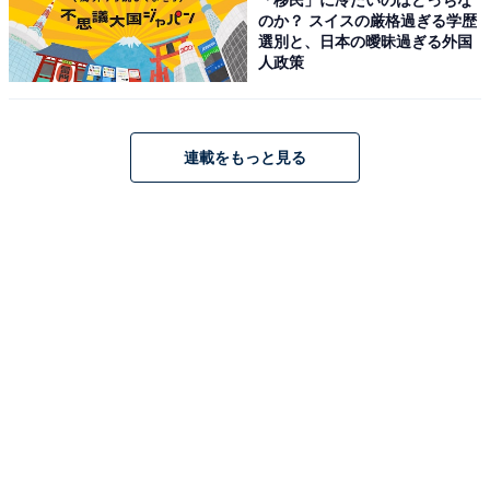
に驚く声が多数寄せられました。
のか？ スイスの厳格過ぎる学歴
選別と、日本の曖昧過ぎる外国
人政策
回答者コメント
「若い年代から舞台やドラマなどで活躍をしている
連載をもっと見る
印象があったので、関西学院大学出身と知って驚い
たから」（40代女性／福島県）
「渋くてミステリアスな雰囲気の俳優という印象が
強く、学生時代に関西の名門私大で過ごしていたと
いうイメージがまったくなかったからです。役柄の
影響もあり、ワイルドで都会的な印象が先に浮かぶ
ため、落ち着いたキャンパスで学んでいたと知ると
意外性があり驚きました」（50代女性／福井県）