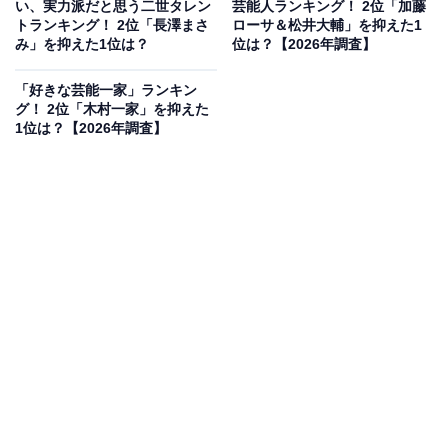
い、実力派だと思う二世タレン
芸能人ランキング！ 2位「加藤
トランキング！ 2位「長澤まさ
ローサ＆松井大輔」を抑えた1
み」を抑えた1位は？
位は？【2026年調査】
「好きな芸能一家」ランキン
グ！ 2位「木村一家」を抑えた
1位は？【2026年調査】
2位にランクインしたのは、東京都知事の小池百合子さ
んです。兵庫県芦屋市出身の小池さんは、関西学院大学
社会学部に入学したものの、その後中退してエジプトの
カイロ大学へ留学・卒業した経歴を持ちます。ニュース
キャスターを経て政界入りし、環境大臣や防衛大臣を歴
任。カイロ大卒の印象が強く驚きを集めました。
回答者コメント
「東京出身だと思ったから」（20代女性／千葉県）