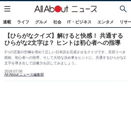
連載
ライフ
グルメ
社会
IT・ビジネス
エンタメ
リサ
【ひらがなクイズ】解けると快感！ 共通する
ひらがな2文字は？ ヒントは初心者への指導
3つの言葉の空欄を埋めて正しい日本語を完成させるクイズです。見習うべき
模範、初心者への指導、そして大切な決め事をヒントに、共通するひらがな2
文字を導き出して語彙力を試してみましょう。
2026.07.06
All About ニュース編集部