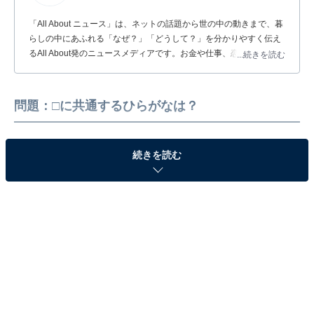
「All About ニュース」は、ネットの話題から世の中の動きまで、暮
らしの中にあふれる「なぜ？」「どうして？」を分かりやすく伝え
るAll About発のニュースメディアです。お金や仕事、恋愛、ITに関
...続きを読む
する疑問に対して専門家が分かりやすく回答するほか、エンタメ情
報やSNSで話題のトピックスを紹介しています。
問題：□に共通するひらがなは？
続きを読む