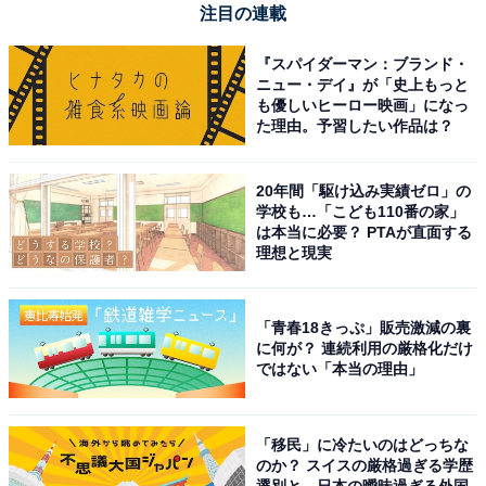
注目の連載
『スパイダーマン：ブランド・
ニュー・デイ』が「史上もっと
も優しいヒーロー映画」になっ
た理由。予習したい作品は？
20年間「駆け込み実績ゼロ」の
学校も…「こども110番の家」
は本当に必要？ PTAが直面する
理想と現実
「青春18きっぷ」販売激減の裏
に何が？ 連続利用の厳格化だけ
ではない「本当の理由」
「移民」に冷たいのはどっちな
のか？ スイスの厳格過ぎる学歴
選別と、日本の曖昧過ぎる外国