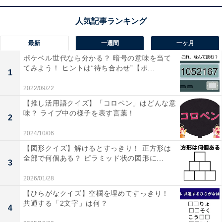
【ひらがなクイズ】3単語の空欄に共通するひら
がな2文字は？ コツをつかんで1分で挑戦
最新
一週間
一ヶ月
ポケベル世代なら分かる？ 暗号の意味を当て
てみよう！ ヒントは“待ち合わせ”【ポ...
1
2022/09/22
【推し活用語クイズ】「コロペン」はどんな意
1
2
味？ ライブ中の様子を表す言葉！
2
2024/10/06
【図形クイズ】解けるとすっきり！ 正方形は
全部で何個ある？ ピラミッド状の図形に...
3
2026/01/28
【ひらがなクイズ】空欄を埋めてすっきり！
共通する「2文字」は何？
4