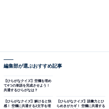
□に共通するひらがなは？
次の言葉に共通して入るひらがなを考えてみましょう。
□□ん
□□どき
こそだ□□うしん
編集部が選ぶおすすめ記事
ヒント：誰もが目標にするような、行動や作品の優れた
模範。新しい趣味や勉強を始めるときに、基礎的な知識
【ひらがなクイズ】空欄を埋め
を丁寧に教えてもらうこと。そして、それぞれの家庭が
て4つの単語を完成させよう！
共通するひらがなは？
持っている、子どもを健やかに成長させるための教育的
な考え方を思い浮かべてみてください。
【ひらがなクイズ】解けると快
【ひらがなクイズ】語彙力とひ
感！ 空欄に共通する2文字を埋
らめきがカギ！ 空欄に共通する