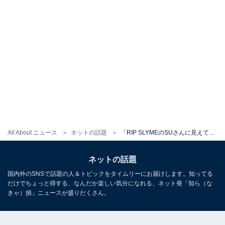
All About ニュース
ネットの話題
「RIP SLYMEのSUさんに見えて仕方がない」ジャンポケ・太田、丸刈り姿＆三女との親子ショット公開！
ネットの話題
国内外のSNSで話題の人＆トピックをタイムリーにお届けします。知ってる
だけでちょっと得する、なんだか楽しい気分になれる、ネット発「知ら（な
きゃ）損」ニュースが盛りだくさん。