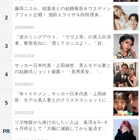
藤田ニコル、稲葉友との結婚報告＆ウエディン
グフォト公開！ 池田エライザ＆内田理央...
2
2023/08/04
「逆カミングアウト」『ラヴ上等』の美人出演
者、整形告白に「潔くてカッコよ！」「好...
3
2025/12/18
サッカー日本代表・上田綺世、美人モデル妻と
の結婚式ショット披露！ 「美男美女」「...
4
2023/06/27
「年々イケメン」サッカー日本代表・上田綺
世、モデル美人妻とのクリスマスショットに...
5
2025/12/26
リボ地獄から抜け出したい人は、返済を3～6
ヶ月停止して『大幅に減額してから返済す...
PR