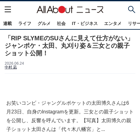
連載
ライフ
グルメ
社会
IT・ビジネス
エンタメ
リサ
「RIP SLYMEのSUさんに見えて仕方がない」
ジャンポケ・太田、丸刈り姿＆三女との親子
ショット公開！
2026.06.24
中村 凪
お笑いコンビ・ジャングルポケットの太田博久さんは6
月23日、自身のInstagramを更新。三女との親子ショット
を公開し、反響を呼んでいます。【写真】太田博久の親
子ショット太田さんは「代々木八幡宮」と...