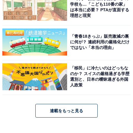
学校も…「こども110番の家」
は本当に必要？ PTAが直面する
理想と現実
「青春18きっぷ」販売激減の裏
に何が？ 連続利用の厳格化だけ
ではない「本当の理由」
「移民」に冷たいのはどっちな
のか？ スイスの厳格過ぎる学歴
選別と、日本の曖昧過ぎる外国
人政策
連載をもっと見る