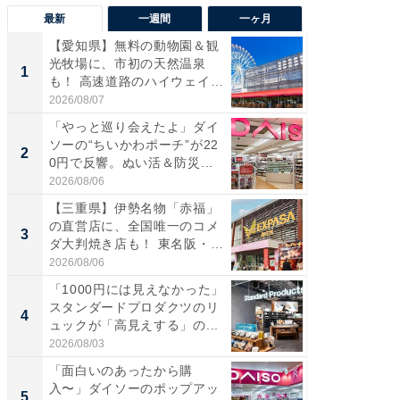
最新
一週間
一ヶ月
【愛知県】無料の動物園＆観
【兵庫
光牧場に、市初の天然温泉
ーメン
1
1
も！ 高速道路のハイウェイオ
再現した
ア...
道...
2026/08/07
2026/08/0
「やっと巡り会えたよ」ダイ
【三重
ソーの“ちいかわポーチ”が22
の直営
2
2
0円で反響。ぬい活＆防災...
ダ大判焼
伊...
2026/08/06
2026/08/0
【三重県】伊勢名物「赤福」
【千葉県
の直営店に、全国唯一のコメ
級マー
3
3
ダ大判焼き店も！ 東名阪・
ノベし
伊...
ー...
2026/08/06
2026/08/0
「1000円には見えなかった」
立山連
スタンダードプロダクツのリ
風呂に、
4
4
ュックが「高見えする」の...
層水風
帰...
2026/08/03
2026/08/0
「面白いのあったから購
「これ
入〜」ダイソーのポップアッ
ダイソ
5
5