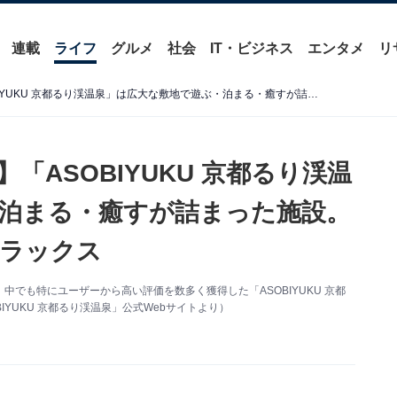
連載
ライフ
グルメ
社会
IT・ビジネス
エンタメ
リ
【京都府の人気日帰り温泉】「ASOBIYUKU 京都るり渓温泉」は広大な敷地で遊ぶ・泊まる・癒すが詰まった施設。ラドン温泉や水着温泉でリラックス
「ASOBIYUKU 京都るり渓温
泊まる・癒すが詰まった施設。
ラックス
でも特にユーザーから高い評価を数多く獲得した「ASOBIYUKU 京都
YUKU 京都るり渓温泉」公式Webサイトより）