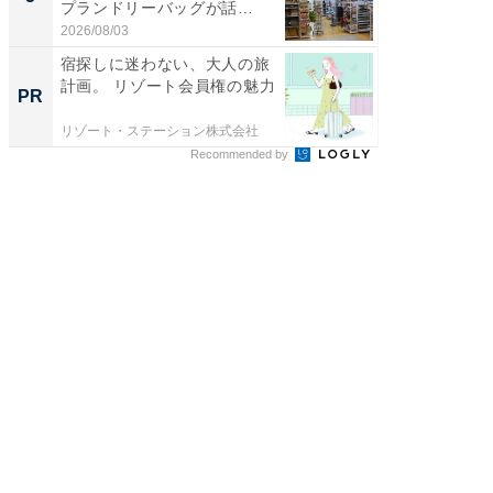
プランドリーバッグが話
リーバ
題。“さま...
わ...
2026/08/03
2026/08/0
宿探しに迷わない、大人の旅
大人の
計画。 リゾート会員権の魅力
ら。 新
PR
PR
リゾート・ステーション株式会社
リゾート
Recommended by