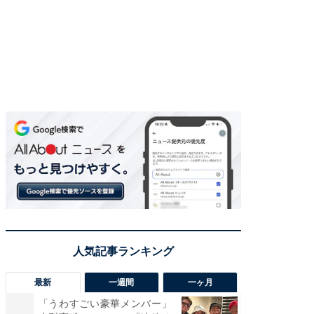
最新
一週間
一ヶ月
「うわすごい豪華メンバー」
「さす