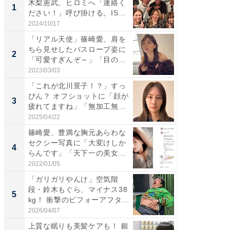
木梨憲武、ヒロミへ「連絡く
は」高
1
1
ださい！」呼び掛ける。IS
災地を
S...
「カ...
2024/10/17
2026/08/0
「リアル天使」篠崎愛、肩を
「女の
ちら見せしたバスローブ姿に
介、バ
2
2
「可愛すぎんぞ～」「目の表
らのプレ
情...
愛...
2023/03/03
2026/08/0
「これが北川景子！？」すっ
「脚が
ぴん？ オフショットに「顔が
横川尚
3
3
疲れてますね」「無加工無
ムキな姿
表...
刃...
2025/04/22
2026/08/0
篠崎愛、豊満な胸元あらわな
「え、
セクシー写真に「大変けしか
芸人、2
4
4
らんです」「天下一の美女で
エットに
す...
2022/01/05
2026/08/0
「ガリガリやんけ」空気階
「脳がバ
段・鈴木もぐら、マイナス38
装姿が話
5
5
kg！ 衝撃のビフォーアフタ...
のお父さ
2026/04/07
2026/08/0
上質な眠りも美髪ケアも！ 銀
上質な眠