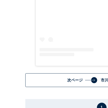
次ページ
市
1