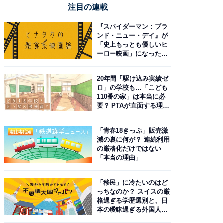
注目の連載
『スパイダーマン：ブラ
ンド・ニュー・デイ』が
「史上もっとも優しいヒ
ーロー映画」になった理
由。予習したい作品は？
20年間「駆け込み実績ゼ
ロ」の学校も…「こども
110番の家」は本当に必
要？ PTAが直面する理想
と現実
「青春18きっぷ」販売激
減の裏に何が？ 連続利用
の厳格化だけではない
「本当の理由」
「移民」に冷たいのはど
っちなのか？ スイスの厳
格過ぎる学歴選別と、日
本の曖昧過ぎる外国人政
策