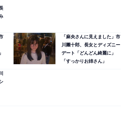
長
み
市
「麻央さんに見えました」市
川團十郎、長女とディズニー
」
デート「どんどん綺麗に」
「すっかりお姉さん」
川
シ