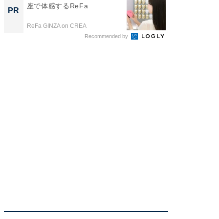
座で体感するReFa
座で体感
PR
PR
ReFa GINZA on CREA
ReFa GIN
Recommended by