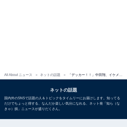
All About ニュース
ネットの話題
「デッカー！！」中田翔、イケメン息子の顔出しショット公開「うわーなまらにてる」「可愛すぎます」
ネットの話題
国内外のSNSで話題の人＆トピックをタイムリーにお届けします。知ってる
だけでちょっと得する、なんだか楽しい気分になれる、ネット発「知ら（な
きゃ）損」ニュースが盛りだくさん。