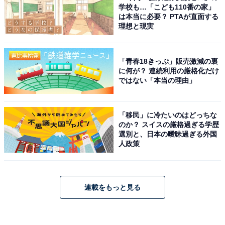
学校も…「こども110番の家」
は本当に必要？ PTAが直面する
理想と現実
「青春18きっぷ」販売激減の裏
に何が？ 連続利用の厳格化だけ
ではない「本当の理由」
「移民」に冷たいのはどっちな
のか？ スイスの厳格過ぎる学歴
選別と、日本の曖昧過ぎる外国
人政策
連載をもっと見る