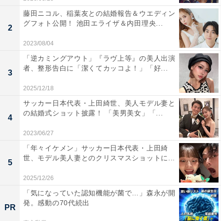
藤田ニコル、稲葉友との結婚報告＆ウエディン
グフォト公開！ 池田エライザ＆内田理央...
2
2023/08/04
「逆カミングアウト」『ラヴ上等』の美人出演
者、整形告白に「潔くてカッコよ！」「好...
3
2025/12/18
サッカー日本代表・上田綺世、美人モデル妻と
の結婚式ショット披露！ 「美男美女」「...
4
2023/06/27
「年々イケメン」サッカー日本代表・上田綺
世、モデル美人妻とのクリスマスショットに...
5
2025/12/26
「気になっていた認知機能が菌で…」森永が開
発。感動の70代続出
PR