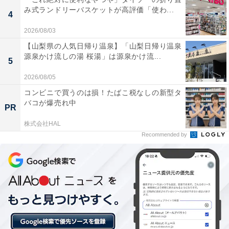
街並みを一望できる景色が素晴らしい。
み式ランドリーバスケットが高評価「使わ...
4
2026/08/03
【山梨県の人気日帰り温泉】「山梨日帰り温泉
全室源泉掛け流しの内風呂付き個室があり、隣接す
源泉かけ流しの湯 桜湯」は源泉かけ流...
5
るお休み処で室内食事もできるため、家族や友人と
プライベートな空間でゆっくり寛げる。
2026/08/05
コンビニで買うのは損！たばこ税なしの新型タ
バコが爆売れ中
PR
子供用プールやスライダー、ジャグジーなどを備え
株式会社HAL
Recommended by
たアミューズメントプールが充実しており、温泉や
サウナと一緒に家族三世代で一日中楽しめます。