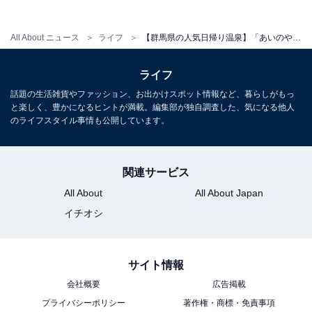
宿泊：不可（営業時間は11:00〜20:00までの日帰り温泉
施設のため、宿泊設備はありません）
All About ニュース
ライフ
【群馬県の人気日帰り温泉】「あいのやまの湯」は赤城山麓の大自然に囲まれたエンタメ温泉施設。絶景の露天風呂でリラックス
ライフ
こちらもおすすめ
話題の生活雑貨やファッション、お出かけスポット情報など、暮らしがもっ
【群馬県民クイズ】ぐんまちゃんの誕生日はい
と楽しく、豊かになるヒントが満載。編集部が独自調査した、気になる他人
つ？ 誰でも覚えやすい日に生まれたぐんまちゃ
のライフスタイル事情も公開しています。
ん！
関連サービス
All About
All About Japan
イチオシ
サイト情報
会社概要
広告掲載
プライバシーポリシー
著作権・商標・免責事項