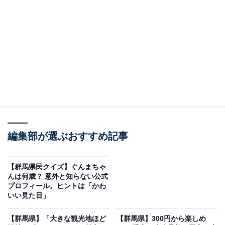
※2026年6月時点で、Googleクチコミが500件以上、平
均評価が3.5超えの銭湯を紹介しています
この記事の執筆者：
All About ニュース編集
部
「All About ニュース」は、ネットの話題から世の中の動きまで、暮
らしの中にあふれる「なぜ？」「どうして？」を分かりやすく伝え
るAll About発のニュースメディアです。お金や仕事、恋愛、ITに関
...続きを読む
する疑問に対して専門家が分かりやすく回答するほか、エンタメ情
編集部が選ぶおすすめ記事
報やSNSで話題のトピックスを紹介しています。
※本記事で紹介している商品の購入やサービスの利用により、売上の一部が
オールアバウトに還元されることがあります。
【群馬県民クイズ】ぐんまちゃ
んは何歳？ 意外と知らない公式
「あいのやまの湯」は赤城山麓の大自然に囲まれ
プロフィール。ヒントは「かわ
たエンタメ温泉施設
いい見た目」
【群馬県】「大きな観光地ほど
【群馬県】300円から楽しめ
地下1200mから湧き出る天然温泉は、保温・保湿性に優