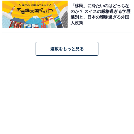
「移民」に冷たいのはどっちな
料金
のか？ スイスの厳格過ぎる学歴
選別と、日本の曖昧過ぎる外国
人政策
※プール利用料金を含みます。タオルセットレンタル
（バスタオル＋フェイスタオル）は300円です。子供（3
歳以上小学生以下）・シルバー（満65歳以上）は310円
となります。
連載をもっと見る
平日：520円
土・日・祝：520円
営業時間
平日：11:00〜20:00
土・日・祝：11:00〜20:00
※休館日は火曜日です（休館日が祝日の場合は翌日）。
宿泊可否