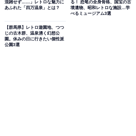
混雑せず……」レトロな魅力に
る！ 恐竜の全身骨格、国宝の古
れたナトリウム・カルシウム-塩化物温泉です。赤城山麓
あふれた「四万温泉」とは？
墳遺物、昭和レトロな施設…学
べるミュージアム3選
の大自然に囲まれ前橋市街地を一望できる自慢の露天風
呂や高温サウナを完備。名門椿家のお食事では、群馬県
【群馬県】レトロ遊園地、つつ
産の麦豚や新鮮魚介など、こだわりの食材を使用した職
じの古木群、温泉湧く幻想公
園。休みの日に行きたい個性派
人の料理が堪能できます。
公園3選
楽天トラベルで群馬県の施設を見る