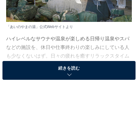
「あいのやまの湯」公式Webサイトより
ハイレベルなサウナや温泉が楽しめる日帰り温泉やスパ
などの施設を、休日や仕事終わりの楽しみにしている人
も少なくないはず。日々の疲れを癒すリラックスタイム
は、何物にも代えがたい時間ですよね。しかし、近年で
続きを読む
は高い人気をほこる施設も多く、どこに行けばよいか迷
ってしまう……そんな思いを抱えている人もいるのでは
ないでしょうか。
そんな人に向けて、All About ニュース編集部が厳選し
た、人気かつ評価の高い日帰り温泉やスーパー銭湯の施
設を紹介します。今回紹介するのは、群馬県で人気の施
設「あいのやまの湯」です。