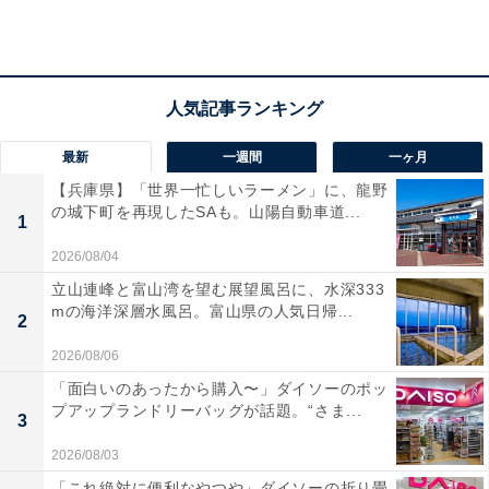
最新
一週間
一ヶ月
【兵庫県】「世界一忙しいラーメン」に、龍野
の城下町を再現したSAも。山陽自動車道...
1
2026/08/04
「あいのやまの湯」の口コミは？
立山連峰と富山湾を望む展望風呂に、水深333
mの海洋深層水風呂。富山県の人気日帰...
2
「あいのやまの湯」には以下のような口コミが寄せられ
2026/08/06
ています。
「面白いのあったから購入〜」ダイソーのポッ
プアップランドリーバッグが話題。“さま...
3
地下1200メートルから湧き出る天然温泉は肌にやさ
2026/08/03
しくなめらかで、露天風呂から赤城山の麓や前橋の
「これ絶対に便利なやつや」ダイソーの折り畳