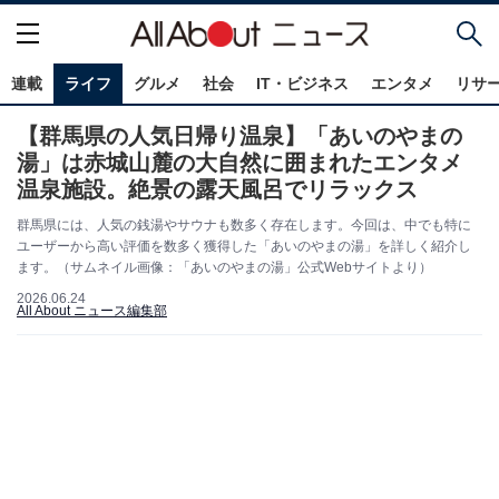
連載
ライフ
グルメ
社会
IT・ビジネス
エンタメ
リサ
【群馬県の人気日帰り温泉】「あいのやまの
湯」は赤城山麓の大自然に囲まれたエンタメ
温泉施設。絶景の露天風呂でリラックス
群馬県には、人気の銭湯やサウナも数多く存在します。今回は、中でも特に
ユーザーから高い評価を数多く獲得した「あいのやまの湯」を詳しく紹介し
ます。（サムネイル画像：「あいのやまの湯」公式Webサイトより）
2026.06.24
All About ニュース編集部