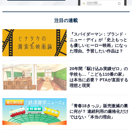
注目の連載
『スパイダーマン：ブランド・
ニュー・デイ』が「史上もっと
も優しいヒーロー映画」になっ
た理由。予習したい作品は？
20年間「駆け込み実績ゼロ」の
アクセス・料金情報は？ 泊まれる？
学校も…「こども110番の家」
は本当に必要？ PTAが直面する
理想と現実
アクセス
所在地：群馬県前橋市荻窪町530-1
「青春18きっぷ」販売激減の裏
アクセス：無料駐車場413台（大型バス可）を完備して
に何が？ 連続利用の厳格化だけ
ではない「本当の理由」
います。公共交通機関等での詳細なアクセスルートは公
式サイトをご確認ください。