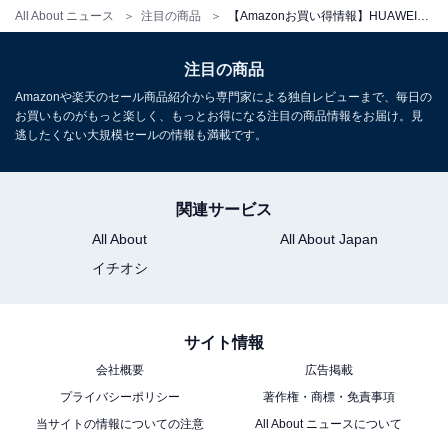
All About ニュース
注目の商品
【Amazonお買い得情報】HUAWEI「スマートウォッチ」が特別価格で登場中【6月24日】
注目の商品
Amazonや楽天のセール商品紹介から専門家による独自レビューまで、毎日の
HUAWEI Band 11 Pro GPS搭載 スマートウォッチ
お買いものがもっと楽しく、もっとお得になる注目の商品情報をお届け。見
8.99mm/18g薄型軽量ボディ 高輝度 2000nits 1.62大画面
逃したくない大規模セールの情報も満載です。
24時間睡眠管理 14日間持続バッテリー ランニングモード
情緒モニタリング LINE通知 ブラック
Amazonで見る
関連サービス
All About
All About Japan
イチオシ
HUAWEI「WATCH GT 6 Pro」
サイト情報
会社概要
広告掲載
プライバシーポリシー
著作権・商標・免責事項
当サイトの情報についての注意
All About ニュースについて