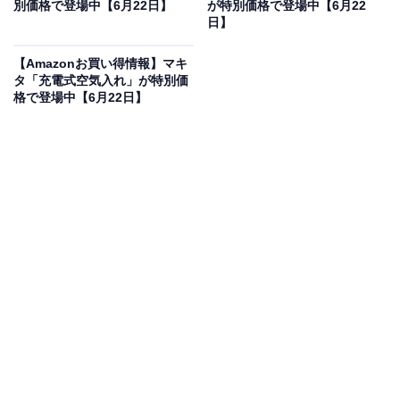
6％オフで登場
別価格で登場中【6月22日】
が特別価格で登場中【6月22
日】
【Amazonお買い得情報】マキ
タ「充電式空気入れ」が特別価
格で登場中【6月22日】
HUAWEI WATCH GT Runner 2 スマートウォッチ 薄型軽
量 GPS 2つの測位衛星同時受信 3000nits 高輝度 ゴルフ
ナビ 登山ナビ ランニング オフラインマップ 心電図分析
健康管理 iOS&Android ブラック
Amazonで見る
HUAWEIのスマートウォッチ「WATCH GT Runner 2」
は現在6％オフの特別価格・税込4万7000円販売中です。