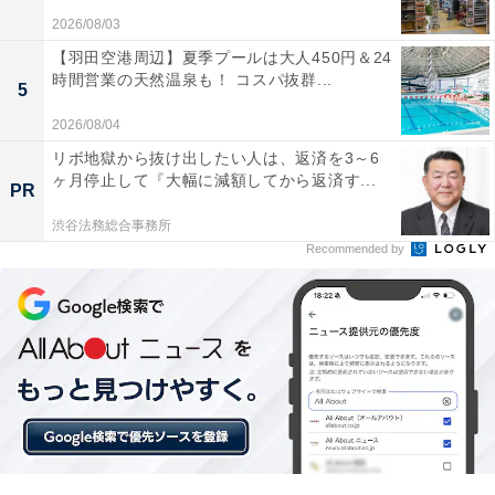
耳を塞がない圧倒的な臨場感。Boseのオー
2026/08/03
プンイヤーヘッドホンは新感覚のサウンド体
験を提供する大人気モデル
【羽田空港周辺】夏季プールは大人450円＆24
時間営業の天然温泉も！ コスパ抜群...
5
2026/08/04
リボ地獄から抜け出したい人は、返済を3～6
ヶ月停止して『大幅に減額してから返済す...
PR
渋谷法務総合事務所
Recommended by
【今日チェックしたい】HUAWEIの人気商品5選