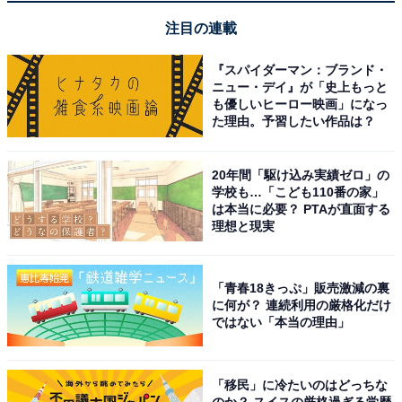
注目の連載
HUAWEI「WATCH FIT 5」
『スパイダーマン：ブランド・
ニュー・デイ』が「史上もっと
も優しいヒーロー映画」になっ
た理由。予習したい作品は？
20年間「駆け込み実績ゼロ」の
学校も…「こども110番の家」
は本当に必要？ PTAが直面する
HUAWEI WATCH FIT 5 スマートウォッチ 薄型軽量 1.82
理想と現実
インチ大画面 2500nits高輝度 10日間ロングバッテリー ワ
ークアウト GPS内蔵 転倒検知 健康管理 心拍数 睡眠 情緒
測定 iOS/アンドロイド対応 パープル
「青春18きっぷ」販売激減の裏
Amazonで見る
に何が？ 連続利用の厳格化だけ
ではない「本当の理由」
HUAWEI「WATCH FIT 5 Pro」
「移民」に冷たいのはどっちな
のか？ スイスの厳格過ぎる学歴