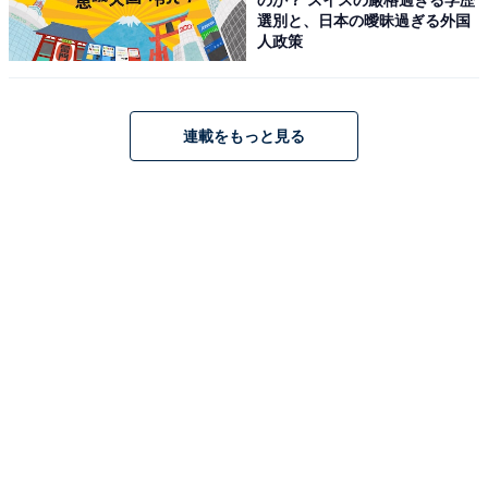
選別と、日本の曖昧過ぎる外国
人政策
連載をもっと見る
HUAWEI WATCH FIT 5 Pro スマートウォッチ 薄型軽量
ゴルフ機能 1.92インチ大画面 3000nits高輝度 ワークアウ
ト サファイアガラス GPS内蔵 転倒検知 心電図 健康管理
10日間ロングバッテリー フリーダイビング iOS/アンドロ
イド対応 ブラック
Amazonで見る
HUAWEI「Band 11 Pro」