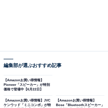
※以下のセール情報は6月24日13時現在のものです。値
段の変更、売り切れの場合もあります。
この記事の執筆者：
All About ニュース お買
いもの部
編集部が選ぶおすすめ記事
Amazonのセール商品から売れ筋ランキングまで、毎日のお買いも
のがもっと楽しく、もっとお得になる情報をお届け。編集部員によ
る独自レビューなど、ここでしか手に入らない情報も満載です。
...続きを読む
【Amazonお買い得情報】
Pioneer「スピーカー」が特別
※本記事で紹介している商品の購入やサービスの利用により、売上の一部が
価格で登場中【6月22日】
オールアバウトに還元されることがあります。
【Amazonお買い得情報】JVC
【Amazonお買い得情報】
HUAWEIの「スマートウォッチ」が限定価格に！
ケンウッド「ミニコンポ」が特
Bose「Bluetoothスピーカー」