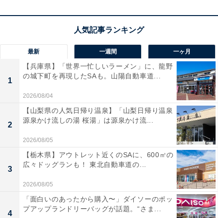
この商品のおすすめポイントは？
航空宇宙グレードのチタン合金を採用し、約34.5gの軽さ
と薄さを実現。最大3000nitsの高輝度画面は、直射日光
最新
一週間
一ヶ月
の下でもデータをくっきりと映し出します。通常使用で
【兵庫県】「世界一忙しいラーメン」に、龍野
最大14日間、GPS連続でも最大32時間持つバッテリーも
の城下町を再現したSAも。山陽自動車道...
1
強みです。オフラインマップやゴルフナビも使え、体調
2026/08/04
管理まで手元で完結します。
【山梨県の人気日帰り温泉】「山梨日帰り温泉
源泉かけ流しの湯 桜湯」は源泉かけ流...
2
ユーザーからは「GPS精度が凄く良い」「軽くて付けて
2026/08/05
いるのを忘れる！」と好評です。一方で、「iPhoneだと
【栃木県】アウトレット近くのSAに、600㎡の
一部機能に制限がある」という声も。本格的にスポーツ
広々ドッグランも！ 東北自動車道の...
3
を楽しみたい人や、充電の手間を減らしたい人は、購入
を検討してみてもよいかもしれません。
2026/08/05
「面白いのあったから購入〜」ダイソーのポッ
あわせて読みたい
プアップランドリーバッグが話題。“さま...
4