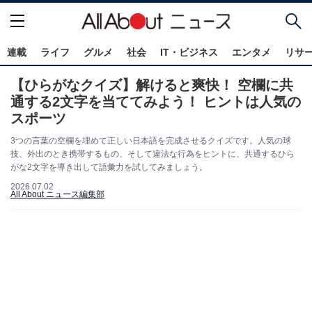
連載
ライフ
グルメ
社会
IT・ビジネス
エンタメ
リサ
【ひらがなクイズ】解けると爽快！ 空欄に共
通する2文字を当ててみよう！ ヒントは人気の
スポーツ
3つの言葉の空欄を埋めて正しい日本語を完成させるクイズです。人気の球
技、外出のとき携帯するもの、そして違法な行為をヒントに、共通するひら
がな2文字を導き出して語彙力を試してみましょう。
2026.07.02
All About ニュース編集部