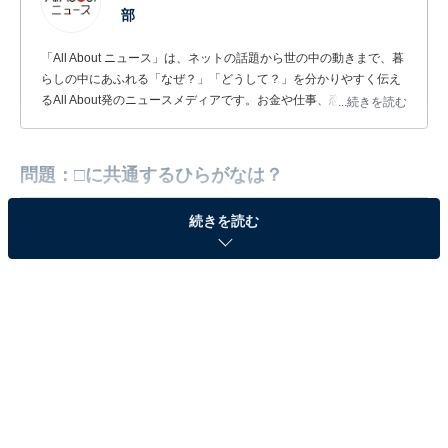
部
「All About ニュース」は、ネットの話題から世の中の動きまで、暮
らしの中にあふれる「なぜ？」「どうして？」を分かりやすく伝え
るAll About発のニュースメディアです。お金や仕事、恋愛、ITに関
...続きを読む
する疑問に対して専門家が分かりやすく回答するほか、エンタメ情
報やSNSで話題のトピックスを紹介しています。
問題：□に共通するひらがなは？
続きを読む