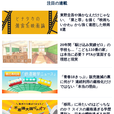
注目の連載
東野圭吾や湊かなえだけじゃな
い、「業と罪」を描く『映画ち
いかわ』から強く連想した映画
8選
20年間「駆け込み実績ゼロ」の
学校も…「こども110番の家」
は本当に必要？ PTAが直面する
理想と現実
「青春18きっぷ」販売激減の裏
に何が？ 連続利用の厳格化だけ
ではない「本当の理由」
「移民」に冷たいのはどっちな
のか？ スイスの厳格過ぎる学歴
選別と、日本の曖昧過ぎる外国