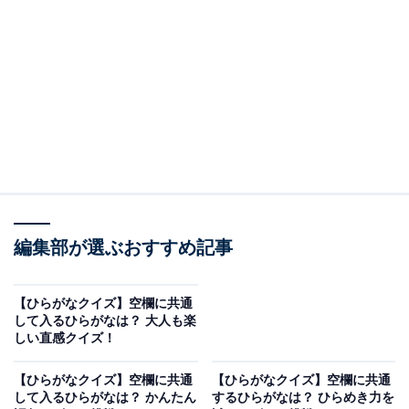
□に共通するひらがなは？
次の言葉に共通して入るひらがなを考えてみましょう。
□□す
□□もつ
あ□□げ
編集部が選ぶおすすめ記事
ヒント：緑色のコートでネットを挟んで競う世界的な球
【ひらがなクイズ】空欄に共通
技。駅や空港で預けたり機内に持ち込んだりするもの。
して入るひらがなは？ 大人も楽
しい直感クイズ！
そして、他の車両や物に衝突した状態でそのまま走り去
ってしまうマナー違反を思い浮かべてみてください。
【ひらがなクイズ】空欄に共通
【ひらがなクイズ】空欄に共通
して入るひらがなは？ かんたん
するひらがなは？ ひらめき力を