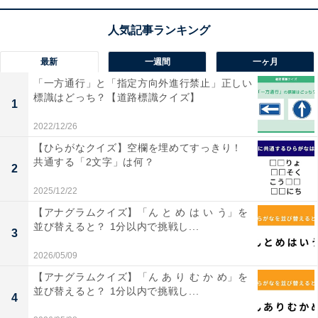
【ひらがなクイズ】空欄に共通して入るひらが
なは？ 3つの言葉から法則を探そう
最新
一週間
一ヶ月
「一方通行」と「指定方向外進行禁止」正しい
標識はどっち？【道路標識クイズ】
1
2022/12/26
【ひらがなクイズ】空欄を埋めてすっきり！
1
2
共通する「2文字」は何？
2
2025/12/22
【アナグラムクイズ】「ん と め は い う」を
並び替えると？ 1分以内で挑戦し...
3
2026/05/09
【アナグラムクイズ】「ん あ り む か め」を
並び替えると？ 1分以内で挑戦し...
4