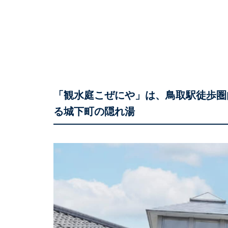
「観水庭こぜにや」は、鳥取駅徒歩圏
る城下町の隠れ湯