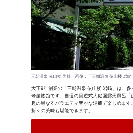
三朝温泉 依山楼 岩崎（画像：「三朝温泉 依山楼 岩崎
大正9年創業の「三朝温泉 依山楼 岩崎」は、
老舗旅館です。自慢の回遊式大庭園露天風呂「
趣の異なるバラエティ豊かな湯船で楽しめます
折々の美味も堪能できます。