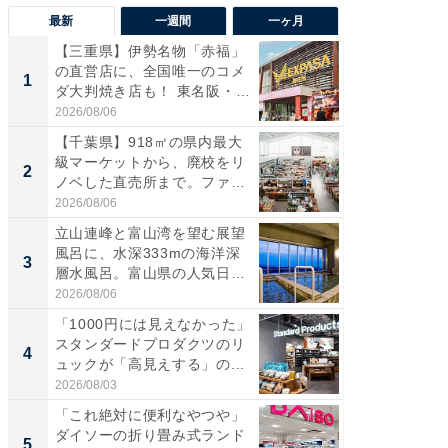
最新
一週間
一ヶ月
【三重県】伊勢名物「赤福」
【兵庫
の直営店に、全国唯一のコメ
ーメン
1
1
ダ大判焼き店も！ 東名阪・
再現した
伊...
道...
2026/08/06
2026/08/0
【千葉県】918㎡の県内最大
【三重
級マーケットから、廃校をリ
の直営
2
2
ノベした直売所まで。ファ
ダ大判焼
ー...
伊...
2026/08/06
2026/08/0
立山連峰と富山湾を望む展望
【千葉県
風呂に、水深333mの海洋深
級マー
3
3
層水風呂。富山県の人気日
ノベし
帰...
ー...
2026/08/06
2026/08/0
「1000円には見えなかった」
ステラ
スタンダードプロダクツのリ
詰め放題
4
4
ュックが「高見えする」の...
00円で「
2026/08/03
2026/08/0
「これ絶対に便利なやつや」
立山連
ダイソーの折り畳み式ランド
風呂に、
5
5