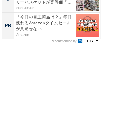
リーバスケットが高評価「使
層水風
わ...
帰...
2026/08/03
2026/08/0
「今日の目玉商品は？」毎日
新卒20
変わるAmazonタイムセール
の育成
PR
PR
が見逃せない
Amazon
シンプレ
Recommended by