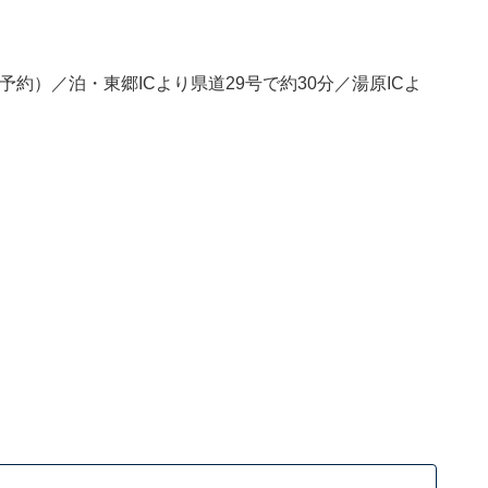
予約）／泊・東郷ICより県道29号で約30分／湯原ICよ