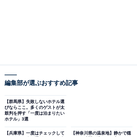
「伊香保温泉 ホテル木暮」は北関東最大級の湯殿
と黄金の湯が自慢の宿
編集部が選ぶおすすめ記事
【群馬県】失敗しないホテル選
びならここ。多くのゲストが太
鼓判を押す「一度は泊まりたい
ホテル」3選
【兵庫県】一度はチェックして
【神奈川県の温泉地】静かで穏
伊香保温泉 ホテル木暮（画像：「伊香保温泉 ホテル木暮」公式Webサイト