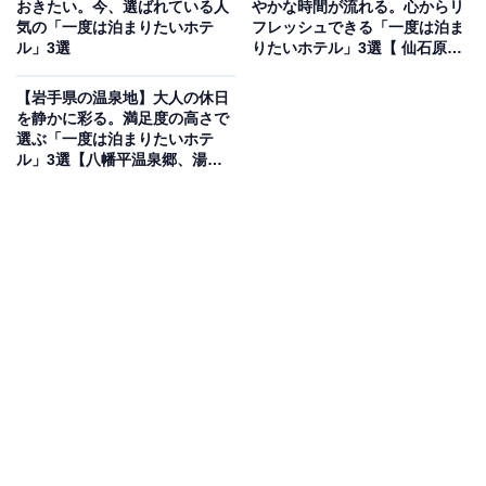
おきたい。今、選ばれている人
やかな時間が流れる。心からリ
より）
気の「一度は泊まりたいホテ
フレッシュできる「一度は泊ま
ル」3選
りたいホテル」3選【 仙石原温
伊香保温泉 ホテル木暮は、名湯「黄金の湯」の総湧出量
泉・ 箱根湯本温泉・芦ノ湖温
の4分の1を有する、圧倒的な湯量が自慢の宿です。非日
泉】
【岩手県の温泉地】大人の休日
常の癒し空間で湯浴み体験をできる大浴場「千楽」で
を静かに彩る。満足度の高さで
選ぶ「一度は泊まりたいホテ
は、多彩な露天風呂や寝湯などで源泉掛け流しの湯を心
ル」3選【八幡平温泉郷、湯川
ゆくまで堪能できます。お料理は群馬の食材を活かした
温泉、つなぎ温泉】
「創作和会席」が提供され、目と舌で旬を味わえます。
楽天トラベルでホテルを見る