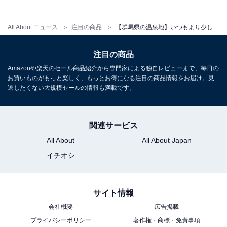
アクセス
All About ニュース
注目の商品
【群馬県の温泉地】いつもより少し贅沢な週末に。ご褒美ステイに選びたい「一度は泊まりたいホテル」3選【伊香保温泉・赤城温泉・沢渡温泉】
所在地：群馬県前橋市苗ヶ島町甲2031
注目の商品
交通手段：JR前橋駅からタクシーで約50分／北関東自動
Amazonや楽天のセール商品紹介から専門家による独自レビューまで、毎日の
車道伊勢崎ICから車で約40分／関越自動車道赤城ICから
お買いものがもっと楽しく、もっとお得になる注目の商品情報をお届け。見
車で約40分
逃したくない大規模セールの情報も満載です。
料金
関連サービス
大人1名（参考価格）：19,910円
All About
All About Japan
※料金は公式Webサイト参考価格
イチオシ
※プラン・部屋により価格は変動します
チェックイン・チェックアウト
サイト情報
チェックイン：15:00
会社概要
広告掲載
チェックアウト：10:00
プライバシーポリシー
著作権・商標・免責事項