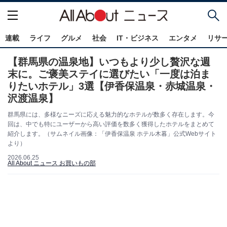
連載
ライフ
グルメ
社会
IT・ビジネス
エンタメ
リサ
【群馬県の温泉地】いつもより少し贅沢な週
末に。ご褒美ステイに選びたい「一度は泊ま
りたいホテル」3選【伊香保温泉・赤城温泉・
沢渡温泉】
群馬県には、多様なニーズに応える魅力的なホテルが数多く存在します。今
回は、中でも特にユーザーから高い評価を数多く獲得したホテルをまとめて
紹介します。（サムネイル画像：「伊香保温泉 ホテル木暮」公式Webサイト
より）
2026.06.25
All About ニュース お買いもの部