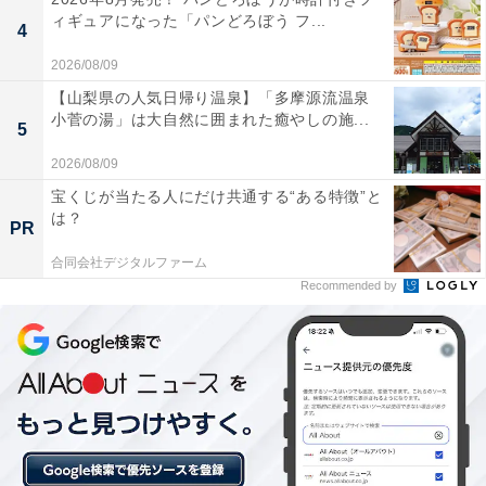
あわせて読みたい
ィギュアになった「パンどろぼう フ...
4
【伊香保温泉の人気ホテル】「伊香保温泉 ホ
2026/08/09
テル木暮」は北関東最大級の湯殿と黄金の湯
が自慢の宿
【山梨県の人気日帰り温泉】「多摩源流温泉
小菅の湯」は大自然に囲まれた癒やしの施...
5
2026/08/09
宝くじが当たる人にだけ共通する“ある特徴”と
は？
PR
合同会社デジタルファーム
Recommended by