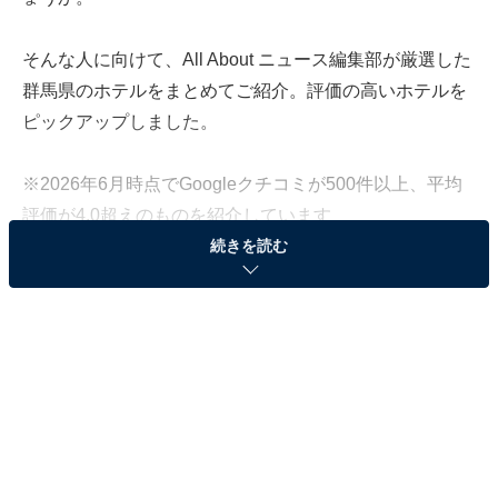
そんな人に向けて、All About ニュース編集部が厳選した
群馬県のホテルをまとめてご紹介。評価の高いホテルを
ピックアップしました。
※2026年6月時点でGoogleクチコミが500件以上、平均
評価が4.0超えのものを紹介しています
続きを読む
この記事の執筆者：
All About ニュース お買
いもの部
Amazonのセール商品から売れ筋ランキングまで、毎日のお買いも
のがもっと楽しく、もっとお得になる情報をお届け。編集部員によ
る独自レビューなど、ここでしか手に入らない情報も満載です。
...続きを読む
※本記事で紹介している商品の購入やサービスの利用により、売上の一部が
オールアバウトに還元されることがあります。