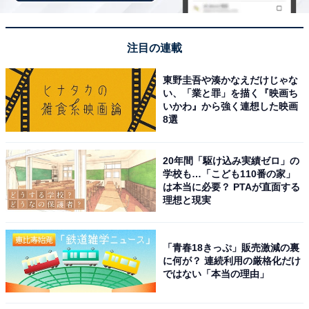
「にごり湯の宿 赤城温泉ホテル」は濃厚なにごり
湯が魅力
注目の連載
東野圭吾や湊かなえだけじゃな
い、「業と罪」を描く『映画ち
いかわ』から強く連想した映画
8選
20年間「駆け込み実績ゼロ」の
学校も…「こども110番の家」
は本当に必要？ PTAが直面する
理想と現実
「青春18きっぷ」販売激減の裏
に何が？ 連続利用の厳格化だけ
ではない「本当の理由」
にごり湯の宿 赤城温泉ホテル（画像：「にごり湯の宿 赤城温泉ホテル」公
式Webサイトより）