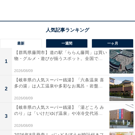
アクセス
所在地：群馬県渋川市伊香保町伊香保135番地
交通手段：関越自動車道 渋川伊香保ICより約20分／JR
渋川駅より路線バスで約30分
最新
一週間
一ヶ月
【群馬県藤岡市】道の駅「ららん藤岡」は買い
料金
物・グルメ・遊びが揃うスポット。全国で...
1
大人1名（参考価格）：2万1120円
2026/08/09
※料金は公式Webサイト参考価格
【岐阜県の人気スーパー銭湯】「六条温泉 喜
※プラン・部屋により価格は変動します
多の湯」は人工温泉や多彩なお風呂・岩盤...
2
チェックイン・チェックアウト
2026/08/09
【岐阜県の人気スーパー銭湯】「湯どころ み
チェックイン：15:00
のり」は「いけだゆげ温泉」や冷冷交代浴...
3
チェックアウト：10:00
※プランにより時間が異なる可能性があります
2026/08/09
2026年8月発売！ パンどろぼうが時計付きフ