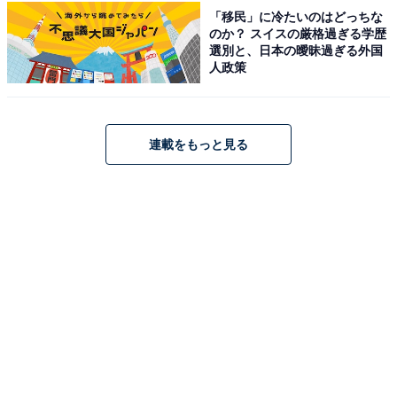
「移民」に冷たいのはどっちな
のか？ スイスの厳格過ぎる学歴
「にごり湯の宿 赤城温泉ホテル」は、赤城山の中腹に佇
選別と、日本の曖昧過ぎる外国
む秘湯の宿です。最大の自慢は、空気に触れると「にご
人政策
り湯」に変化する天然温泉。「美肌の湯」とも呼ばれる
炭酸水素塩温泉を4つの貸切風呂で楽しめます。食事は
「上州牛」「赤城牛」「赤城地鶏」といった地元食材を
連載をもっと見る
活かした料理を堪能でき、静かな山あいで心安らぐひと
ときを過ごせます。
楽天トラベルでホテルを見る