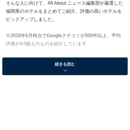
そんな人に向けて、All About ニュース編集部が厳選した
福岡県のホテルをまとめてご紹介。評価の高いホテルを
ピックアップしました。
※2026年6月時点でGoogleクチコミが500件以上、平均
評価が4.0超えのものを紹介しています
この記事の執筆者：
All About ニュース お買
続きを読む
いもの部
Amazonのセール商品から売れ筋ランキングまで、毎日のお買いも
のがもっと楽しく、もっとお得になる情報をお届け。編集部員によ
る独自レビューなど、ここでしか手に入らない情報も満載です。
...続きを読む
※本記事で紹介している商品の購入やサービスの利用により、売上の一部が
オールアバウトに還元されることがあります。
「原鶴温泉 泰泉閣」はダブル美肌の湯とジャング