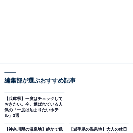
ル風呂が魅力
編集部が選ぶおすすめ記事
【兵庫県】一度はチェックして
おきたい。今、選ばれている人
気の「一度は泊まりたいホテ
ル」3選
原鶴温泉 泰泉閣（画像：「原鶴温泉 泰泉閣」公式Webサイトより）
【神奈川県の温泉地】静かで穏
【岩手県の温泉地】大人の休日
「原鶴温泉 泰泉閣」は、アルカリ性単純泉と硫黄泉の2