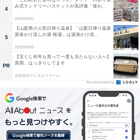
あわせて読みたい
み式ランドリーバスケットが高評価「使わ...
4
【原鶴温泉の人気ホテル】「原鶴温泉 泰泉
2026/08/03
閣」はダブル美肌の湯とジャングル風呂が魅
力
【山梨県の人気日帰り温泉】「山梨日帰り温泉
源泉かけ流しの湯 桜湯」は源泉かけ流...
5
2026/08/05
【宝くじ何年も買って一度も当たらない人へ】
原因、はっきりしてます
PR
合同会社デジタルファーム
Recommended by