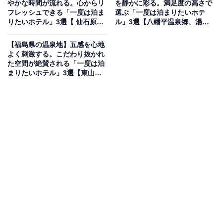
やかな時間が流れる。心からリ
を静かに彩る。満足度の高さで
つの泉質を併せ持つ「ダブル美肌の湯」を堪能できる宿
フレッシュできる「一度は泊ま
選ぶ「一度は泊まりたいホテ
りたいホテル」3選【 仙石原温
ル」3選【八幡平温泉郷、湯川
です。名物の「ジャングル風呂」をはじめ、「千歳の
泉・ 箱根湯本温泉・芦ノ湖温
温泉、つなぎ温泉】
湯」や筑後川の伝説にちなんだ「かっぱの湯」など、多
泉】
【福島県の温泉地】五感を心地
彩な湯処で湯巡りを楽しめます。食事は「筑前朝倉蒸し
よく刺激する。こだわり抜かれ
た空間が絶賛される「一度は泊
雑煮」など、筑後の豊かな旬の食材を活かした会席料理
まりたいホテル」3選【東山温
が自慢です。
泉・飯坂温泉・会津芦ノ牧温
泉】
楽天トラベルでホテルを見る
アクセス