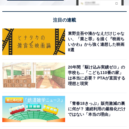
「原鶴温泉 ホテルパーレンス小野屋」は畳風呂と
日本庭園が魅力の宿
注目の連載
東野圭吾や湊かなえだけじゃな
い、「業と罪」を描く『映画ち
いかわ』から強く連想した映画
8選
20年間「駆け込み実績ゼロ」の
学校も…「こども110番の家」
は本当に必要？ PTAが直面する
理想と現実
「青春18きっぷ」販売激減の裏
に何が？ 連続利用の厳格化だけ
ではない「本当の理由」
原鶴温泉 ホテルパーレンス小野屋（画像：「原鶴温泉 ホテルパーレンス小
野屋」公式Webサイトより）