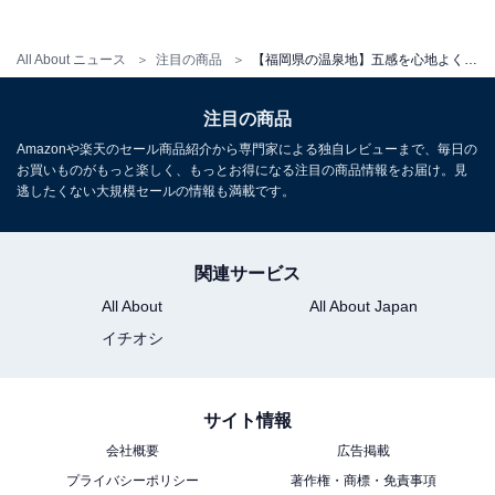
アクセス
All About ニュース
注目の商品
【福岡県の温泉地】五感を心地よく刺激する。こだわり抜かれた空間が絶賛される「一度は泊まりたいホテル」3選【原鶴温泉】
所在地：福岡県朝倉市杷木久喜宮1841-1
注目の商品
交通手段：車：大分自動車道「杷木IC」より国道386号
Amazonや楽天のセール商品紹介から専門家による独自レビューまで、毎日の
線経由で約5分／列車：JR久大本線「筑後吉井駅」より
お買いものがもっと楽しく、もっとお得になる注目の商品情報をお届け。見
車・送迎で約10分／バス：高速バス「杷木バス停」より
逃したくない大規模セールの情報も満載です。
車・送迎で約5分（筑後吉井駅・杷木バス停より無料送
迎あり ※18:00まで）
関連サービス
料金
All About
All About Japan
イチオシ
大人1名（参考価格）：1万5950円
※料金は公式Webサイト参考価格
※プラン・部屋により価格は変動します
サイト情報
会社概要
広告掲載
チェックイン・チェックアウト
プライバシーポリシー
著作権・商標・免責事項