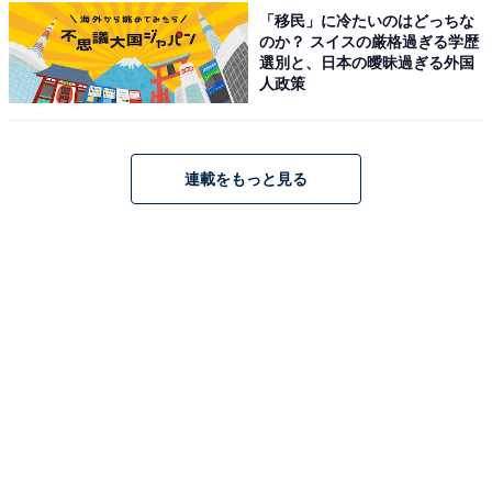
「移民」に冷たいのはどっちな
「原鶴温泉 ホテルパーレンス小野屋」は創業140年を超
のか？ スイスの厳格過ぎる学歴
選別と、日本の曖昧過ぎる外国
える老舗温泉宿です。2023年にはロビー・ラウンジや露
人政策
天風呂などがリニューアルされました。お風呂は、自然
と調和した「庭園露天風呂」や、柔らかな肌ざわりの
「畳風呂（館内風呂）」で『美肌の湯』を堪能できま
連載をもっと見る
す。食事は「メインダイニング けやき」や「レストラン
寿泉」で九州の豊かな恵みを味わえます。
楽天トラベルでホテルを見る