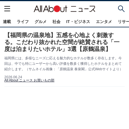
連載
ライフ
グルメ
社会
IT・ビジネス
エンタメ
リサ
【福岡県の温泉地】五感を心地よく刺激す
る。こだわり抜かれた空間が絶賛される「一
度は泊まりたいホテル」3選【原鶴温泉】
福岡県には、多様なニーズに応える魅力的なホテルが数多く存在します。今
回は、中でも特にユーザーから高い評価を数多く獲得したホテルをまとめて
紹介します。（サムネイル画像：「原鶴温泉 泰泉閣」公式Webサイトより）
2026.06.24
All About ニュース お買いもの部