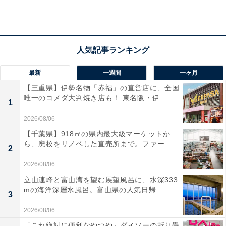
所在地：福岡県朝倉市杷木志波20
交通手段：JR久大本線 筑後吉井駅から車で約10分／大
分自動車道 杷木ICから約10分／朝倉ICから約10分／杷木
バス停から車で約5分
最新
一週間
一ヶ月
料金
【三重県】伊勢名物「赤福」の直営店に、全国
唯一のコメダ大判焼き店も！ 東名阪・伊...
1
大人1名（参考価格）：1万6500円
2026/08/06
※料金は公式Webサイト参考価格
【千葉県】918㎡の県内最大級マーケットか
※プラン・部屋により価格は変動します
ら、廃校をリノベした直売所まで。ファー...
2
チェックイン・チェックアウト
2026/08/06
立山連峰と富山湾を望む展望風呂に、水深333
チェックイン：15:00
mの海洋深層水風呂。富山県の人気日帰...
3
チェックアウト：10:00
※プランにより時間が異なる可能性があります
2026/08/06
「これ絶対に便利なやつや」ダイソーの折り畳