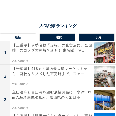
アクセス
所在地：岩手県花巻市湯口字志戸平27-1
交通手段：JR東北本線「花巻駅」より無料シャトルバス
で約20分／JR東北新幹線「新花巻駅」より車で約30分／
いわて花巻空港より車で約30分
最新
一週間
一ヶ月
【三重県】伊勢名物「赤福」の直営店に、全国
料金
唯一のコメダ大判焼き店も！ 東名阪・伊...
1
大人1名（参考価格）：1万5950円
2026/08/06
※料金は公式Webサイト参考価格
【千葉県】918㎡の県内最大級マーケットか
※プラン・部屋により価格は変動します
ら、廃校をリノベした直売所まで。ファー...
2
チェックイン・チェックアウト
2026/08/06
立山連峰と富山湾を望む展望風呂に、水深333
チェックイン：15:00
mの海洋深層水風呂。富山県の人気日帰...
3
チェックアウト：10:00
2026/08/06
※プランにより時間が異なる可能性があります
【兵庫県】「世界一忙しいラーメン」に、龍野