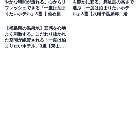
やかな時間が流れる。心からリ
を静かに彩る。満足度の高さで
「志戸平温泉 湯の杜 ホテル志戸平」は、豊沢川のほとり
フレッシュできる「一度は泊ま
選ぶ「一度は泊まりたいホテ
りたいホテル」3選【 仙石原温
ル」3選【八幡平温泉郷、湯川
に位置する潤いの渓流リゾートです。翠深い山あいで名
泉・ 箱根湯本温泉・芦ノ湖温
温泉、つなぎ温泉】
湯を堪能できる「日高見の湯」や「天河の湯」など多彩
泉】
【福島県の温泉地】五感を心地
な湯殿が魅力。食事は「Live×Buffet ヒカリノモリ」に
よく刺激する。こだわり抜かれ
た空間が絶賛される「一度は泊
て、ライブキッチンで作る出来立ての料理や約60種類の
まりたいホテル」3選【東山温
ビュッフェを心ゆくまで楽しめます。
泉・飯坂温泉・会津芦ノ牧温
泉】
楽天トラベルでホテルを見る