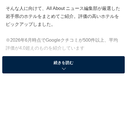
そんな人に向けて、All About ニュース編集部が厳選した
岩手県のホテルをまとめてご紹介。評価の高いホテルを
ピックアップしました。
※2026年6月時点でGoogleクチコミが500件以上、平均
評価が4.0超えのものを紹介しています
続きを読む
この記事の執筆者：
All About ニュース お買
いもの部
Amazonのセール商品から売れ筋ランキングまで、毎日のお買いも
のがもっと楽しく、もっとお得になる情報をお届け。編集部員によ
る独自レビューなど、ここでしか手に入らない情報も満載です。
...続きを読む
※本記事で紹介している商品の購入やサービスの利用により、売上の一部が
オールアバウトに還元されることがあります。