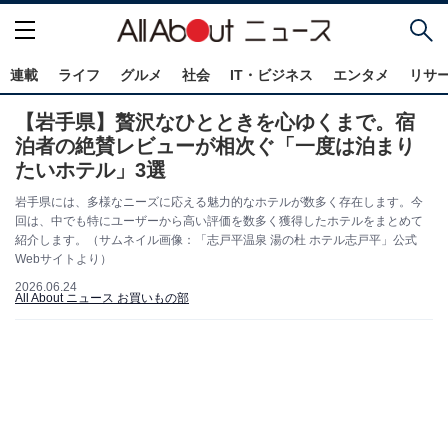
連載
ライフ
グルメ
社会
IT・ビジネス
エンタメ
リサ
【岩手県】贅沢なひとときを心ゆくまで。宿
泊者の絶賛レビューが相次ぐ「一度は泊まり
たいホテル」3選
岩手県には、多様なニーズに応える魅力的なホテルが数多く存在します。今
回は、中でも特にユーザーから高い評価を数多く獲得したホテルをまとめて
紹介します。（サムネイル画像：「志戸平温泉 湯の杜 ホテル志戸平」公式
Webサイトより）
2026.06.24
All About ニュース お買いもの部