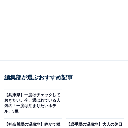
「志戸平温泉 湯の杜 ホテル志戸平」は潤いの渓流
リゾート
編集部が選ぶおすすめ記事
【兵庫県】一度はチェックして
おきたい。今、選ばれている人
気の「一度は泊まりたいホテ
ル」3選
志戸平温泉 湯の杜 ホテル志戸平（画像：「志戸平温泉 湯の杜 ホテル志戸
平」公式Webサイトより）
【神奈川県の温泉地】静かで穏
【岩手県の温泉地】大人の休日