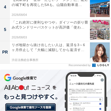
の城下町を再現したSAも。山陽自動車道...
あわせて読みたい
4
【岩手県の人気ホテル】「志戸平温泉 湯の杜
2026/08/04
ホテル志戸平」が選ばれる理由
「これ絶対に便利なやつや」ダイソーの折り畳
み式ランドリーバスケットが高評価「使わ...
5
2026/08/03
リボ地獄から抜け出したい人は、返済を3～6
ヶ月停止して『大幅に減額してから返済す...
PR
渋谷法務総合事務所
Recommended by