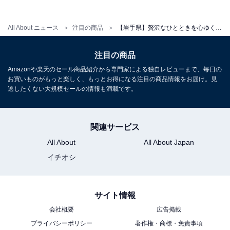
アクセス
All About ニュース
注目の商品
【岩手県】贅沢なひとときを心ゆくまで。宿泊者の絶賛レビューが相次ぐ「一度は泊まりたいホテル」3選
所在地：岩手県花巻市下シ沢字中野53番地1
交通手段：東北自動車道 花巻南ICより県道12号線経由で
注目の商品
約20分／東北新幹線 新花巻駅・JR東北本線 花巻駅より
Amazonや楽天のセール商品紹介から専門家による独自レビューまで、毎日の
無料シャトルバス（事前予約制）あり／JR花巻駅より路
お買いものがもっと楽しく、もっとお得になる注目の商品情報をお届け。見
逃したくない大規模セールの情報も満載です。
線バスで約40分、「山の神温泉」下車
料金
関連サービス
大人1名（参考価格）：1万4850円
All About
All About Japan
※料金は公式Webサイト参考価格
イチオシ
※プラン・部屋により価格は変動します
サイト情報
チェックイン・チェックアウト
会社概要
広告掲載
チェックイン：15:00
プライバシーポリシー
著作権・商標・免責事項