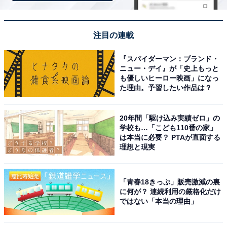
「花巻温泉郷 山の神温泉 優香苑」は宮大工が手掛
けた建築美と源源掛け流しの名湯が魅力
注目の連載
『スパイダーマン：ブランド・
ニュー・デイ』が「史上もっと
も優しいヒーロー映画」になっ
た理由。予習したい作品は？
20年間「駆け込み実績ゼロ」の
学校も…「こども110番の家」
は本当に必要？ PTAが直面する
理想と現実
「青春18きっぷ」販売激減の裏
に何が？ 連続利用の厳格化だけ
ではない「本当の理由」
花巻温泉郷 山の神温泉 優香苑（画像：「花巻温泉郷 山の神温泉 優香苑」公
式Webサイトより）