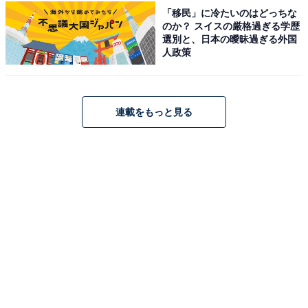
「移民」に冷たいのはどっちな
「花巻温泉郷 山の神温泉 優香苑」は、宮大工が手掛けた
のか？ スイスの厳格過ぎる学歴
格子模様の格天井など巧みな細工が施された木のぬくも
選別と、日本の曖昧過ぎる外国
人政策
り溢れる宿。5種の源泉を使用した源泉掛け流しの温泉
は、驚くほどとろりとした肌触り。花巻温泉郷最大級の
大きさを誇る大露天風呂などで極上の湯めぐりが楽しめ
連載をもっと見る
ます。お料理はいわて牛や白金豚など地元の旬を堪能で
きます。
楽天トラベルでホテルを見る