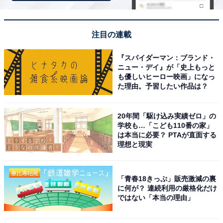
「天然温泉 はり温泉らんど」は名阪国道・針イン
注目の連載
ターに隣接した道の駅内の天然温泉施設
『スパイダーマン：ブランド・
ニュー・デイ』が「史上もっと
も優しいヒーロー映画」になっ
た理由。予習したい作品は？
20年間「駆け込み実績ゼロ」の
学校も…「こども110番の家」
は本当に必要？ PTAが直面する
理想と現実
「青春18きっぷ」販売激減の裏
に何が？ 連続利用の厳格化だけ
ではない「本当の理由」