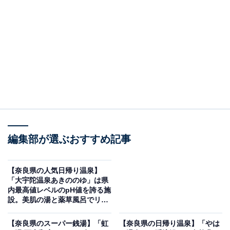
湯が自慢の天然温泉
編集部が選ぶおすすめ記事
【奈良県の人気日帰り温泉】
「大宇陀温泉あきののゆ」は県
内最高値レベルのpH値を誇る施
「お亀の湯」公式Webサイトより
設。美肌の湯と薬草風呂でリラ
ックス
泉質はナトリウムー炭酸水素塩温泉で、お肌が「ぬるぬ
【奈良県のスーパー銭湯】「虹
【奈良県の日帰り温泉】「やは