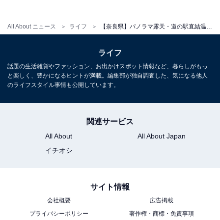
所在地：奈良県奈良市針町361
All About ニュース
ライフ
【奈良県】パノラマ露天・道の駅直結温泉まで！ 個性豊かな人気日帰り温泉4選
アクセス：名阪国道（国道25号線）針インターに隣接。
大阪から車で約60分。近鉄大阪線「榛原駅」から車で約
ライフ
15分、バスで約30分。
話題の生活雑貨やファッション、お出かけスポット情報など、暮らしがもっ
と楽しく、豊かになるヒントが満載。編集部が独自調査した、気になる他人
料金
のライフスタイル事情も公開しています。
※シャンプー・ボディソープ備え付け。タオルは有料
（フェイスタオル250円、バスタオル500円）。
関連サービス
平日：750円
All About
All About Japan
土・日・祝：800円
イチオシ
宿泊可否
サイト情報
宿泊：可（カプセルホテル併設）
会社概要
広告掲載
あわせて読みたい
プライバシーポリシー
著作権・商標・免責事項