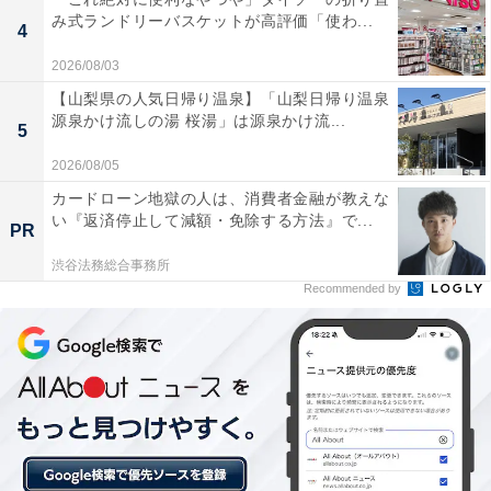
み式ランドリーバスケットが高評価「使わ...
4
あわせて読みたい
2026/08/03
【奈良県の人気日帰り温泉】「お亀の湯」は
【山梨県の人気日帰り温泉】「山梨日帰り温泉
源泉かけ流しの湯 桜湯」は源泉かけ流...
5
2026/08/05
カードローン地獄の人は、消費者金融が教えな
い『返済停止して減額・免除する方法』で...
PR
渋谷法務総合事務所
Recommended by