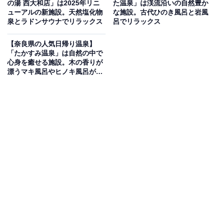
る、しっとりする」と評判の「美人の湯」を楽しめま
の湯 西大和店」は2025年リニ
た温泉」は渓流沿いの自然豊か
ューアルの新施設。天然塩化物
な施設。古代ひのき風呂と岩風
す。浴室は週替わり制の「石の浴室」と「木の浴室」の
泉とラドンサウナでリラックス
呂でリラックス
2種類があり、共に曽爾の大自然を望めるパノラマ露天
風呂を完備。館内の食事処「お亀庵」では、コシのある
【奈良県の人気日帰り温泉】
「たかすみ温泉」は自然の中で
うどんや地ビールの「曽爾高原ビール」を堪能でき、湯
心身を癒せる施設。木の香りが
上がり後もゆっくりと寛げるのが魅力です。
漂うマキ風呂やヒノキ風呂が自
慢
営業時間
4〜11月：11:00〜21:00（最終受付20:00）
12〜3月：11:00〜20:30（最終受付19:30）
定休日：毎週水曜日（祝日は営業・翌日休業）・年末年
始
アクセス
所在地：奈良県宇陀郡曽爾村大字太良路830番地
アクセス：大阪から車で約1時間50分、名古屋から約2時