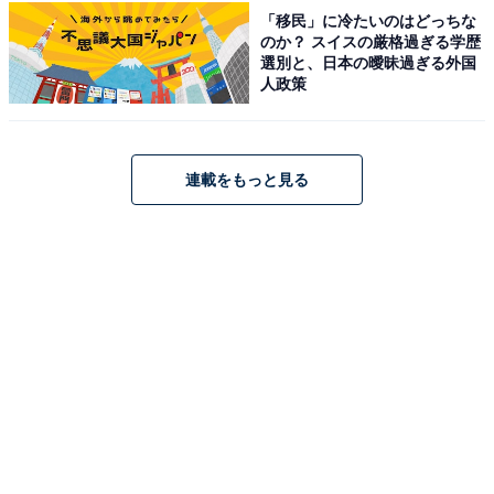
「天然温泉 はり温泉らんど（道の駅 針テラス）」公式Webサイトより
「移民」に冷たいのはどっちな
のか？ スイスの厳格過ぎる学歴
西日本最大級の規模を誇る道の駅「針テラス」の敷地内
選別と、日本の曖昧過ぎる外国
人政策
にある日帰り天然温泉施設。泉質はナトリウムイオンと
炭酸水素イオンを主成分とするアルカリ性単純温泉で、
スベスベつるつるの浴感が楽しめます。大浴場・露天風
呂・サウナ・水風呂を完備しており、サウナは木に囲ま
連載をもっと見る
れた広めのサウナ室で心身をリフレッシュできます。
2023年5月にリニューアルし、ゆったり広々とした脱衣
室には男女共に約200個のロッカーを完備しています。
営業時間
平日：10:00〜23:00（受付 22:30まで）
土・日・祝：7:00〜23:00（受付 22:30まで）
定休日：毎週水曜日
アクセス