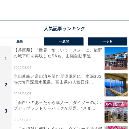
間40分。針I.Cから国道369号線をご利用ください（カー
ナビにより狭い道を案内される場合があるためご注意く
ださい）。
料金
最新
一週間
一ヶ月
※入湯料金にはバスタオルは含まれません（貸出110
【兵庫県】「世界一忙しいラーメン」に、龍野
円、フェイスタオル販売200円）。
の城下町を再現したSAも。山陽自動車道...
1
平日：900円
2026/08/04
土・日・祝：900円
立山連峰と富山湾を望む展望風呂に、水深333
mの海洋深層水風呂。富山県の人気日帰...
（大人・中学生以上の場合）
2
2026/08/06
宿泊可否
「面白いのあったから購入〜」ダイソーのポッ
プアップランドリーバッグが話題。“さま...
宿泊：不可（日帰り温泉施設のため）。ただし、隣接し
3
てキャンプ場「サン・ビレッジ曽爾」が運営されていま
2026/08/03
す。
「これ絶対に便利なやつや」ダイソーの折り畳