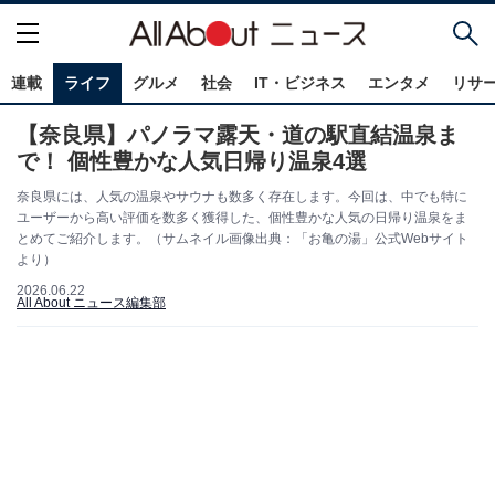
連載
ライフ
グルメ
社会
IT・ビジネス
エンタメ
リサ
【奈良県】パノラマ露天・道の駅直結温泉ま
で！ 個性豊かな人気日帰り温泉4選
奈良県には、人気の温泉やサウナも数多く存在します。今回は、中でも特に
ユーザーから高い評価を数多く獲得した、個性豊かな人気の日帰り温泉をま
とめてご紹介します。（サムネイル画像出典：「お亀の湯」公式Webサイト
より）
2026.06.22
All About ニュース編集部