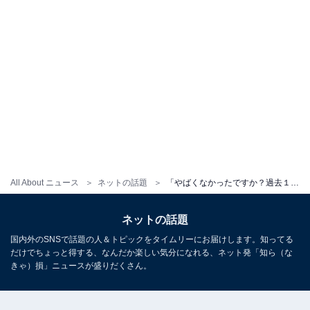
All About ニュース
ネットの話題
「やばくなかったですか？過去１」近藤春菜、“かっこよすぎて、泣いた”ミスチルのライブに感動！
ネットの話題
国内外のSNSで話題の人＆トピックをタイムリーにお届けします。知ってる
だけでちょっと得する、なんだか楽しい気分になれる、ネット発「知ら（な
きゃ）損」ニュースが盛りだくさん。