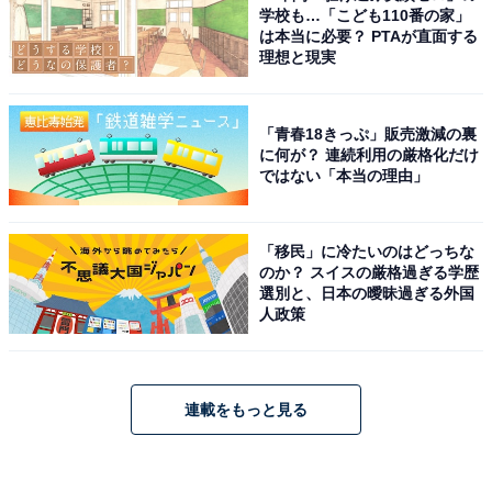
学校も…「こども110番の家」
は本当に必要？ PTAが直面する
理想と現実
「青春18きっぷ」販売激減の裏
に何が？ 連続利用の厳格化だけ
ではない「本当の理由」
「移民」に冷たいのはどっちな
のか？ スイスの厳格過ぎる学歴
選別と、日本の曖昧過ぎる外国
人政策
連載をもっと見る