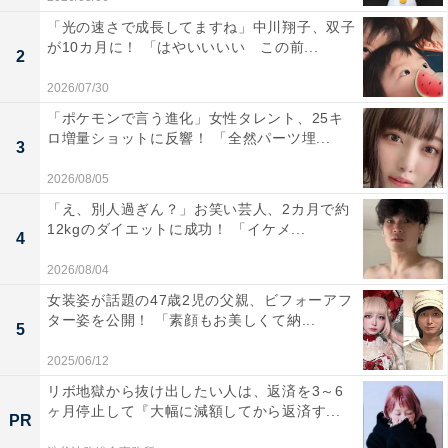
「光の速さで成長してますね」中川翔子、双子
が10カ月に！ 「はやいいいい この前...
2
2026/07/30
「ポケモンで言う進化」女性タレント、25キ
ロ増量ショットに反響！ 「全然パーツ埋...
3
2026/08/05
「え、別人過ぎん？」お笑い芸人、2カ月で約
12kgのダイエットに成功！ 「イケメ...
4
2026/08/04
女装姿が話題の47歳2児の父親、ビフォーアフ
ター姿を公開！ 「素顔もお美しくて納...
5
2025/06/12
リボ地獄から抜け出したい人は、返済を3～6
ヶ月停止して『大幅に減額してから返済す...
PR