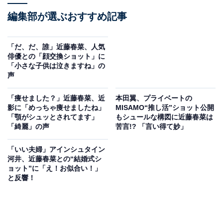
編集部が選ぶおすすめ記事
「だ、だ、誰」近藤春菜、人気
俳優との「顔交換ショット」に
「小さな子供は泣きますね」の
声
「痩せました？」近藤春菜、近
本田翼、プライベートの
影に「めっちゃ痩せましたね」
MISAMO“推し活”ショット公開
「顎がシュッとされてます」
もシュールな構図に近藤春菜は
「綺麗」の声
苦言!? 「言い得て妙」
「いい夫婦」アインシュタイン
河井、近藤春菜との“結婚式シ
ョット”に「え！お似合い！」
と反響！