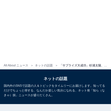
All About ニュース
ネットの話題
「サプライズ大成功」杉浦太陽、妻・辻希美の誕生会を開催「1ヶ月以上前から」「みんな本当にありがとう」
ネットの話題
国内外のSNSで話題の人＆トピックをタイムリーにお届けします。知ってる
だけでちょっと得する、なんだか楽しい気分になれる、ネット発「知ら（な
きゃ）損」ニュースが盛りだくさん。