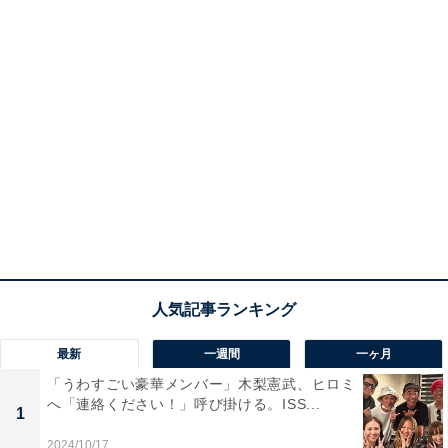
最新
一週間
一ヶ月
「うわすごい豪華メンバー」木梨憲武、ヒロミ
へ「連絡ください！」呼び掛ける。ISS...
1
2024/10/17