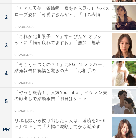
「リアル天使」篠崎愛、肩をちら見せしたバス
ローブ姿に「可愛すぎんぞ～」「目の表情...
2
2023/03/03
「これが北川景子！？」すっぴん？ オフショ
ットに「顔が疲れてますね」「無加工無表...
3
2025/04/22
「そこくっつくの？！」元NGT48メンバー、
結婚報告に祝福と驚きの声！「お相手の...
4
2026/08/07
「やっと報告！」人気YouTuber、イケメン夫
の顔出しで結婚報告「明日はショッ...
5
2026/01/15
リボ地獄から抜け出したい人は、返済を3～6
ヶ月停止して『大幅に減額してから返済す...
PR