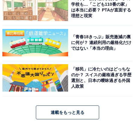
学校も…「こども110番の家」
は本当に必要？ PTAが直面する
理想と現実
「青春18きっぷ」販売激減の裏
に何が？ 連続利用の厳格化だけ
ではない「本当の理由」
「移民」に冷たいのはどっちな
のか？ スイスの厳格過ぎる学歴
選別と、日本の曖昧過ぎる外国
人政策
連載をもっと見る