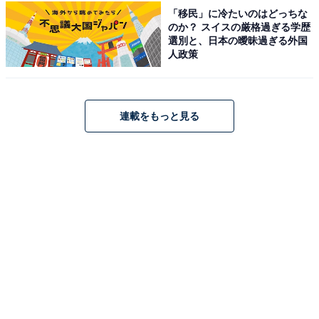
Bose TV Speaker テレビスピーカー Bluetooth 接続
「移民」に冷たいのはどっちな
59.4 cm (W) x 5.6 cm (H) x 10.2 cm (D) 2.0 kg ブラック
のか？ スイスの厳格過ぎる学歴
Amazonで見る
選別と、日本の曖昧過ぎる外国
人政策
BOSE「Smart Soundbar」
連載をもっと見る
Bose Smart Soundbar スマートサウンドバー Dolby
Atmos対応 Bluetooth, Wi-Fi接続 Amazon Alexa,
Googleアシスタント対応 ブラック
Amazonで見る