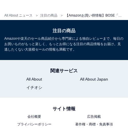
BOSE「SoundLink Max」
All About ニュース
注目の商品
【Amazonお買い得情報】BOSE「テレビ会議デバイス」が特別価格で登場中【6月23日】
注目の商品
Amazonや楽天のセール商品紹介から専門家による独自レビューまで、毎日の
お買いものがもっと楽しく、もっとお得になる注目の商品情報をお届け。見
逃したくない大規模セールの情報も満載です。
Bose SoundLink Max Portable Speaker 大型
Bluetooth ポータブル スピーカー ワイヤレス 防水 最長
関連サービス
20時間連続再生 USB-C 3.5 mm AUX入力対応 ブラック
All About
All About Japan
Amazonで見る
イチオシ
BOSE「SoundLink Plus」
サイト情報
会社概要
広告掲載
プライバシーポリシー
著作権・商標・免責事項