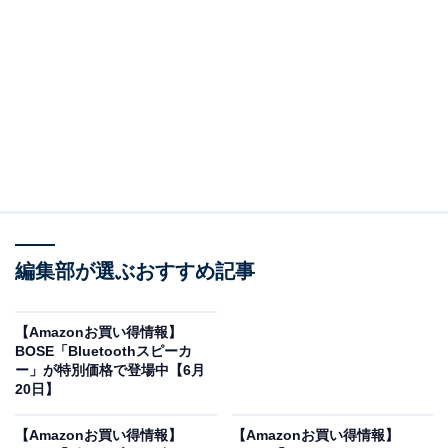
※以下のセール情報は6月23日15時30分現在のもので
す。値段の変更、売り切れの場合もあります。
この記事の執筆者：
All About ニュース お買
いもの部
編集部が選ぶおすすめ記事
Amazonのセール商品から売れ筋ランキングまで、毎日のお買いも
のがもっと楽しく、もっとお得になる情報をお届け。編集部員によ
る独自レビューなど、ここでしか手に入らない情報も満載です。
...続きを読む
【Amazonお買い得情報】
BOSE「Bluetoothスピーカ
※本記事で紹介している商品の購入やサービスの利用により、売上の一部が
ー」が特別価格で登場中【6月
オールアバウトに還元されることがあります。
20日】
BOSEの「テレビ会議デバイス」が限定価格に！
【Amazonお買い得情報】
【Amazonお買い得情報】