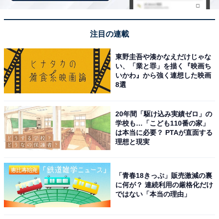
注目の連載
Bose Smart Ultra Soundbar スマートサウンドバー
東野圭吾や湊かなえだけじゃな
Dolby Atmos対応 Bluetooth, Wi-Fi接続 Amazon Alexa,
い、「業と罪」を描く『映画ち
AIダイアログモード対応 ホワイト
いかわ』から強く連想した映画
8選
Amazonで見る
20年間「駆け込み実績ゼロ」の
学校も…「こども110番の家」
BOSE「TV Speaker」
は本当に必要？ PTAが直面する
理想と現実
「青春18きっぷ」販売激減の裏
に何が？ 連続利用の厳格化だけ
ではない「本当の理由」