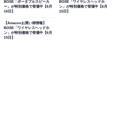
82％オフで登場
BOSE「ポータブルスピーカ
BOSE「ワイヤレスヘッドホ
ー」が特別価格で登場中【6月
ン」が特別価格で登場中【6月
16日】
15日】
【Amazonお買い得情報】
BOSE「ワイヤレスヘッドホ
ン」が特別価格で登場中【6月
15日】
BOSE テレビ会議デバイス VIDEO BAR ボーズ オールイ
ンワン 会議用USB デバイス ビデオバー VB-S
Amazonで見る
BOSEのテレビ会議デバイス「VB-S」は現在82％オフの
特別価格・税込2万3511円販売中です。
この商品のおすすめポイントは？
4K対応カメラ、4つの高性能マイク、スピーカーを1台に
凝縮したオールインワンデバイスです！ 小規模スペース