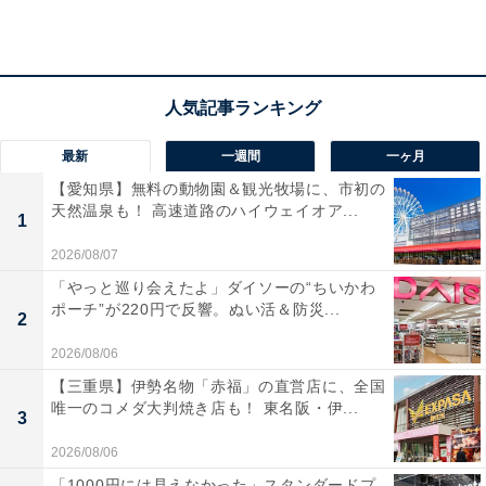
に最適で、USB一本でPCと接続できる手軽さが魅力。
発言者の声を自動追尾するマイクや、全員を画角に収め
るオートフレーミング機能を備え、臨場感のあるスムー
ズなWeb会議を叶えてくれます。
最新
一週間
一ヶ月
ユーザーからは「設定がシンプルで楽」「映像も音質も
【愛知県】無料の動物園＆観光牧場に、市初の
クリア」と好評です。一方で、「広い会議室には収音範
天然温泉も！ 高速道路のハイウェイオア...
1
囲が物足りない」という声も。オンライン会議の質を上
2026/08/07
げたい人や、機材周りをスッキリさせたい人には、おす
「やっと巡り会えたよ」ダイソーの“ちいかわ
すめの商品といえそうです。
ポーチ”が220円で反響。ぬい活＆防災...
2
あわせて読みたい
2026/08/06
【Amazonお買い得情報】Bose「スマートサ
【三重県】伊勢名物「赤福」の直営店に、全国
ウンドバー」が特別価格で登場中【2月6日】
唯一のコメダ大判焼き店も！ 東名阪・伊...
3
2026/08/06
「1000円には見えなかった」スタンダードプ