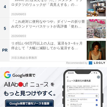
ロダクツのリュックが「高見えする」の...
4
2026/08/03
「これ絶対に便利なやつや」ダイソーの折り畳
み式ランドリーバスケットが高評価「使わ...
5
2026/08/03
リボ払い50万円以上の人は、返済を3～6ヶ月
停止して『大幅に減額してから返済する...
PR
渋谷法務総合事務所
Recommended by
【今日チェックしたい】BOSEの人気商品5選
BOSE「Smart Ultra Soundbar」