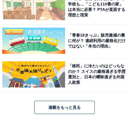
学校も…「こども110番の家」
は本当に必要？ PTAが直面する
理想と現実
「青春18きっぷ」販売激減の裏
に何が？ 連続利用の厳格化だけ
ではない「本当の理由」
「移民」に冷たいのはどっちな
のか？ スイスの厳格過ぎる学歴
選別と、日本の曖昧過ぎる外国
人政策
連載をもっと見る