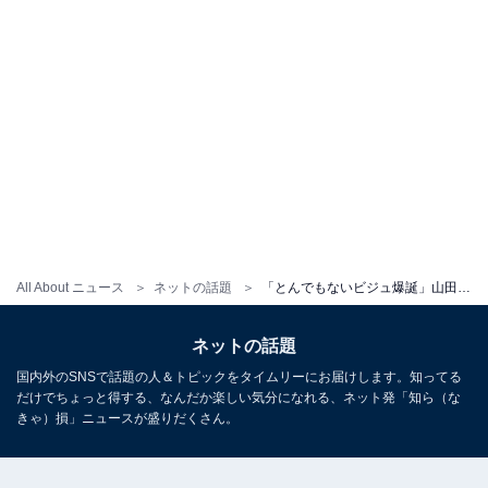
All About ニュース
ネットの話題
「とんでもないビジュ爆誕」山田涼介、“名画級の美しさ”で『anan』表紙に登場！ 「山田涼介美術館眩しすぎる」
ネットの話題
国内外のSNSで話題の人＆トピックをタイムリーにお届けします。知ってる
だけでちょっと得する、なんだか楽しい気分になれる、ネット発「知ら（な
きゃ）損」ニュースが盛りだくさん。