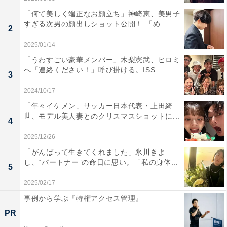
「何て美しく端正なお顔立ち」神崎恵、美男子
すぎる次男の顔出しショット公開！ 「め...
2
2025/01/14
「うわすごい豪華メンバー」木梨憲武、ヒロミ
へ「連絡ください！」呼び掛ける。ISS...
3
2024/10/17
「年々イケメン」サッカー日本代表・上田綺
世、モデル美人妻とのクリスマスショットに...
4
2025/12/26
「がんばって生きてくれました」氷川きよ
し、“パートナー”の命日に思い。「私の身体...
5
2025/02/17
事例から学ぶ『特権アクセス管理』
PR