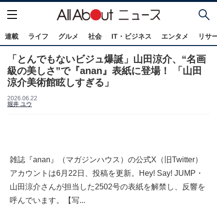
連載
ライフ
グルメ
社会
IT・ビジネス
エンタメ
リサ
「とんでもないビジュ爆誕」山田涼介、“名画
級の美しさ”で『anan』表紙に登場！ 「山田
涼介美術館眩しすぎる」
2026.06.22
堀井 ユウ
雑誌『anan』（マガジンハウス）の公式X（旧Twitter）
アカウントは6月22日、投稿を更新。Hey! Say! JUMP・
山田涼介さんが担当した2502号の表紙を解禁し、反響を
呼んでいます。【写...