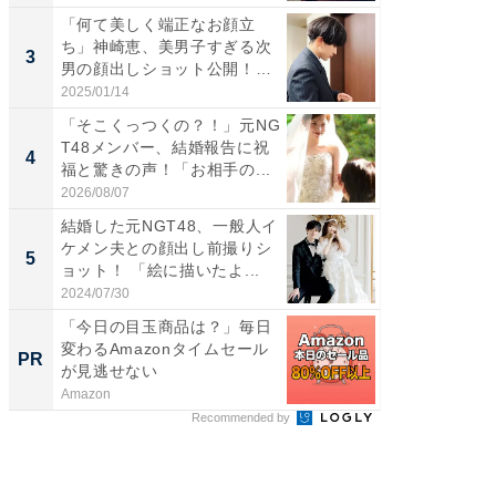
「何て美しく端正なお顔立
「脚が
ち」神崎恵、美男子すぎる次
横川尚
3
3
男の顔出しショット公開！
ムキな姿
「め...
刃...
2025/01/14
2026/08/0
「そこくっつくの？！」元NG
「え、
T48メンバー、結婚報告に祝
芸人、2
4
4
福と驚きの声！「お相手の...
エットに
2026/08/07
2026/08/0
結婚した元NGT48、一般人イ
「脳がバ
ケメン夫との顔出し前撮りシ
装姿が話
5
5
ョット！ 「絵に描いたよ...
のお父さ
2024/07/30
2026/08/0
「今日の目玉商品は？」毎日
シェア別荘
変わるAmazonタイムセール
wners
PR
PR
が見逃せない
Amazon
COCO VIL
Recommended by