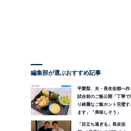
編集部が選ぶおすすめ記事
平愛梨、夫・長友佑都へ作
試合前のご飯公開「丁寧で
り綺麗なご飯ホント完璧す
ます」「美味しそう」
「目立ち過ぎる」長友佑