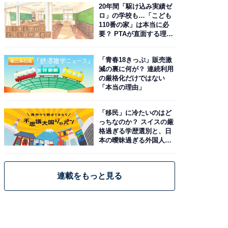
20年間「駆け込み実績ゼ
ロ」の学校も…「こども
110番の家」は本当に必
要？ PTAが直面する理想
と現実
「青春18きっぷ」販売激
減の裏に何が？ 連続利用
の厳格化だけではない
「本当の理由」
「移民」に冷たいのはど
っちなのか？ スイスの厳
格過ぎる学歴選別と、日
本の曖昧過ぎる外国人政
策
連載をもっと見る