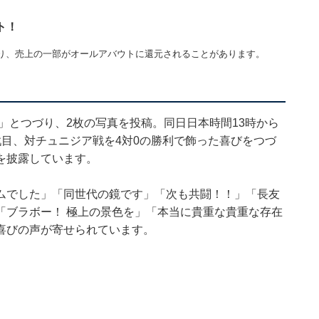
ト！
り、売上の一部がオールアバウトに還元されることがあります。
」
」とつづり、2枚の写真を投稿。同日日本時間13時から
目、対チュニジア戦を4対0の勝利で飾った喜びをつづ
を披露しています。
ムでした」「同世代の鏡です」「次も共闘！！」「長友
「ブラボー！ 極上の景色を」「本当に貴重な貴重な存在
喜びの声が寄せられています。