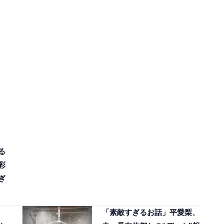
る
彩
ぎ
「素敵すぎるお話」平愛梨、