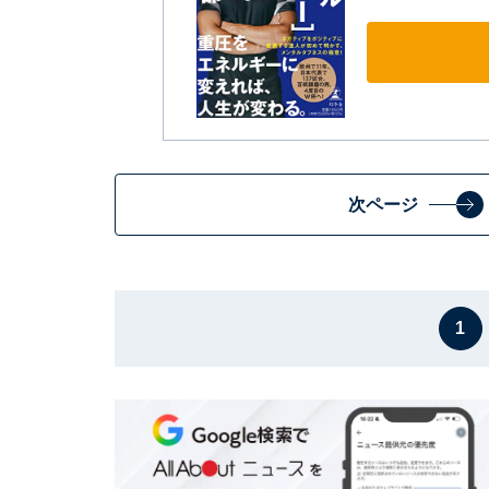
次ページ
1