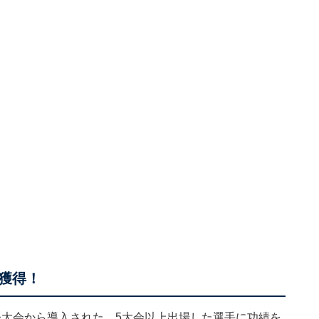
獲得！
今大会から導入された、5大会以上出場した選手に功績を