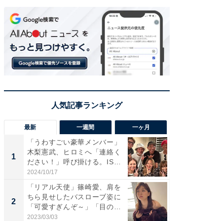
最新
一週間
一ヶ月
「うわすごい豪華メンバー」
「さす
木梨憲武、ヒロミへ「連絡く
は」高
1
1
ださい！」呼び掛ける。IS
災地を
S...
「カ...
2024/10/17
2026/08/0
「リアル天使」篠崎愛、肩を
「女の
ちら見せしたバスローブ姿に
介、バ
2
2
「可愛すぎんぞ～」「目の表
らのプレ
情...
愛...
2023/03/03
2026/08/0