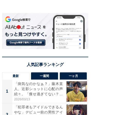
最新
一週間
一ヶ月
「病気なのかなぁ？」藤木直
「さす
人、近影ショットに心配の声
は」高
1
1
続々。「痩せ過ぎてない？」
災地を
「...
「カ...
2026/03/13
2026/08/0
「犯罪者もアイドルできるん
「女の
やな」デビュー前の男性アイ
介、バ
2
2