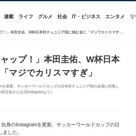
連載
ライフ
グルメ
社会
IT・ビジネス
エンタメ
リ
「かっこよさと、解説のギャップ！」本田圭佑、W杯日本対チュニジア戦に挑む姿に「マジでカリスマすぎ」
ャップ！」本田圭佑、W杯日本
に「マジでカリスマすぎ」
gramを更新。サッカーワールドカップの日本対チュニジア戦の会場に到着し
佑さん公式Instagramより）
身のInstagramを更新。サッカーワールドカップの日
しました。