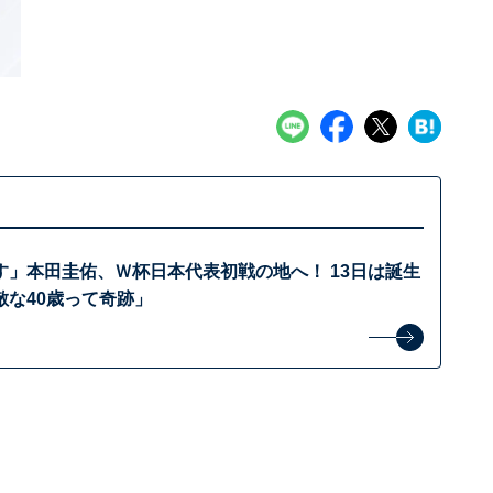
す」本田圭佑、Ｗ杯日本代表初戦の地へ！ 13日は誕生
敵な40歳って奇跡」