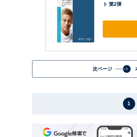
ト 第2弾
次ページ
1