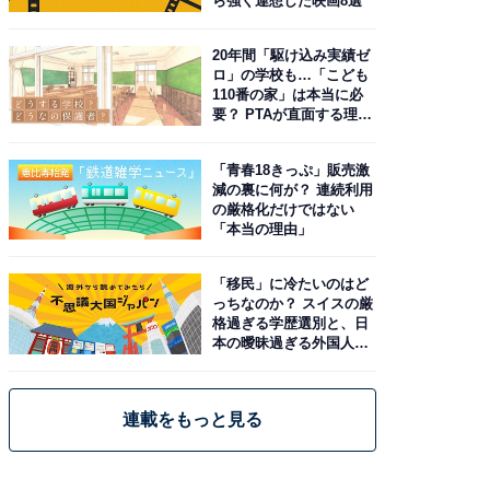
ら強く連想した映画8選
20年間「駆け込み実績ゼ
ロ」の学校も…「こども
110番の家」は本当に必
要？ PTAが直面する理想
と現実
「青春18きっぷ」販売激
減の裏に何が？ 連続利用
の厳格化だけではない
「本当の理由」
「移民」に冷たいのはど
っちなのか？ スイスの厳
格過ぎる学歴選別と、日
本の曖昧過ぎる外国人政
策
連載をもっと見る